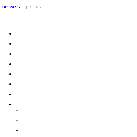
BUSINESS
16. júla 2026
Odkazy
Novinky
AI
Produkty
Jedlo
Business
Služby
Nehnuteľnosti
Jazyk
Slovenčina
Čeština
Polski