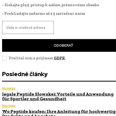
- Získajte plný prístup k nášmu prémiovému obsahu
- Prehliadajte zadarmo až z 5 zariadení naraz
ODOBERAŤ
Prečítal som a prijímam
GDPR
.
Posledné články
Novinky
legale Peptide Slowakei: Vorteile und Anwendung
für Sportler und Gesundheit
Novinky
Wo Peptide kaufen: Ihre Anleitung für hochwertig
Produkte und Angebote