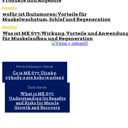
Novinky
wofür ist Ibutamoren: Vorteile für
Muskelwachstum, Schlaf und Regeneration
Novinky
Was ist MK 677: Wirkung, Vorteile und Anwendun
für Muskelaufbau und Regeneration
Predchádzajúci článok
Čo je MK 677: Účinky,
výhody a pre koho je určený
Ďalší článok
What is MK 677:
Understanding Its Benefits
and Risks for Muscle
Growth and Recovery