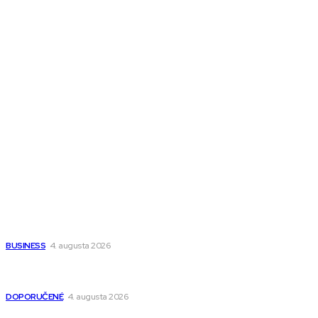
Melds SK
Melds CZ
Town Talk
Magazín AI
All The Best
Magazín PRO
Fitness MEDIUM
Wisdom-All-The-Best
Populárne
Ako vybrať autosedačku Nuna? Kompletný sprievodca od
narodenia až do 12 rokov
BUSINESS
4. augusta 2026
Detské pončá na kúpanie a pláž – jemné a priedušné pončá
pre deti s kapucňou
DOPORUČENÉ
4. augusta 2026
Kedy má zmysel outsourcovať nábor zamestnancov