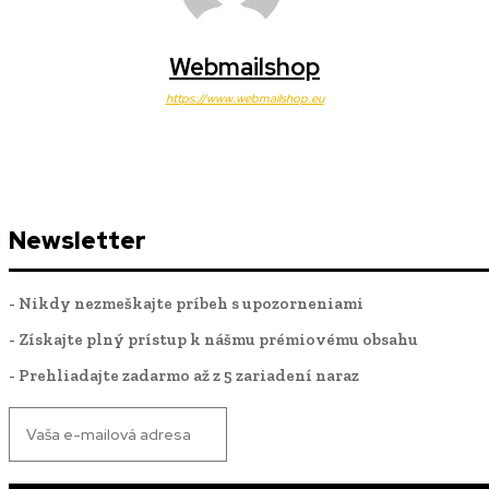
Webmailshop
https://www.webmailshop.eu
Newsletter
- Nikdy nezmeškajte príbeh s upozorneniami
- Získajte plný prístup k nášmu prémiovému obsahu
- Prehliadajte zadarmo až z 5 zariadení naraz