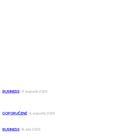
Magazín AI
All The Best
Magazín PRO
Fitness MEDIUM
Wisdom-All-The-Best
Populárne
Ako vybrať autosedačku Nuna? Kompletný sprievodca od
narodenia až do 12 rokov
BUSINESS
4. augusta 2026
Detské pončá na kúpanie a pláž – jemné a priedušné pončá
pre deti s kapucňou
DOPORUČENÉ
4. augusta 2026
Kedy má zmysel outsourcovať nábor zamestnancov
BUSINESS
16. júla 2026