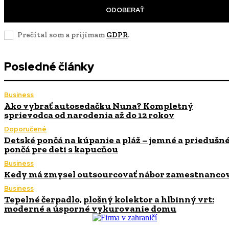
ODOBERAŤ
Prečítal som a prijímam
GDPR
.
Posledné články
Business
Ako vybrať autosedačku Nuna? Kompletný
sprievodca od narodenia až do 12 rokov
Doporučené
Detské pončá na kúpanie a pláž – jemné a priedušn
pončá pre deti s kapucňou
Business
Kedy má zmysel outsourcovať nábor zamestnanco
Business
Tepelné čerpadlo, plošný kolektor a hlbinný vrt:
moderné a úsporné vykurovanie domu