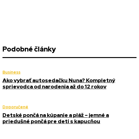
Podobné články
Business
Ako vybrať autosedačku Nuna? Kompletný
sprievodca od narodenia až do 12 rokov
Doporučené
Detské pončá na kúpanie a pláž – jemné a
priedušné pončá pre deti s kapucňou