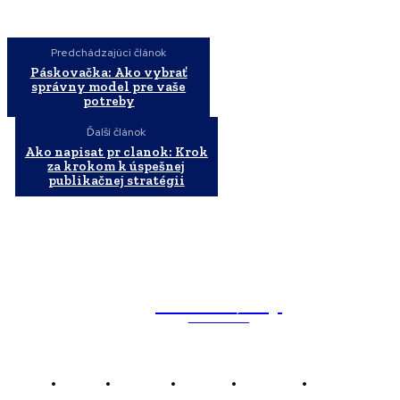
Predchádzajúci článok
Páskovačka: Ako vybrať
správny model pre vaše
potreby
Ďalší článok
Ako napisat pr clanok: Krok
za krokom k úspešnej
publikačnej stratégii
WebMailShop
MAGAZÍN
Domov
Business
Financie
Marketing
Politika