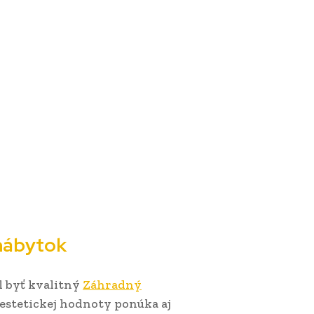
 nábytok
l byť kvalitný
Záhradný
estetickej hodnoty ponúka aj