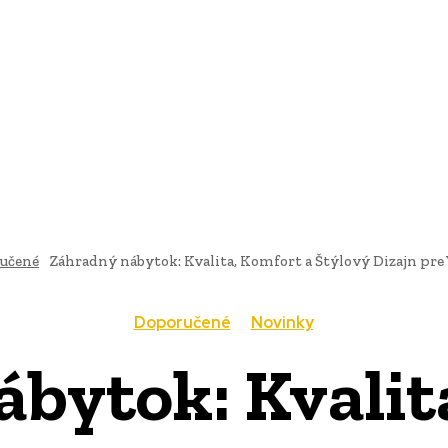
AI
PRODUKTY
JEDLO
BUSINESS
SLUŽBY
NEHNUTEĽ
učené
Záhradný nábytok: Kvalita, Komfort a Štýlový Dizajn pre
Doporučené
Novinky
bytok: Kvalit