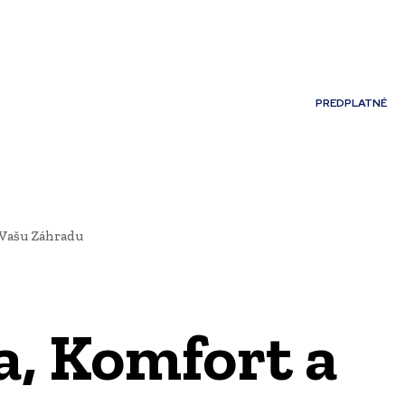
Môj účet
PREDPLATNÉ
NOSTI
JAZYK
 Vašu Záhradu
a, Komfort a