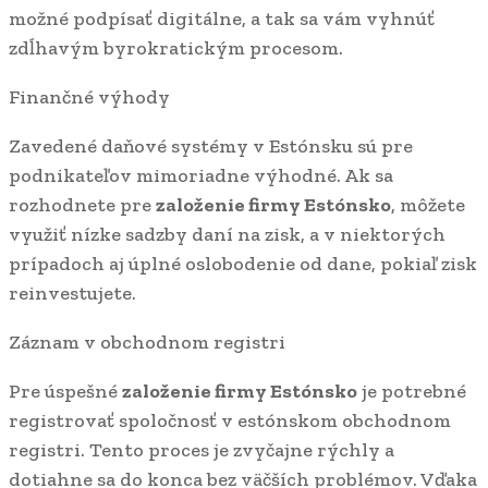
možné podpísať digitálne, a tak sa vám vyhnúť
zdĺhavým byrokratickým procesom.
Finančné výhody
Zavedené daňové systémy v Estónsku sú pre
podnikateľov mimoriadne výhodné. Ak sa
rozhodnete pre
založenie firmy Estónsko
, môžete
využiť nízke sadzby daní na zisk, a v niektorých
prípadoch aj úplné oslobodenie od dane, pokiaľ zisk
reinvestujete.
Záznam v obchodnom registri
Pre úspešné
založenie firmy Estónsko
je potrebné
registrovať spoločnosť v estónskom obchodnom
registri. Tento proces je zvyčajne rýchly a
dotiahne sa do konca bez väčších problémov. Vďaka