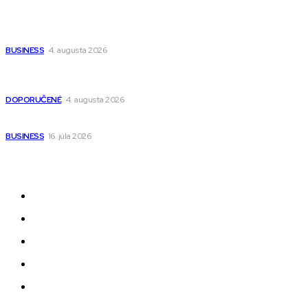
Ako vybrať autosedačku Nuna? Kompletný sprievodca od
narodenia až do 12 rokov
BUSINESS
4. augusta 2026
Detské pončá na kúpanie a pláž – jemné a priedušné pončá
pre deti s kapucňou
DOPORUČENÉ
4. augusta 2026
Kedy má zmysel outsourcovať nábor zamestnancov
BUSINESS
16. júla 2026
Odkazy
Novinky
AI
Produkty
Jedlo
Business