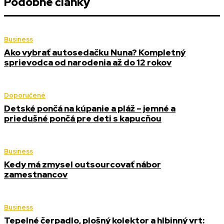
Podobné články
Business
Ako vybrať autosedačku Nuna? Kompletný
sprievodca od narodenia až do 12 rokov
Doporučené
Detské pončá na kúpanie a pláž – jemné a
priedušné pončá pre deti s kapucňou
Business
Kedy má zmysel outsourcovať nábor
zamestnancov
Business
Tepelné čerpadlo, plošný kolektor a hlbinný vrt: