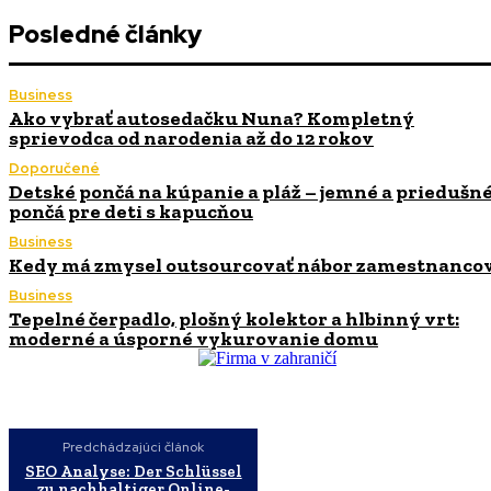
Posledné články
Business
Ako vybrať autosedačku Nuna? Kompletný
sprievodca od narodenia až do 12 rokov
Doporučené
Detské pončá na kúpanie a pláž – jemné a priedušn
pončá pre deti s kapucňou
Business
Kedy má zmysel outsourcovať nábor zamestnanco
Business
Tepelné čerpadlo, plošný kolektor a hlbinný vrt:
moderné a úsporné vykurovanie domu
Predchádzajúci článok
SEO Analyse: Der Schlüssel
zu nachhaltiger Online-