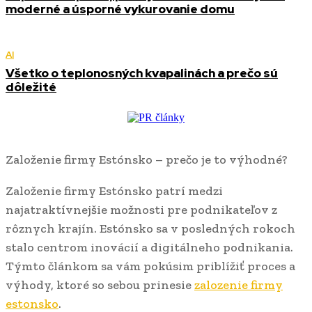
moderné a úsporné vykurovanie domu
AI
Všetko o teplonosných kvapalinách a prečo sú
dôležité
Založenie firmy Estónsko – prečo je to výhodné?
Založenie firmy Estónsko patrí medzi
najatraktívnejšie možnosti pre podnikateľov z
rôznych krajín. Estónsko sa v posledných rokoch
stalo centrom inovácií a digitálneho podnikania.
Týmto článkom sa vám pokúsim priblížiť proces a
výhody, ktoré so sebou prinesie
zalozenie firmy
estonsko
.