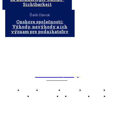
Sichtbarkeit
Ďalší článok
Onshore společnosti:
Výhody, nevýhody a ich
význam pre podnikateľov
WebMailShop
MAGAZÍN
Domov
Business
Financie
Marketing
Politika
Technológie
AI
Produkty
Jedlo
Káva
WMS
WebMailShop je moderní technologický magazín,
který vám přináší nejnovější novinky, trendy a analýzy