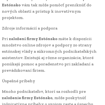
Estónsko
vám tak môže pomôcť preniknúť do
nových oblastí a prístup k inovatívnym
projektom.
Zdroje informácií a podpora
Pri
založení firmy Estónsko
máte k dispozícii
množstvo online zdrojov a podpory zo strany
estónskej vlády a súkromných podnikateľských
asistentov. Existujú aj rôzne organizácie, ktoré
ponúkajú pomoc a poradenstvo pri zakladaní a
prevádzkovaní firiem.
Úspešné príbehy
Mnoho podnikateľov, ktorí sa rozhodli pre
založenie firmy Estónsko
, môže poskytnúť
inšpiratívne príbehy o svojom raste a úspechu.