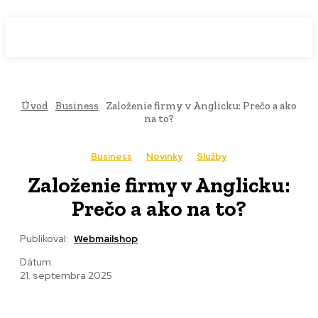
WebMailShop
MAGAZÍN
Úvod
Business
Založenie firmy v Anglicku: Prečo a ako
na to?
Business
Novinky
Služby
Založenie firmy v Anglicku:
Prečo a ako na to?
Publikoval:
Webmailshop
Dátum:
21. septembra 2025