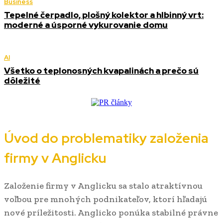
Business
Tepelné čerpadlo, plošný kolektor a hlbinný vrt:
moderné a úsporné vykurovanie domu
AI
Všetko o teplonosných kvapalinách a prečo sú
dôležité
Úvod do problematiky založenia
firmy v Anglicku
Založenie firmy v Anglicku sa stalo atraktívnou
voľbou pre mnohých podnikateľov, ktorí hľadajú
nové príležitosti. Anglicko ponúka stabilné právne