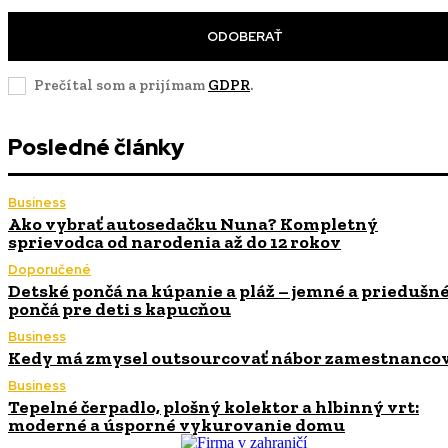
ODOBERAŤ
Prečítal som a prijímam
GDPR
.
Posledné články
Business
Ako vybrať autosedačku Nuna? Kompletný
sprievodca od narodenia až do 12 rokov
Doporučené
Detské pončá na kúpanie a pláž – jemné a priedušn
pončá pre deti s kapucňou
Business
Kedy má zmysel outsourcovať nábor zamestnanco
Business
Tepelné čerpadlo, plošný kolektor a hlbinný vrt:
moderné a úsporné vykurovanie domu