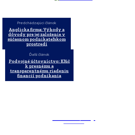
Predchádzajúci článok
Anglicka firma: Výhody a
dôvody pre jej založenie v
súčasnom podnikateľskom
prostredí
Ďalší článok
Podvojné účtovníctvo: Kľúč
k presnému a
transparentnému riadeniu
financií podnikania
WebMailShop
MAGAZÍN