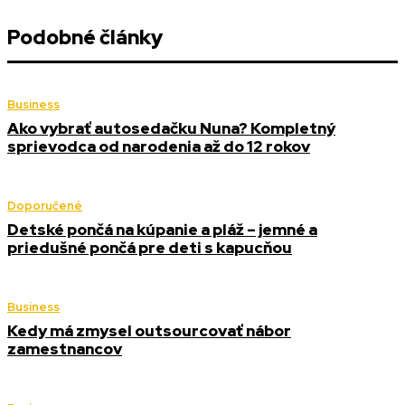
Podobné články
Business
Ako vybrať autosedačku Nuna? Kompletný
sprievodca od narodenia až do 12 rokov
Doporučené
Detské pončá na kúpanie a pláž – jemné a
priedušné pončá pre deti s kapucňou
Business
Kedy má zmysel outsourcovať nábor
zamestnancov