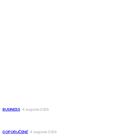
Melds CZ
Town Talk
Magazín AI
All The Best
Magazín PRO
Fitness MEDIUM
Wisdom-All-The-Best
Populárne
Ako vybrať autosedačku Nuna? Kompletný sprievodca od
narodenia až do 12 rokov
BUSINESS
4. augusta 2026
Detské pončá na kúpanie a pláž – jemné a priedušné pončá
pre deti s kapucňou
DOPORUČENÉ
4. augusta 2026