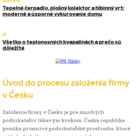
Tepelné čerpadlo, plošný kolektor a hlbinný vrt:
moderné a úsporné vykurovanie domu
AI
Všetko o teplonosných kvapalinách a prečo sú
dôležité
Úvod do procesu založenia firmy
v Česku
Založenie firmy v Česku je pre mnohých
podnikateľov lákavým krokom. Česká republika
ponúka priaznivé podnikateľské prostredie, ktoré