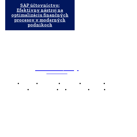
SAP účtovníctvo:
Efektívny nástroj na
optimalizáciu finančných
procesov v moderných
podnikoch
WebMailShop
MAGAZÍN
Domov
Business
Financie
Marketing
Politika
Technológie
AI
Produkty
Jedlo
Káva
WMS
WebMailShop je moderní technologický magazín,
který vám přináší nejnovější novinky, trendy a analýzy
z oblasti technologií, inovací a digitálního života.