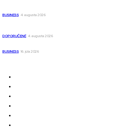
Ako vybrať autosedačku Nuna? Kompletný sprievodca od
narodenia až do 12 rokov
BUSINESS
4. augusta 2026
Detské pončá na kúpanie a pláž – jemné a priedušné pončá
pre deti s kapucňou
DOPORUČENÉ
4. augusta 2026
Kedy má zmysel outsourcovať nábor zamestnancov
BUSINESS
16. júla 2026
Odkazy
Novinky
AI
Produkty
Jedlo
Business
Služby