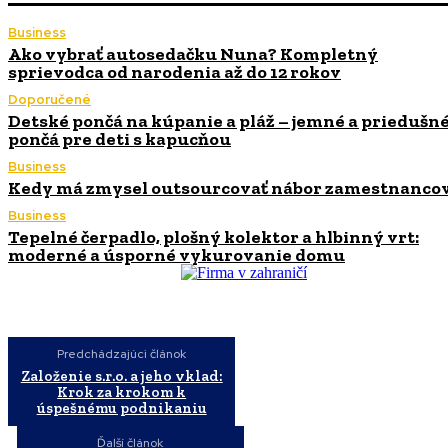
Business
Ako vybrať autosedačku Nuna? Kompletný
sprievodca od narodenia až do 12 rokov
Doporučené
Detské pončá na kúpanie a pláž – jemné a priedušn
pončá pre deti s kapucňou
Business
Kedy má zmysel outsourcovať nábor zamestnanco
Business
Tepelné čerpadlo, plošný kolektor a hlbinný vrt:
moderné a úsporné vykurovanie domu
Predchádzajúci článok
Založenie s.r.o. a jeho vklad:
Krok za krokom k
úspešnému podnikaniu
Ďalší článok