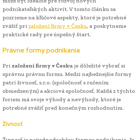
môže byť ideálne pre rozvoj nových
podnikateľských aktivít. V tomto článku sa
pozrieme na kľúčové aspekty, ktoré je potrebné
zvážiť pri
založení firmy v Česku
, a poskytneme
praktické rady pre úspešný štart.
Právne formy podnikania
Pri
založení firmy v Česku
je dôležité vybrať si
správnu právnu formu. Medzi najbežnejšie formy
patrí živnosť, s.r.o. (spoločnosť s ručením
obmedzeným) a akciová spoločnosť. Každá z týchto
foriem má svoje výhody a nevýhody, ktoré je
potrebné zvážiť pred konečným rozhodnutím.
Živnosť
Živnosť je najjednoduchšou formou podnikania. Je