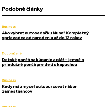
Podobné články
Business
Ako vybrať autosedačku Nuna? Kompletný
sprievodca od narodenia až do 12 rokov
Doporučené
Detské pončá na kúpanie a pláž – jemné a
priedušné pončá pre deti s kapucňou
Business
Kedy má zmysel outsourcovať nábor
zamestnancov
Business