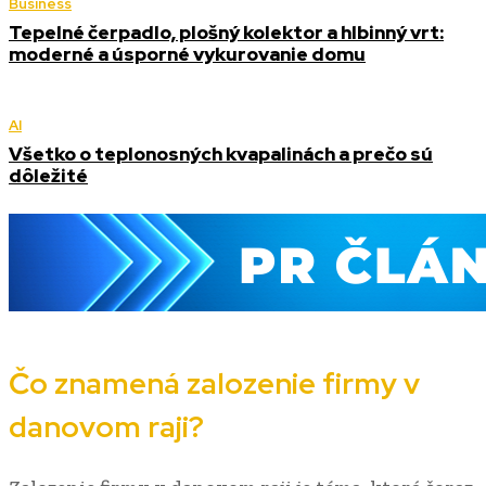
Business
Tepelné čerpadlo, plošný kolektor a hlbinný vrt:
moderné a úsporné vykurovanie domu
AI
Všetko o teplonosných kvapalinách a prečo sú
dôležité
Čo znamená zalozenie firmy v
danovom raji?