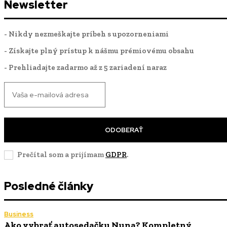
Newsletter
- Nikdy nezmeškajte príbeh s upozorneniami
- Získajte plný prístup k nášmu prémiovému obsahu
- Prehliadajte zadarmo až z 5 zariadení naraz
ODOBERAŤ
Prečítal som a prijímam
GDPR
.
Posledné články
Business
Ako vybrať autosedačku Nuna? Kompletný