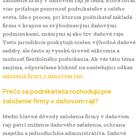
Zalozenie firmy v danovom raji je téma, ktorá čoraz
viac priťahuje pozornosť podnikateľov z celého
sveta. Ide o proces, pri ktorom podnikateľ zakladá
firmu v krajine so zvýhodnenými daňovými
podmienkami, známymi aj ako tzv. daňové raje.
Tieto jurisdikcie poskytujú nielen výhodné daňové
sadzby, ale často aj vysokú úroveň súkromia a
možnosť flexibilného podnikania. Ak vás táto téma
zaujíma, odporúčame kliknúť na nasledujúci odkaz:
zalozenie firmy v danovom raji
.
Prečo sa podnikatelia rozhodujú pre
založenie firmy v daňovom raji?
Medzi hlavné dôvody založenia firmy v daňovom
raji patrí zníženie daňového zaťaženia, ochrana
majetku a jednoduchšia administratíva. Daňové