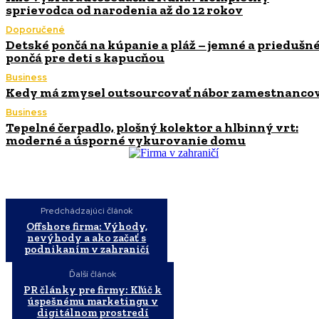
sprievodca od narodenia až do 12 rokov
Doporučené
Detské pončá na kúpanie a pláž – jemné a priedušn
pončá pre deti s kapucňou
Business
Kedy má zmysel outsourcovať nábor zamestnanco
Business
Tepelné čerpadlo, plošný kolektor a hlbinný vrt:
moderné a úsporné vykurovanie domu
Predchádzajúci článok
Offshore firma: Výhody,
nevýhody a ako začať s
podnikaním v zahraničí
Ďalší článok
PR články pre firmy: Kľúč k
úspešnému marketingu v
digitálnom prostredí