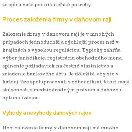
že spĺňa vaše podnikateľské potreby.
Proces založenia firmy v daňovom raji
Zalozenie firmy v danovom raji je v mnohých
prípadoch jednoduchší a rýchlejší proces než v
krajinách s vysokou reguláciou. Typicky zahŕňa
výber jurisdikcie, registráciu obchodného mena,
splnenie požiadaviek na čestné vlastníctvo a
zriadenie bankového účtu. Je dôležité, aby ste v
každej fáze spolupracovali s odborníkmi, ktorí majú
skúsenosti s medzinárodným právom a daňovou
optimalizáciou.
Výhody a nevýhody daňových rajov
Hoci zalozenie firmy v danovom raji má mnoho