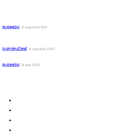
Ako vybrať autosedačku Nuna? Kompletný sprievodca od
narodenia až do 12 rokov
BUSINESS
4. augusta 2026
Detské pončá na kúpanie a pláž – jemné a priedušné pončá
pre deti s kapucňou
DOPORUČENÉ
4. augusta 2026
Kedy má zmysel outsourcovať nábor zamestnancov
BUSINESS
16. júla 2026
Odkazy
Novinky
AI
Produkty
Jedlo