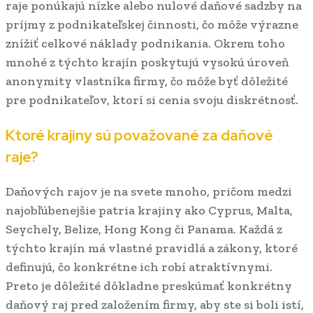
raje ponúkajú nízke alebo nulové daňové sadzby na
príjmy z podnikateľskej činnosti, čo môže výrazne
znížiť celkové náklady podnikania. Okrem toho
mnohé z týchto krajín poskytujú vysokú úroveň
anonymity vlastníka firmy, čo môže byť dôležité
pre podnikateľov, ktorí si cenia svoju diskrétnosť.
Ktoré krajiny sú považované za daňové
raje?
Daňových rajov je na svete mnoho, pričom medzi
najobľúbenejšie patria krajiny ako Cyprus, Malta,
Seychely, Belize, Hong Kong či Panama. Každá z
týchto krajín má vlastné pravidlá a zákony, ktoré
definujú, čo konkrétne ich robí atraktívnymi.
Preto je dôležité dôkladne preskúmať konkrétny
daňový raj pred založením firmy, aby ste si boli istí,