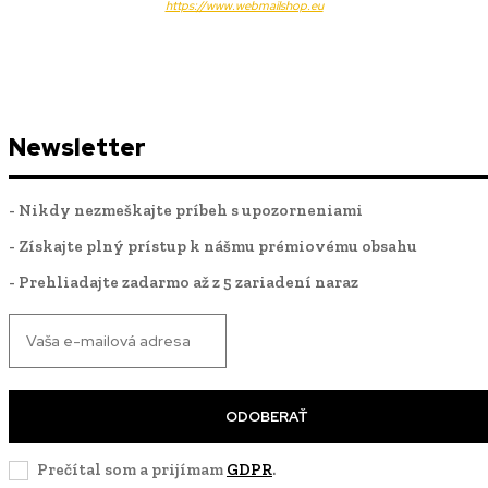
https://www.webmailshop.eu
Newsletter
- Nikdy nezmeškajte príbeh s upozorneniami
- Získajte plný prístup k nášmu prémiovému obsahu
- Prehliadajte zadarmo až z 5 zariadení naraz
ODOBERAŤ
Prečítal som a prijímam
GDPR
.