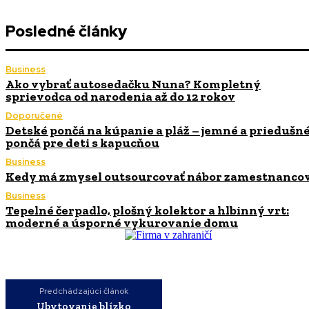
Posledné články
Business
Ako vybrať autosedačku Nuna? Kompletný
sprievodca od narodenia až do 12 rokov
Doporučené
Detské pončá na kúpanie a pláž – jemné a priedušn
pončá pre deti s kapucňou
Business
Kedy má zmysel outsourcovať nábor zamestnanco
Business
Tepelné čerpadlo, plošný kolektor a hlbinný vrt:
moderné a úsporné vykurovanie domu
Predchádzajúci článok
Ubytovanie blízko