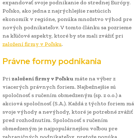
expandovať svoje podnikanie do strednej Európy.
Poľsko, ako jedna z najrýchlejšie rastúcich
ekonomík v regióne, ponúka množstvo výhod pre
nových podnikateľov. V tomto článku sa pozrieme
na kľúčové aspekty, ktoré by ste mali zvážiť pri
založení firmy v Poľsku
.
Právne formy podnikania
Pri
založení firmy v Poľsku
máte na výber z
viacerých právnych foriem. Najbežnejšie sú
spoločnosť s ručením obmedzeným (sp. z o.o.) a
akciová spoločnosť (S.A.). Každá z týchto foriem má
svoje výhody a nevýhody, ktoré je potrebné zvážiť
pred rozhodnutím. Spoločnosť s ručením
obmedzeným je najpopulárnejšou voľbou pre
zahraničných podnikateľov, pretože ponúka