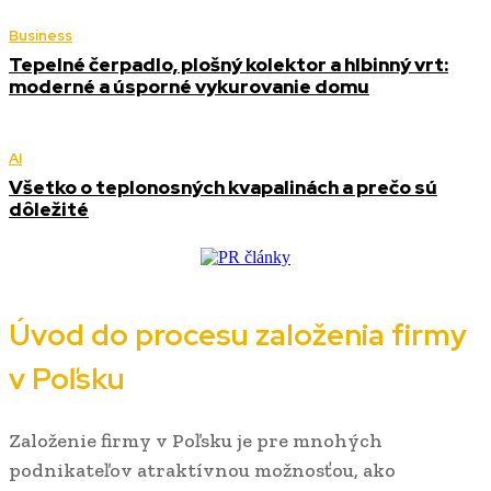
Business
Tepelné čerpadlo, plošný kolektor a hlbinný vrt:
moderné a úsporné vykurovanie domu
AI
Všetko o teplonosných kvapalinách a prečo sú
dôležité
Úvod do procesu založenia firmy
v Poľsku
Založenie firmy v Poľsku je pre mnohých
podnikateľov atraktívnou možnosťou, ako