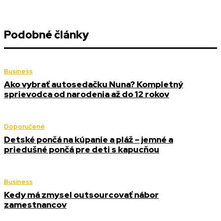
Podobné články
Business
Ako vybrať autosedačku Nuna? Kompletný
sprievodca od narodenia až do 12 rokov
Doporučené
Detské pončá na kúpanie a pláž – jemné a
priedušné pončá pre deti s kapucňou
Business
Kedy má zmysel outsourcovať nábor
zamestnancov