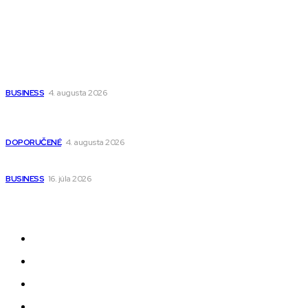
Populárne
Ako vybrať autosedačku Nuna? Kompletný sprievodca od
narodenia až do 12 rokov
BUSINESS
4. augusta 2026
Detské pončá na kúpanie a pláž – jemné a priedušné pončá
pre deti s kapucňou
DOPORUČENÉ
4. augusta 2026
Kedy má zmysel outsourcovať nábor zamestnancov
BUSINESS
16. júla 2026
Odkazy
Novinky
AI
Produkty
Jedlo