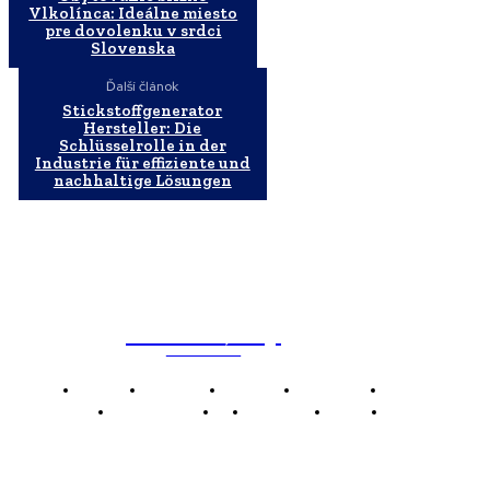
Vlkolínca: Ideálne miesto
pre dovolenku v srdci
Slovenska
Ďalší článok
Stickstoffgenerator
Hersteller: Die
Schlüsselrolle in der
Industrie für effiziente und
nachhaltige Lösungen
WebMailShop
MAGAZÍN
Domov
Business
Financie
Marketing
Politika
Technológie
AI
Produkty
Jedlo
Káva
WMS