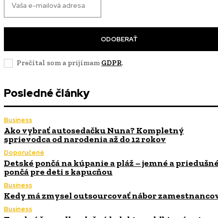
ODOBERAŤ
Prečítal som a prijímam
GDPR
.
Posledné články
Business
Ako vybrať autosedačku Nuna? Kompletný
sprievodca od narodenia až do 12 rokov
Doporučené
Detské pončá na kúpanie a pláž – jemné a priedušn
pončá pre deti s kapucňou
Business
Kedy má zmysel outsourcovať nábor zamestnanco
Business