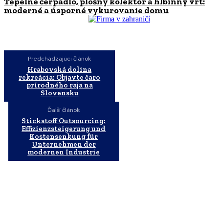
Tepelné čerpadlo, plošný kolektor a hlbinný vrt:
moderné a úsporné vykurovanie domu
Predchádzajúci článok
Hrabovská dolina
rekreácia: Objavte čaro
prírodného raja na
Slovensku
Ďalší článok
Stickstoff Outsourcing:
Effizienzsteigerung und
Kostensenkung für
Unternehmen der
modernen Industrie