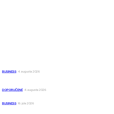
Town Talk
Magazín AI
All The Best
Magazín PRO
Fitness MEDIUM
Wisdom-All-The-Best
Populárne
Ako vybrať autosedačku Nuna? Kompletný sprievodca od
narodenia až do 12 rokov
BUSINESS
4. augusta 2026
Detské pončá na kúpanie a pláž – jemné a priedušné pončá
pre deti s kapucňou
DOPORUČENÉ
4. augusta 2026
Kedy má zmysel outsourcovať nábor zamestnancov
BUSINESS
16. júla 2026