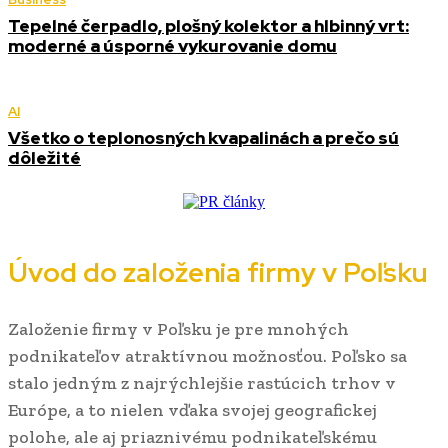
Tepelné čerpadlo, plošný kolektor a hlbinný vrt:
moderné a úsporné vykurovanie domu
AI
Všetko o teplonosných kvapalinách a prečo sú
dôležité
Úvod do založenia firmy v Poľsku
Založenie firmy v Poľsku je pre mnohých
podnikateľov atraktívnou možnosťou. Poľsko sa
stalo jedným z najrýchlejšie rastúcich trhov v
Európe, a to nielen vďaka svojej geografickej
polohe, ale aj priaznivému podnikateľskému