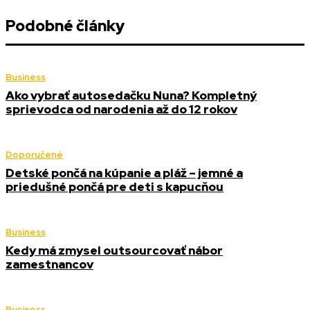
Podobné články
Business
Ako vybrať autosedačku Nuna? Kompletný
sprievodca od narodenia až do 12 rokov
Doporučené
Detské pončá na kúpanie a pláž – jemné a
priedušné pončá pre deti s kapucňou
Business
Kedy má zmysel outsourcovať nábor
zamestnancov
Business