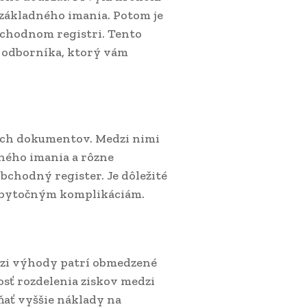
 základného imania. Potom je
bchodnom registri. Tento
ke odborníka, ktorý vám
ých dokumentov. Medzi nimi
dného imania a rôzne
obchodný register. Je dôležité
 zbytočným komplikáciám.
edzi výhody patrí obmedzené
sť rozdelenia ziskov medzi
ňať vyššie náklady na