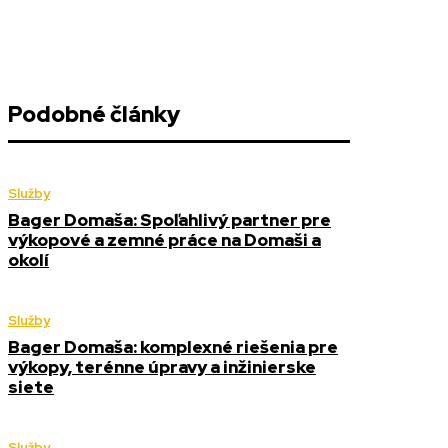
Podobné články
Služby
Bager Domaša: Spoľahlivý partner pre
výkopové a zemné práce na Domaši a
okolí
Služby
Bager Domaša: komplexné riešenia pre
výkopy, terénne úpravy a inžinierske
siete
Služby