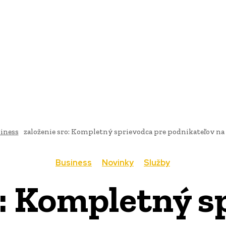
AI
PRODUKTY
JEDLO
BUSINESS
SLUŽBY
NEHNUTEĽ
iness
založenie sro: Kompletný sprievodca pre podnikateľov na
Business
Novinky
Služby
o: Kompletný s