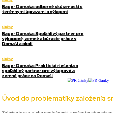
Bager Domaša: odborné skúsenosti s
terénnymi úpravami a výkopmi
Služby
Bager Domaša: Spoľahlivý partner pre
výkopové, zemné a búracie práce v
Domaši a okolí
Služby
Bager Domaša: Praktické riešenia a
spoľahlivý partner pre výkopové a
zemné práce na Domaši
Úvod do problematiky založenia s
Založenie sro, alebo spoločnosti s ručením obmedzen