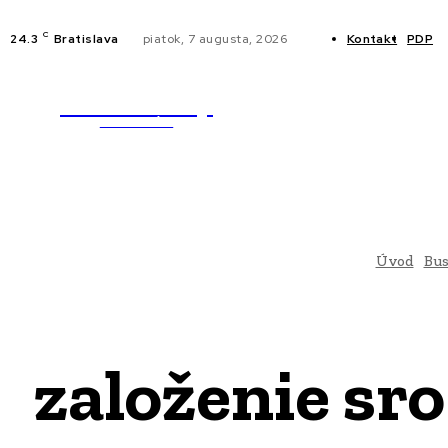
C
24.3
Bratislava
piatok, 7 augusta, 2026
Kontakt
PDP
WebMailShop
NOVINKY
MAGAZÍN
Úvod
Bus
založenie sr