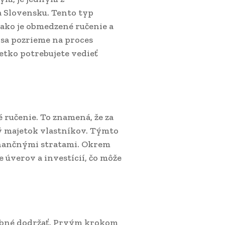
a Slovensku. Tento typ
ako je obmedzené ručenie a
 sa pozrieme na proces
šetko potrebujete vedieť
 ručenie. To znamená, že za
ný majetok vlastníkov. Týmto
inančnými stratami. Okrem
 úverov a investícií, čo môže
rebné dodržať. Prvým krokom