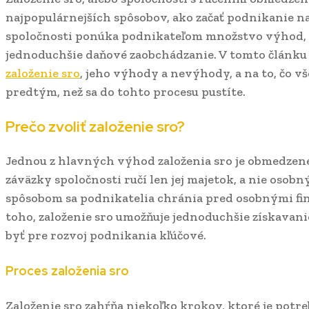
najpopulárnejších spôsobov, ako začať podnikanie n
spoločnosti ponúka podnikateľom množstvo výhod, 
jednoduchšie daňové zaobchádzanie. V tomto článku
založenie sro
, jeho výhody a nevýhody, a na to, čo v
predtým, než sa do tohto procesu pustíte.
Prečo zvoliť založenie sro?
Jednou z hlavných výhod založenia sro je obmedzené
záväzky spoločnosti ručí len jej majetok, a nie osob
spôsobom sa podnikatelia chránia pred osobnými f
toho, založenie sro umožňuje jednoduchšie získavanie
byť pre rozvoj podnikania kľúčové.
Proces založenia sro
Založenie sro zahŕňa niekoľko krokov, ktoré je pot