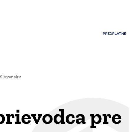
Môj účet
PREDPLATNÉ
NOSTI
JAZYK
 Slovensku
prievodca pre