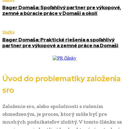
Bager Domaša: Spoľahlivý partner pre výkopové,
zemné a búracie práce v Domaši a okolí
Služby
Bager Domaša: Praktické riešenia a spoľahlivý
partner pre výkopové a zemné práce na Domaši
Úvod do problematiky založenia
sro
Založenie sro, alebo spoločnosti s ručením
obmedzeným, je proces, ktorý môže byť pre
mnohých podnikateľov zložitý. V tomto článku sa