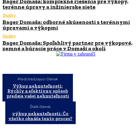
Bager Domaša: komplexné riešenia pre výkopy,
terénne úpravy a inžinierske siete
Služby
Bager Domaša: odborné skúsenosti s terénnymi
úpravami a výkopmi
Služby
Bager Domaša: Spoľahlivý partner pre výkopové,
zemné a búracie práce v Domaši a okolí
Predchádzajúci článok
Výkup nehnuteľností:
Rýchly a efektívny spôsob
predaja vašej nehnuteľnosti
Ďalší článok
výkup nehnuteľnosti: Čo
všetko obnáša tento proces?