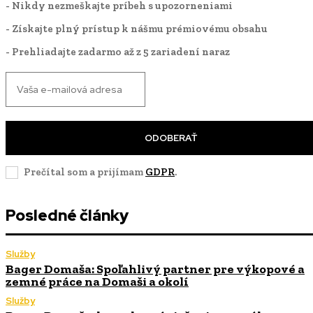
- Nikdy nezmeškajte príbeh s upozorneniami
- Získajte plný prístup k nášmu prémiovému obsahu
- Prehliadajte zadarmo až z 5 zariadení naraz
ODOBERAŤ
Prečítal som a prijímam
GDPR
.
Posledné články
Služby
Bager Domaša: Spoľahlivý partner pre výkopové a
zemné práce na Domaši a okolí
Služby