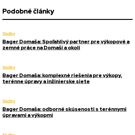
Podobné články
Služby
Bager Domaša: Spoľahlivý partner pre výkopové a
zemné práce na Domaši a okolí
Služby
Bager Domaša: komplexné riešenia pre výkopy,
terénne úpravy a inžinierske siete
Služby
Bager Domaša: odborné skúsenosti s terénnymi
úpravami a výkopmi
Služby