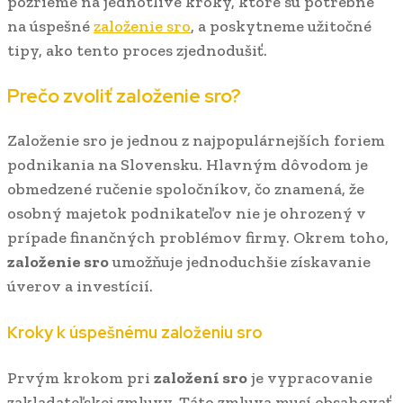
pozrieme na jednotlivé kroky, ktoré sú potrebné
na úspešné
založenie sro
, a poskytneme užitočné
tipy, ako tento proces zjednodušiť.
Prečo zvoliť založenie sro?
Založenie sro je jednou z najpopulárnejších foriem
podnikania na Slovensku. Hlavným dôvodom je
obmedzené ručenie spoločníkov, čo znamená, že
osobný majetok podnikateľov nie je ohrozený v
prípade finančných problémov firmy. Okrem toho,
založenie sro
umožňuje jednoduchšie získavanie
úverov a investícií.
Kroky k úspešnému založeniu sro
Prvým krokom pri
založení sro
je vypracovanie
zakladateľskej zmluvy. Táto zmluva musí obsahovať