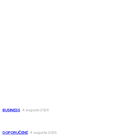
Melds SK
Melds CZ
Town Talk
Magazín AI
All The Best
Magazín PRO
Fitness MEDIUM
Wisdom-All-The-Best
Populárne
Ako vybrať autosedačku Nuna? Kompletný sprievodca od
narodenia až do 12 rokov
BUSINESS
4. augusta 2026
Detské pončá na kúpanie a pláž – jemné a priedušné pončá
pre deti s kapucňou
DOPORUČENÉ
4. augusta 2026