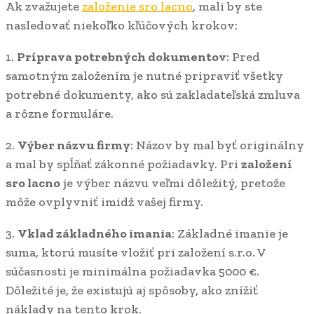
Ak zvažujete
založenie sro lacno
, mali by ste
nasledovať niekoľko kľúčových krokov:
1.
Príprava potrebných dokumentov
: Pred
samotným založením je nutné pripraviť všetky
potrebné dokumenty, ako sú zakladateľská zmluva
a rôzne formuláre.
2.
Výber názvu firmy
: Názov by mal byť originálny
a mal by spĺňať zákonné požiadavky. Pri
založení
sro lacno
je výber názvu veľmi dôležitý, pretože
môže ovplyvniť imidž vašej firmy.
3.
Vklad základného imania
: Základné imanie je
suma, ktorú musíte vložiť pri založení s.r.o. V
súčasnosti je minimálna požiadavka 5000 €.
Dôležité je, že existujú aj spôsoby, ako znížiť
náklady na tento krok.