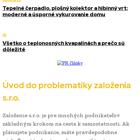
Tepelné čerpadlo, plošný kolektor a hlbinný vrt:
moderné a úsporné vykurovanie domu
AI
Všetko o teplonosných kvapalinách a prečo sú
dôležité
Úvod do problematiky založenia
s.r.o.
Založenie s.r.o. je pre mnohých podnikateľov
základným krokom na ceste k samostatnosti. Ak
plánujete podnikanie, máte pravdepodobne