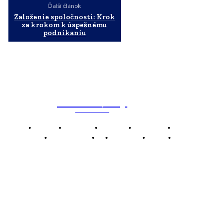
Ďalší článok
Založenie spoločnosti: Krok
za krokom k úspešnému
podnikaniu
WebMailShop
MAGAZÍN
Domov
Business
Financie
Marketing
Politika
Technológie
AI
Produkty
Jedlo
Káva
WMS
WebMailShop je moderní technologický magazín,
který vám přináší nejnovější novinky, trendy a analýzy
z oblasti technologií, inovací a digitálního života.