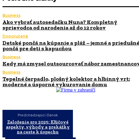
Business
Ako vybrať autosedačku Nuna? Kompletný
sprievodca od narodenia až do 12 rokov
Doporučené
Detské pončá na kúpanie a pláž – jemné a priedušn
pončá pre deti s kapucňou
Business
Kedy má zmysel outsourcovať nábor zamestnanco
Business
Tepelné čerpadlo, plošný kolektor a hlbinný vrt:
moderné a úsporné vykurovanie domu
Predchádzajúci článok
Založenie sro 2025: Kľúčové
aspekty, výhody a prekážky
na ceste k úspechu