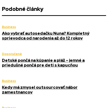
Podobné články
Business
Ako vybrať autosedačku Nuna? Kompletný
sprievodca od narodenia až do 12 rokov
Doporučené
Detské pončá na kúpanie a pláž – jemné a
priedušné pončá pre deti s kapucňou
Business
Kedy má zmysel outsourcovať nábor
zamestnancov
Business