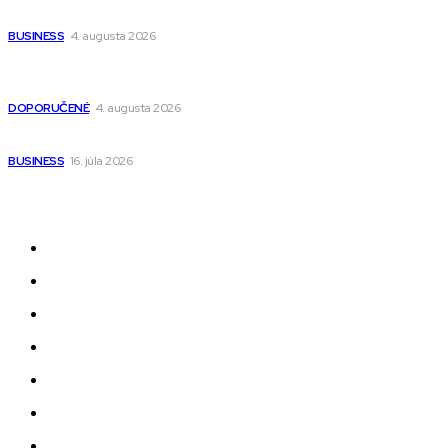
narodenia až do 12 rokov
BUSINESS
4. augusta 2026
Detské pončá na kúpanie a pláž – jemné a priedušné pončá
pre deti s kapucňou
DOPORUČENÉ
4. augusta 2026
Kedy má zmysel outsourcovať nábor zamestnancov
BUSINESS
16. júla 2026
Odkazy
Novinky
AI
Produkty
Jedlo
Business
Služby
Nehnuteľnosti