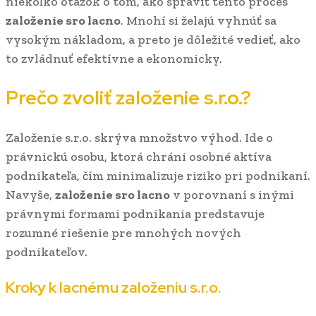
niekoľko otázok o tom, ako spraviť tento proces
založenie sro lacno
. Mnohí si želajú vyhnúť sa
vysokým nákladom, a preto je dôležité vedieť, ako
to zvládnuť efektívne a ekonomicky.
Prečo zvoliť založenie s.r.o.?
Založenie s.r.o. skrýva množstvo výhod. Ide o
právnickú osobu, ktorá chráni osobné aktíva
podnikateľa, čím minimalizuje riziko pri podnikaní.
Navyše,
založenie sro lacno
v porovnaní s inými
právnymi formami podnikania predstavuje
rozumné riešenie pre mnohých nových
podnikateľov.
Kroky k lacnému založeniu s.r.o.