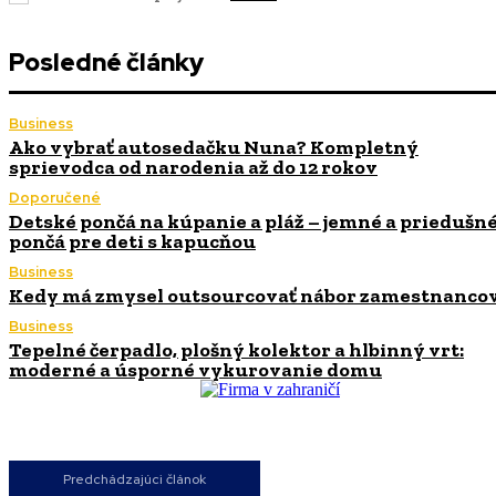
Posledné články
Business
Ako vybrať autosedačku Nuna? Kompletný
sprievodca od narodenia až do 12 rokov
Doporučené
Detské pončá na kúpanie a pláž – jemné a priedušn
pončá pre deti s kapucňou
Business
Kedy má zmysel outsourcovať nábor zamestnanco
Business
Tepelné čerpadlo, plošný kolektor a hlbinný vrt:
moderné a úsporné vykurovanie domu
Predchádzajúci článok