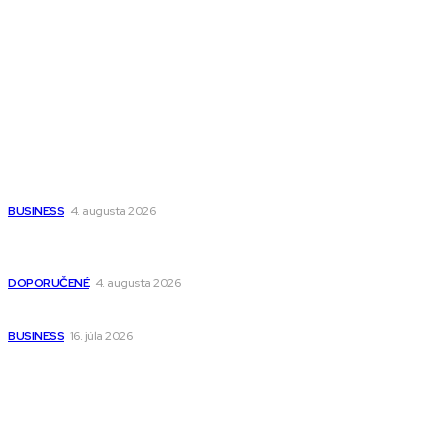
Fitness MEDIUM
Wisdom-All-The-Best
Populárne
Ako vybrať autosedačku Nuna? Kompletný sprievodca od
narodenia až do 12 rokov
BUSINESS
4. augusta 2026
Detské pončá na kúpanie a pláž – jemné a priedušné pončá
pre deti s kapucňou
DOPORUČENÉ
4. augusta 2026
Kedy má zmysel outsourcovať nábor zamestnancov
BUSINESS
16. júla 2026
Odkazy