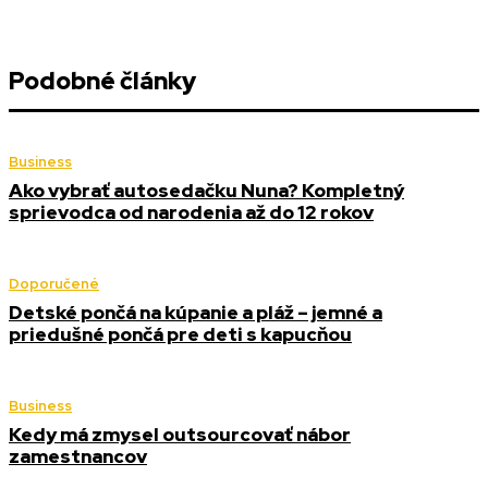
Podobné články
Business
Ako vybrať autosedačku Nuna? Kompletný
sprievodca od narodenia až do 12 rokov
Doporučené
Detské pončá na kúpanie a pláž – jemné a
priedušné pončá pre deti s kapucňou
Business
Kedy má zmysel outsourcovať nábor
zamestnancov