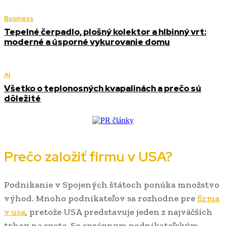
Business
Tepelné čerpadlo, plošný kolektor a hlbinný vrt:
moderné a úsporné vykurovanie domu
AI
Všetko o teplonosných kvapalinách a prečo sú
dôležité
Prečo založiť firmu v USA?
Podnikanie v Spojených štátoch ponúka množstvo
výhod. Mnoho podnikateľov sa rozhodne pre
firma
v usa
, pretože USA predstavuje jeden z najväčších
trhov na svete. So správnym podnikateľským