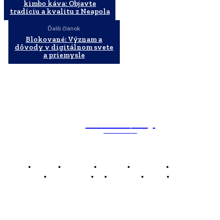
kimbo káva: Objavte
tradíciu a kvalitu z Neapola
Ďalší článok
Blokované: Význam a
dôvody v digitálnom svete
a priemysle
WebMailShop
MAGAZÍN
Domov
Business
Financie
Marketing
Politika
Technológie
AI
Produkty
Jedlo
Káva
WMS