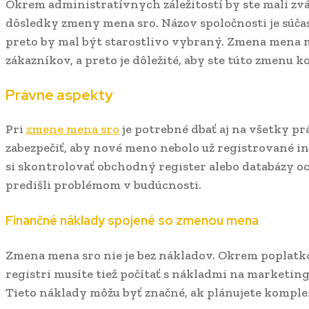
Okrem administratívnych záležitostí by ste mali zv
dôsledky zmeny mena sro. Názov spoločnosti je súčas
preto by mal být starostlivo vybraný. Zmena mena 
zákazníkov, a preto je dôležité, aby ste túto zmenu 
Právne aspekty
Pri
zmene mena sro
je potrebné dbať aj na všetky pr
zabezpečiť, aby nové meno nebolo už registrované i
si skontrolovať obchodný register alebo databázy o
predišli problémom v budúcnosti.
Finančné náklady spojené so zmenou mena
Zmena mena sro nie je bez nákladov. Okrem poplat
registri musíte tiež počítať s nákladmi na marketin
Tieto náklady môžu byť značné, ak plánujete komp