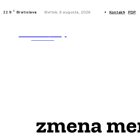
C
22.9
Bratislava
štvrtok, 6 augusta, 2026
Kontakt
PDP
WebMailShop
NOVINKY
MAGAZÍN
zmena mena