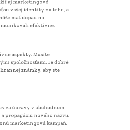
ážiť aj marketingové
ťou vašej identity na trhu, a
môže mať dopad na
komunikovali efektívne.
ávne aspekty. Musíte
nými spoločnosťami. Je dobré
chrannej známky, aby ste
kov za úpravy v obchodnom
g a propagáciu nového názvu.
lexnú marketingovú kampaň.