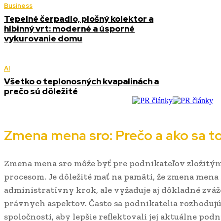
Business
Tepelné čerpadlo, plošný kolektor a
hlbinný vrt: moderné a úsporné
vykurovanie domu
AI
Všetko o teplonosných kvapalinách a
prečo sú dôležité
Zmena mena sro: Prečo a ako sa t
Zmena mena sro môže byť pre podnikateľov zložitým
procesom. Je dôležité mať na pamäti, že zmena mena s
administratívny krok, ale vyžaduje aj dôkladné zv
právnych aspektov. Často sa podnikatelia rozhoduj
spoločnosti, aby lepšie reflektovali jej aktuálne pod