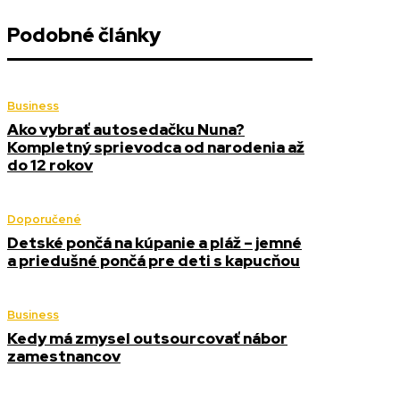
Podobné články
Business
Ako vybrať autosedačku Nuna?
Kompletný sprievodca od narodenia až
do 12 rokov
Doporučené
Detské pončá na kúpanie a pláž – jemné
a priedušné pončá pre deti s kapucňou
Business
Kedy má zmysel outsourcovať nábor
zamestnancov