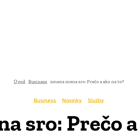
AI
PRODUKTY
JEDLO
BUSINESS
SLUŽBY
NEHNUTEĽ
Úvod
Business
zmena mena sro: Prečo a ako na to?
Business
Novinky
Služby
 sro: Prečo a