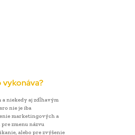
o vykonáva?
 a niekedy aj zdĺhavým
ro nie je iba
áženie marketingových a
ú pre zmenu názvu
nikanie, alebo pre zvýšenie