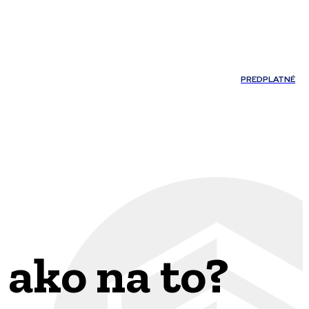
Môj účet
PREDPLATNÉ
NOSTI
JAZYK
 ako na to?