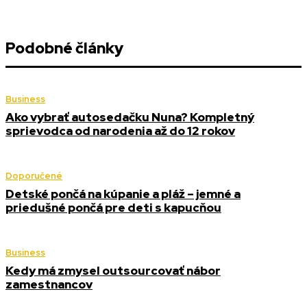
Podobné články
Business
Ako vybrať autosedačku Nuna? Kompletný
sprievodca od narodenia až do 12 rokov
Doporučené
Detské pončá na kúpanie a pláž – jemné a
priedušné pončá pre deti s kapucňou
Business
Kedy má zmysel outsourcovať nábor
zamestnancov