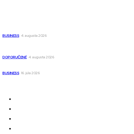
Populárne
Ako vybrať autosedačku Nuna? Kompletný sprievodca od
narodenia až do 12 rokov
BUSINESS
4. augusta 2026
Detské pončá na kúpanie a pláž – jemné a priedušné pončá
pre deti s kapucňou
DOPORUČENÉ
4. augusta 2026
Kedy má zmysel outsourcovať nábor zamestnancov
BUSINESS
16. júla 2026
Odkazy
Novinky
AI
Produkty
Jedlo