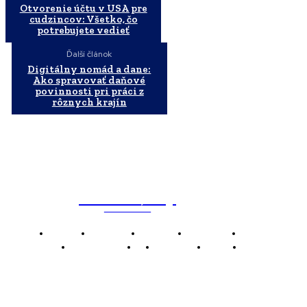
Otvorenie účtu v USA pre
cudzincov: Všetko, čo
potrebujete vedieť
Ďalší článok
Digitálny nomád a dane:
Ako spravovať daňové
povinnosti pri práci z
rôznych krajín
WebMailShop
MAGAZÍN
Domov
Business
Financie
Marketing
Politika
Technológie
AI
Produkty
Jedlo
Káva
WMS