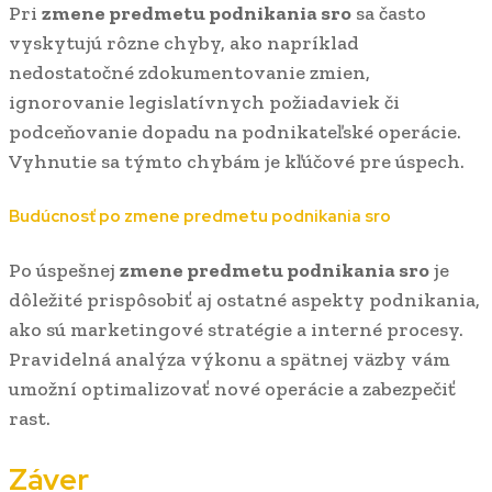
Pri
zmene predmetu podnikania sro
sa často
vyskytujú rôzne chyby, ako napríklad
nedostatočné zdokumentovanie zmien,
ignorovanie legislatívnych požiadaviek či
podceňovanie dopadu na podnikateľské operácie.
Vyhnutie sa týmto chybám je kľúčové pre úspech.
Budúcnosť po zmene predmetu podnikania sro
Po úspešnej
zmene predmetu podnikania sro
je
dôležité prispôsobiť aj ostatné aspekty podnikania,
ako sú marketingové stratégie a interné procesy.
Pravidelná analýza výkonu a spätnej väzby vám
umožní optimalizovať nové operácie a zabezpečiť
rast.
Záver