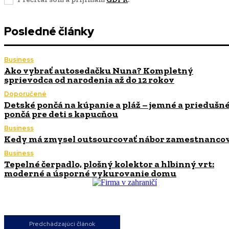
Posledné články
Business
Ako vybrať autosedačku Nuna? Kompletný
sprievodca od narodenia až do 12 rokov
Doporučené
Detské pončá na kúpanie a pláž – jemné a priedušn
pončá pre deti s kapucňou
Business
Kedy má zmysel outsourcovať nábor zamestnanco
Business
Tepelné čerpadlo, plošný kolektor a hlbinný vrt:
moderné a úsporné vykurovanie domu
Predchádzajúci článok