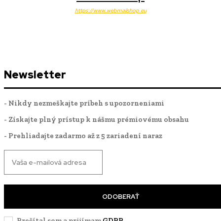
https://www.webmailshop.eu
Newsletter
- Nikdy nezmeškajte príbeh s upozorneniami
- Získajte plný prístup k nášmu prémiovému obsahu
- Prehliadajte zadarmo až z 5 zariadení naraz
ODOBERAŤ
Prečítal som a prijímam
GDPR
.