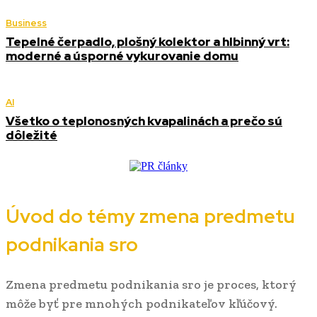
Business
Tepelné čerpadlo, plošný kolektor a hlbinný vrt:
moderné a úsporné vykurovanie domu
AI
Všetko o teplonosných kvapalinách a prečo sú
dôležité
Úvod do témy zmena predmetu
podnikania sro
Zmena predmetu podnikania sro je proces, ktorý
môže byť pre mnohých podnikateľov kľúčový.