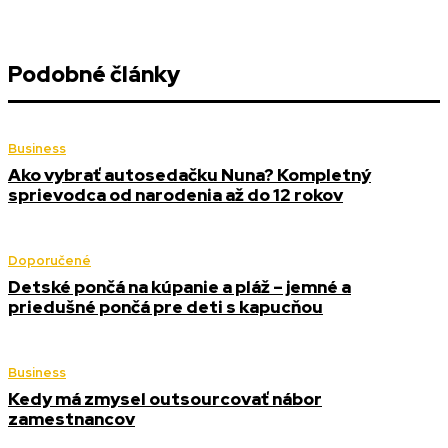
Podobné články
Business
Ako vybrať autosedačku Nuna? Kompletný
sprievodca od narodenia až do 12 rokov
Doporučené
Detské pončá na kúpanie a pláž – jemné a
priedušné pončá pre deti s kapucňou
Business
Kedy má zmysel outsourcovať nábor
zamestnancov