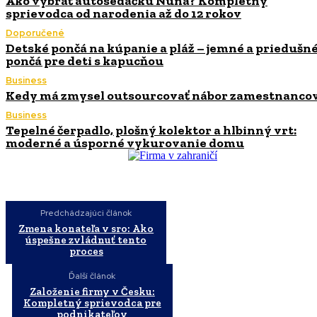
Ako vybrať autosedačku Nuna? Kompletný
sprievodca od narodenia až do 12 rokov
Doporučené
Detské pončá na kúpanie a pláž – jemné a priedušn
pončá pre deti s kapucňou
Business
Kedy má zmysel outsourcovať nábor zamestnanco
Business
Tepelné čerpadlo, plošný kolektor a hlbinný vrt:
moderné a úsporné vykurovanie domu
Predchádzajúci článok
Zmena konateľa v sro: Ako
úspešne zvládnuť tento
proces
Ďalší článok
Založenie firmy v Česku:
Kompletný sprievodca pre
podnikateľov