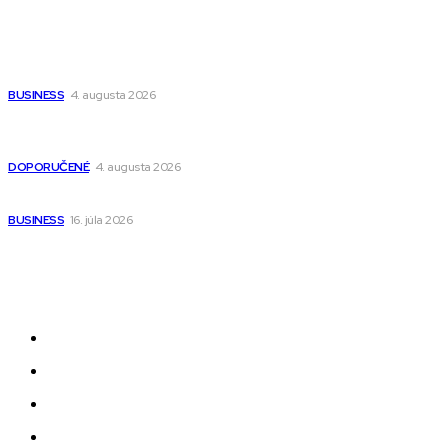
Populárne
Ako vybrať autosedačku Nuna? Kompletný sprievodca od
narodenia až do 12 rokov
BUSINESS
4. augusta 2026
Detské pončá na kúpanie a pláž – jemné a priedušné pončá
pre deti s kapucňou
DOPORUČENÉ
4. augusta 2026
Kedy má zmysel outsourcovať nábor zamestnancov
BUSINESS
16. júla 2026
Odkazy
Novinky
AI
Produkty
Jedlo