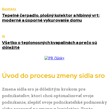
Business
Tepelné čerpadlo, plošný kolektor a hlbinný vrt:
moderné a úsporné vykurovanie domu
AI
Všetko o teplonosných kvapalinách a prečo sú
dôležité
Úvod do procesu zmeny sídla sro
Zmena sídla sro je dôležitým krokom pre
podnikateľov, ktorí chcú optimalizovať svoje
podnikanie, zlepšiť svoje podnikateľské podmienky
alebo reagovať na zmeny v legislatíve. Tento