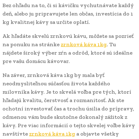
Bez ohľadu na to, či si kávičku vychutnávate každý
deň, alebo ju pripravujete len občas, investícia do 1
kg kvalitnej kávy sa určite oplatí.
Ak hľadáte skvelú zrnkovú kávu, môžete sa pozrieť
na ponuku na stránke
zrnková káva 1kg
. Tu
nájdete široký výber zŕn a odrôd, ktoré sú ideálne
pre vašu domácu kávovar.
Na záver, zrnková káva 1kg by mala byť
neodmysliteľnou súčasťou života každého
milovníka kávy. Je to skvelá voľba pre tých, ktorí
hľadajú kvalitu, čerstvosť a rozmanitosť. Ak ste
ochotní investovať čas a trochu úsilia do prípravy,
odmenou vám bude skutočne dokonalý zážitok z
kávy. Pre viac informácií o tejto skvelej voľbe kávy
navštívte
zrnková káva 1kg
a objavte všetky