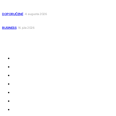
Detské pončá na kúpanie a pláž – jemné a priedušné pončá
pre deti s kapucňou
DOPORUČENÉ
4. augusta 2026
Kedy má zmysel outsourcovať nábor zamestnancov
BUSINESS
16. júla 2026
Odkazy
Novinky
AI
Produkty
Jedlo
Business
Služby
Nehnuteľnosti