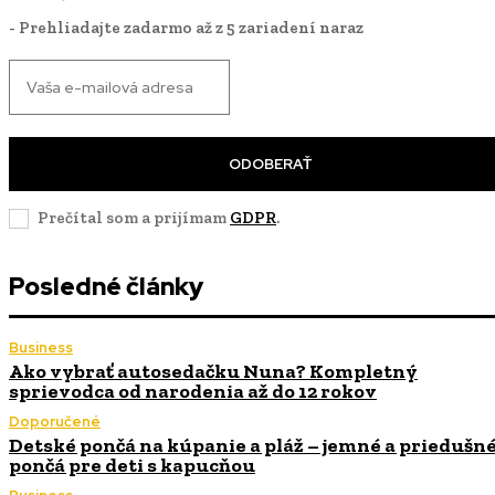
- Prehliadajte zadarmo až z 5 zariadení naraz
ODOBERAŤ
Prečítal som a prijímam
GDPR
.
Posledné články
Business
Ako vybrať autosedačku Nuna? Kompletný
sprievodca od narodenia až do 12 rokov
Doporučené
Detské pončá na kúpanie a pláž – jemné a priedušn
pončá pre deti s kapucňou