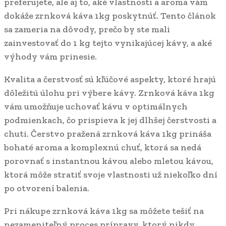
preferujete, ale aj to, aké vlastnosti a aroma vám
dokáže zrnková káva 1kg poskytnúť. Tento článok
sa zameria na dôvody, prečo by ste mali
zainvestovať do 1 kg tejto vynikajúcej kávy, a aké
výhody vám prinesie.
Kvalita a čerstvosť sú kľúčové aspekty, ktoré hrajú
dôležitú úlohu pri výbere kávy. Zrnková káva 1kg
vám umožňuje uchovať kávu v optimálnych
podmienkach, čo prispieva k jej dlhšej čerstvosti a
chuti. Čerstvo pražená zrnková káva 1kg prináša
bohaté aroma a komplexnú chuť, ktorá sa nedá
porovnať s instantnou kávou alebo mletou kávou,
ktorá môže stratiť svoje vlastnosti už niekoľko dní
po otvorení balenia.
Pri nákupe zrnková káva 1kg sa môžete tešiť na
nezameniteľný proces prípravy, ktorý nikdy