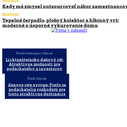
Business
Kedy má zmysel outsourcovať nábor zamestnanco
Business
Tepelné čerpadlo, plošný kolektor a hlbinný vrt:
moderné a úsporné vykurovanie domu
Predchádzajúci článok
Lichtenštejnsko daňový ráj:
Atraktívne možnosti pre
podnikateľov a investorov
Ďalší článok
danove raje evropa: Prečo sa
podnikatelia rozhodujú pre
tieto atraktívne destinácie