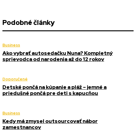
Podobné články
Business
Ako vybrať autosedačku Nuna? Kompletný
sprievodca od narodenia až do 12 rokov
Doporučené
Detské pončá na kúpanie a pláž – jemné a
priedušné pončá pre deti s kapucňou
Business
Kedy má zmysel outsourcovať nábor
zamestnancov