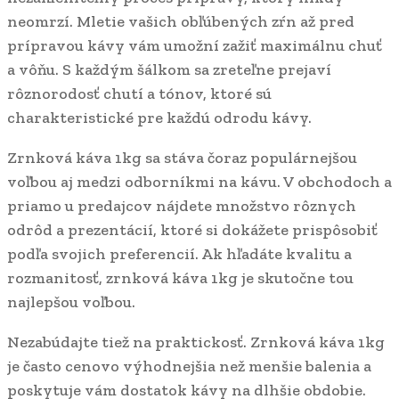
neomrzí. Mletie vašich obľúbených zŕn až pred
prípravou kávy vám umožní zažiť maximálnu chuť
a vôňu. S každým šálkom sa zreteľne prejaví
rôznorodosť chutí a tónov, ktoré sú
charakteristické pre každú odrodu kávy.
Zrnková káva 1kg sa stáva čoraz populárnejšou
voľbou aj medzi odborníkmi na kávu. V obchodoch a
priamo u predajcov nájdete množstvo rôznych
odrôd a prezentácií, ktoré si dokážete prispôsobiť
podľa svojich preferencií. Ak hľadáte kvalitu a
rozmanitosť, zrnková káva 1kg je skutočne tou
najlepšou voľbou.
Nezabúdajte tiež na praktickosť. Zrnková káva 1kg
je často cenovo výhodnejšia než menšie balenia a
poskytuje vám dostatok kávy na dlhšie obdobie.