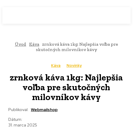
WebMailShop
MAGAZÍN
Úvod
Káva
zrnková káva 1kg: Najlepšia voľba pre
skutočných milovníkov kávy
Káva
Novinky
zrnková káva 1kg: Najlepšia
voľba pre skutočných
milovníkov kávy
Publikoval:
Webmailshop
Dátum:
31. marca 2025