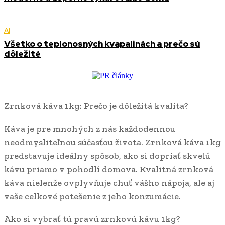
AI
Všetko o teplonosných kvapalinách a prečo sú
dôležité
Zrnková káva 1kg: Prečo je dôležitá kvalita?
Káva je pre mnohých z nás každodennou
neodmysliteľnou súčasťou života. Zrnková káva 1kg
predstavuje ideálny spôsob, ako si dopriať skvelú
kávu priamo v pohodlí domova. Kvalitná zrnková
káva nielenže ovplyvňuje chuť vášho nápoja, ale aj
vaše celkové potešenie z jeho konzumácie.
Ako si vybrať tú pravú zrnkovú kávu 1kg?