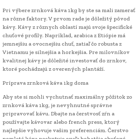
Pri výbere zrnková káva 1kg by ste sa mali zamerať
na rôzne faktory. V prvom rade je dôležitý pôvod
kávy. Kávy z rôznych oblastí majú svoje špecifické
chuťové profily. Napríklad, arabica z Etiópie má
jemnejšiu a ovocnejšiu chuť, zatiaľ čo robusta z
Vietnamu je silnejšia a horkejšia. Pre milovníkov
kvalitnej kávy je dôležité investovať do zrnkov,
ktoré pochádzajú z overených plantáží.
Príprava zrnková káva 1kg doma
Aby ste si mohli vychutnať maximálny pôžitok zo
zrnková káva 1kg, je nevyhnutné správne
pripravovať kávu. Dbajte na čerstvosť zŕn a
používajte kávovar alebo french press, ktorý
najlepšie vyhovuje vašim preferenciám. Čerstvo
pomletá káva poskytuje oveľa bohatšie chuťové