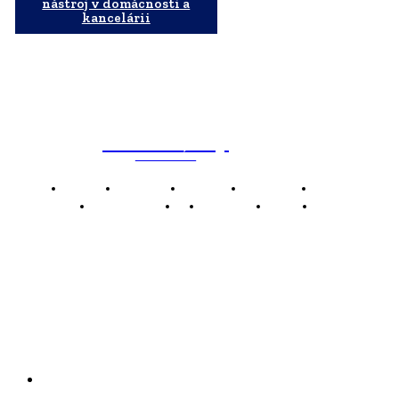
nástroj v domácnosti a
kancelárii
WebMailShop
MAGAZÍN
Domov
Business
Financie
Marketing
Politika
Technológie
AI
Produkty
Jedlo
Káva
WMS
WebMailShop je moderní technologický magazín,
který vám přináší nejnovější novinky, trendy a analýzy
z oblasti technologií, inovací a digitálního života.
Kontakt