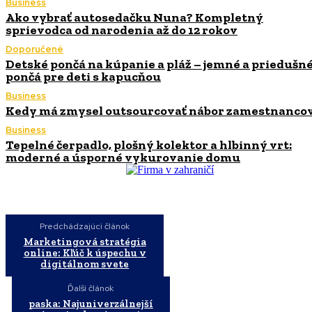
Business
Ako vybrať autosedačku Nuna? Kompletný
sprievodca od narodenia až do 12 rokov
Doporučené
Detské pončá na kúpanie a pláž – jemné a priedušn
pončá pre deti s kapucňou
Business
Kedy má zmysel outsourcovať nábor zamestnanco
Business
Tepelné čerpadlo, plošný kolektor a hlbinný vrt:
moderné a úsporné vykurovanie domu
Predchádzajúci článok
Marketingová stratégia
online: Kľúč k úspechu v
digitálnom svete
Ďalší článok
paska: Najuniverzálnejší