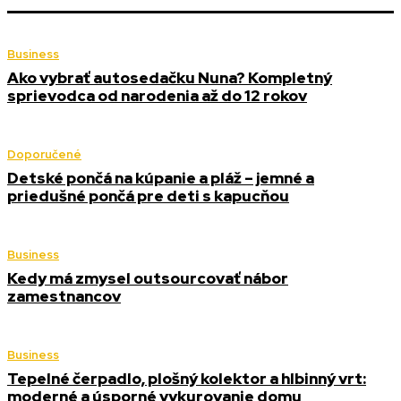
Business
Ako vybrať autosedačku Nuna? Kompletný
sprievodca od narodenia až do 12 rokov
Doporučené
Detské pončá na kúpanie a pláž – jemné a
priedušné pončá pre deti s kapucňou
Business
Kedy má zmysel outsourcovať nábor
zamestnancov
Business
Tepelné čerpadlo, plošný kolektor a hlbinný vrt:
moderné a úsporné vykurovanie domu