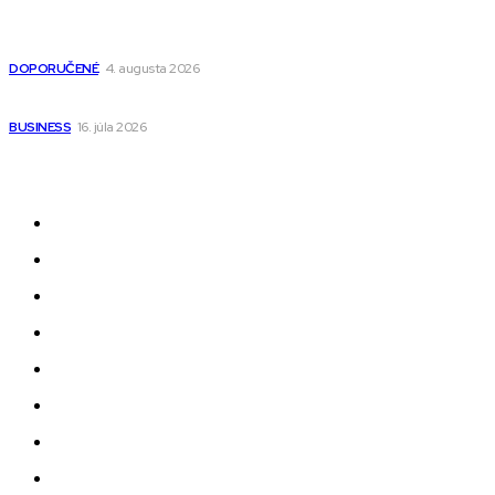
Detské pončá na kúpanie a pláž – jemné a priedušné pončá
pre deti s kapucňou
DOPORUČENÉ
4. augusta 2026
Kedy má zmysel outsourcovať nábor zamestnancov
BUSINESS
16. júla 2026
Odkazy
Novinky
AI
Produkty
Jedlo
Business
Služby
Nehnuteľnosti
Jazyk