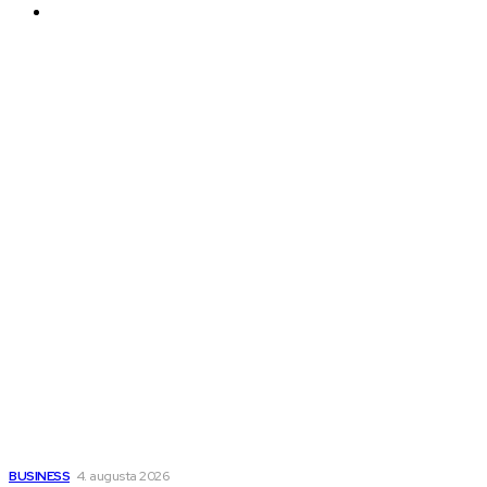
PDP
Ďalšie magazíny
Melds SK
Melds CZ
Town Talk
Magazín AI
All The Best
Magazín PRO
Fitness MEDIUM
Wisdom-All-The-Best
Populárne
Ako vybrať autosedačku Nuna? Kompletný sprievodca od
narodenia až do 12 rokov
BUSINESS
4. augusta 2026