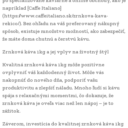
po špecializované kaviarne a online obchody, ako je
napríklad [Caffe Italiano]
(https://www.caffeitaliano.sk/zrnkova-kava-
rekico/). Bez ohľadu na váš preferovaný nákupný
spôsob, existuje množstvo možností, ako zabezpečiť,
že máte doma chutnú a čerstvú kávu.
Zrnková káva 1kg a jej vplyv na životný štýl
Kvalitná zrnková káva 1kg môže pozitívne
ovplyvniť váš každodenný život. Môže vás
nakopnúť do nového dňa, podporiť vašu
produktivitu a zlepšiť náladu. Mnoho ľudí si kávu
spája s relaxačnými momentmi, čo dokazuje, že
zrnková káva je oveľa viac než len nápoj – je to
zážitok.
Záverom, investícia do kvalitnej zrnková káva 1kg