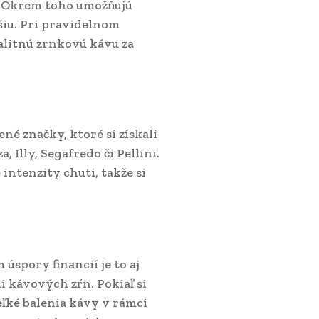
. Okrem toho umožňujú
šiu. Pri pravidelnom
litnú zrnkovú kávu za
né značky, ktoré si získali
Illy, Segafredo či Pellini.
intenzity chuti, takže si
spory financií je to aj
kávových zŕn. Pokiaľ si
eľké balenia kávy v rámci