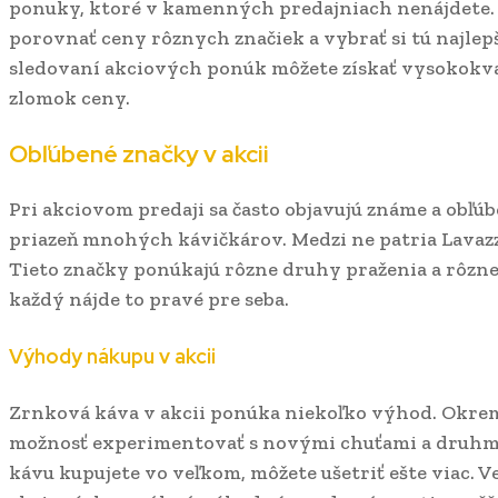
ponuky, ktoré v kamenných predajniach nenájdete
porovnať ceny rôznych značiek a vybrať si tú najlep
sledovaní akciových ponúk môžete získať vysokokva
zlomok ceny.
Obľúbené značky v akcii
Pri akciovom predaji sa často objavujú známe a obľúbe
priazeň mnohých kávičkárov. Medzi ne patria Lavazza, 
Tieto značky ponúkajú rôzne druhy praženia a rôzne 
každý nájde to pravé pre seba.
Výhody nákupu v akcii
Zrnková káva v akcii ponúka niekoľko výhod. Okrem ú
možnosť experimentovať s novými chuťami a druhmi 
kávu kupujete vo veľkom, môžete ušetriť ešte viac. V