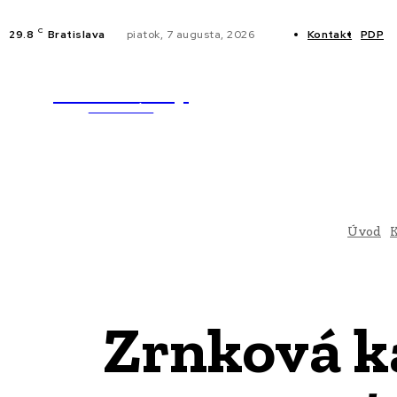
C
29.8
Bratislava
piatok, 7 augusta, 2026
Kontakt
PDP
WebMailShop
NOVINKY
MAGAZÍN
Úvod
Zrnková ká