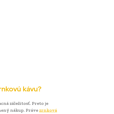
zrnkovú kávu?
cná záležitosť. Preto je
dnený nákup. Práve
zrnková