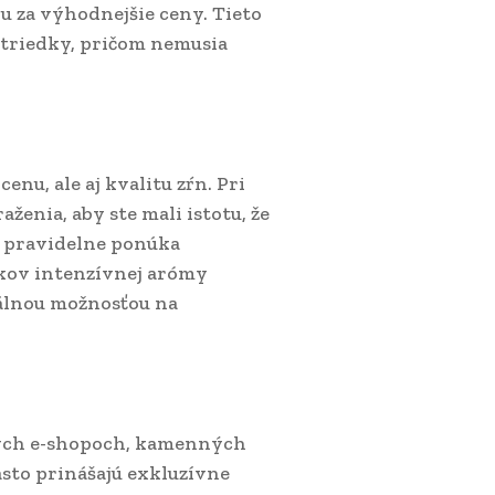
 za výhodnejšie ceny. Tieto
striedky, pričom nemusia
enu, ale aj kvalitu zŕn. Pri
enia, aby ste mali istotu, že
 pravidelne ponúka
íkov intenzívnej arómy
álnou možnosťou na
ných e-shopoch, kamenných
asto prinášajú exkluzívne