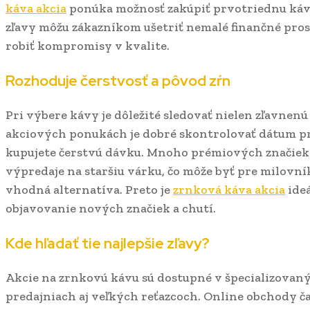
káva akcia
ponúka možnosť zakúpiť prvotriednu kávu
zľavy môžu zákazníkom ušetriť nemalé finančné pro
robiť kompromisy v kvalite.
Rozhoduje čerstvosť a pôvod zŕn
Pri výbere kávy je dôležité sledovať nielen zľavnenú c
akciových ponukách je dobré skontrolovať dátum praž
kupujete čerstvú dávku. Mnoho prémiových značiek
výpredaje na staršiu várku, čo môže byť pre milovn
vhodná alternatíva. Preto je
zrnková káva akcia
ide
objavovanie nových značiek a chutí.
Kde hľadať tie najlepšie zľavy?
Akcie na zrnkovú kávu sú dostupné v špecializova
predajniach aj veľkých reťazcoch. Online obchody č