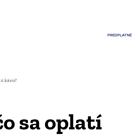
Môj účet
PREDPLATNÉ
NOSTI
JAZYK
tnú kávu?
o sa oplatí