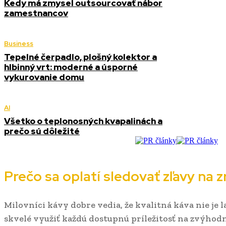
Kedy má zmysel outsourcovať nábor
zamestnancov
Business
Tepelné čerpadlo, plošný kolektor a
hlbinný vrt: moderné a úsporné
vykurovanie domu
AI
Všetko o teplonosných kvapalinách a
prečo sú dôležité
Prečo sa oplatí sledovať zľavy na 
Milovníci kávy dobre vedia, že kvalitná káva nie je la
skvelé využiť každú dostupnú príležitosť na zvýho