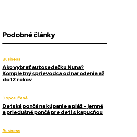
Podobné články
Business
Ako vybrať autosedačku Nuna?
Kompletný sprievodca od narodenia až
do 12 rokov
Doporučené
Detské pončá na kúpanie a pláž – jemné
a priedušné pončá pre deti s kapucňou
Business