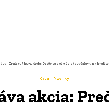
AI
PRODUKTY
JEDLO
BUSINESS
SLUŽBY
NEHNUTEĽ
Káva
Zrnková káva akcia: Prečo sa oplatí sledovať zľavy na kvali
Káva
Novinky
va akcia: Preč