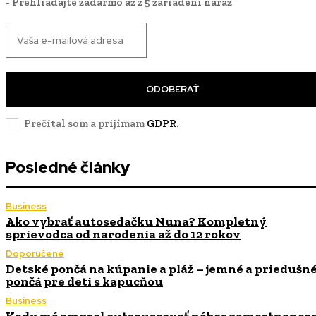
- Prehliadajte zadarmo až z 5 zariadení naraz
ODOBERAŤ
Prečítal som a prijímam
GDPR
.
Posledné články
Business
Ako vybrať autosedačku Nuna? Kompletný
sprievodca od narodenia až do 12 rokov
Doporučené
Detské pončá na kúpanie a pláž – jemné a priedušn
pončá pre deti s kapucňou
Business
Kedy má zmysel outsourcovať nábor zamestnanco