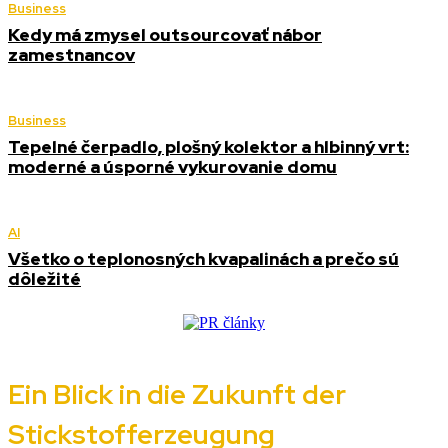
Business
Kedy má zmysel outsourcovať nábor
zamestnancov
Business
Tepelné čerpadlo, plošný kolektor a hlbinný vrt:
moderné a úsporné vykurovanie domu
AI
Všetko o teplonosných kvapalinách a prečo sú
dôležité
Ein Blick in die Zukunft der
Stickstofferzeugung