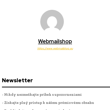
Webmailshop
https://www.webmailshop.eu
Newsletter
- Nikdy nezmeškajte príbeh s upozorneniami
- Získajte plný prístup k nášmu prémiovému obsahu