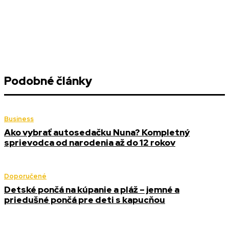
Podobné články
Business
Ako vybrať autosedačku Nuna? Kompletný
sprievodca od narodenia až do 12 rokov
Doporučené
Detské pončá na kúpanie a pláž – jemné a
priedušné pončá pre deti s kapucňou