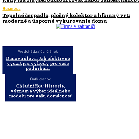
Business
Tepelné čerpadlo, plošný kolektor a hlbinný vrt:
moderné a úsporné vykurovanie domu
Predchádzajúci článok
Daňová úleva: Jak efektivně
využít její výhody pro vaše
podnikání
Ďalší článok
Chladnička: Historie,
význam a výber ideálneho
modelu pre vašu domácnosť