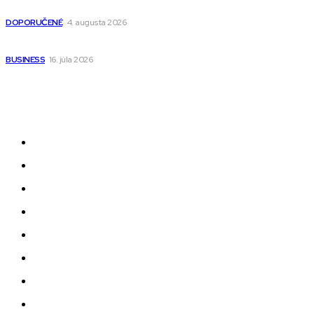
pre deti s kapucňou
DOPORUČENÉ
4. augusta 2026
Kedy má zmysel outsourcovať nábor zamestnancov
BUSINESS
16. júla 2026
Odkazy
Novinky
AI
Produkty
Jedlo
Business
Služby
Nehnuteľnosti
Jazyk