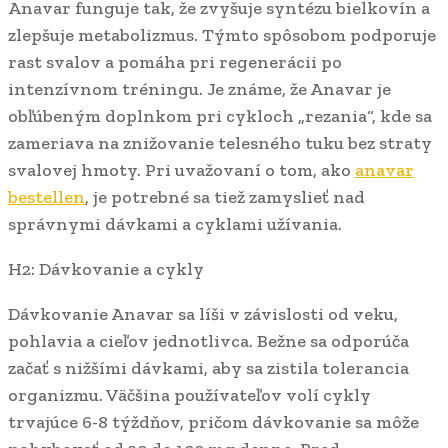
Anavar funguje tak, že zvyšuje syntézu bielkovín a
zlepšuje metabolizmus. Týmto spôsobom podporuje
rast svalov a pomáha pri regenerácii po
intenzívnom tréningu. Je známe, že Anavar je
obľúbeným doplnkom pri cykloch „rezania“, kde sa
zameriava na znižovanie telesného tuku bez straty
svalovej hmoty. Pri uvažovaní o tom, ako
anavar
bestellen
, je potrebné sa tiež zamyslieť nad
správnymi dávkami a cyklami užívania.
H2: Dávkovanie a cykly
Dávkovanie Anavar sa líši v závislosti od veku,
pohlavia a cieľov jednotlivca. Bežne sa odporúča
začať s nižšími dávkami, aby sa zistila tolerancia
organizmu. Väčšina používateľov volí cykly
trvajúce 6-8 týždňov, pričom dávkovanie sa môže