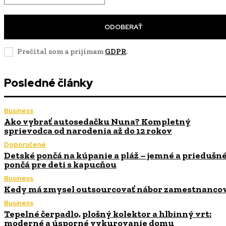
ODOBERAŤ
Prečítal som a prijímam
GDPR
.
Posledné články
Business
Ako vybrať autosedačku Nuna? Kompletný
sprievodca od narodenia až do 12 rokov
Doporučené
Detské pončá na kúpanie a pláž – jemné a priedušn
pončá pre deti s kapucňou
Business
Kedy má zmysel outsourcovať nábor zamestnanco
Business
Tepelné čerpadlo, plošný kolektor a hlbinný vrt:
moderné a úsporné vykurovanie domu