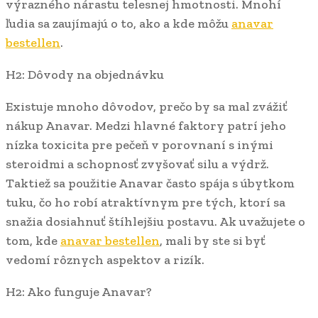
výrazného nárastu telesnej hmotnosti. Mnohí
ľudia sa zaujímajú o to, ako a kde môžu
anavar
bestellen
.
H2: Dôvody na objednávku
Existuje mnoho dôvodov, prečo by sa mal zvážiť
nákup Anavar. Medzi hlavné faktory patrí jeho
nízka toxicita pre pečeň v porovnaní s inými
steroidmi a schopnosť zvyšovať silu a výdrž.
Taktiež sa použitie Anavar často spája s úbytkom
tuku, čo ho robí atraktívnym pre tých, ktorí sa
snažia dosiahnuť štíhlejšiu postavu. Ak uvažujete o
tom, kde
anavar bestellen
, mali by ste si byť
vedomí rôznych aspektov a rizík.
H2: Ako funguje Anavar?