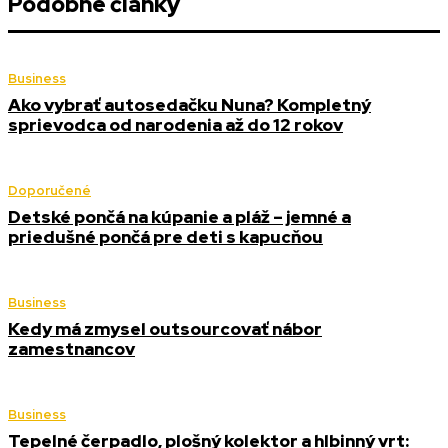
Podobné články
Business
Ako vybrať autosedačku Nuna? Kompletný
sprievodca od narodenia až do 12 rokov
Doporučené
Detské pončá na kúpanie a pláž – jemné a
priedušné pončá pre deti s kapucňou
Business
Kedy má zmysel outsourcovať nábor
zamestnancov
Business
Tepelné čerpadlo, plošný kolektor a hlbinný vrt: