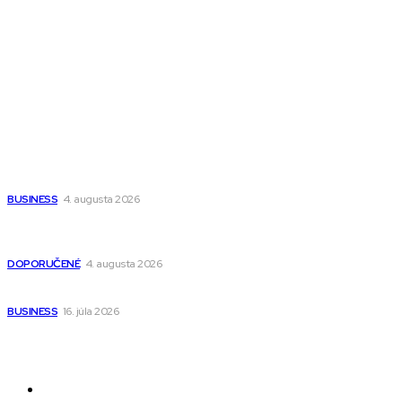
All The Best
Magazín PRO
Fitness MEDIUM
Wisdom-All-The-Best
Populárne
Ako vybrať autosedačku Nuna? Kompletný sprievodca od
narodenia až do 12 rokov
BUSINESS
4. augusta 2026
Detské pončá na kúpanie a pláž – jemné a priedušné pončá
pre deti s kapucňou
DOPORUČENÉ
4. augusta 2026
Kedy má zmysel outsourcovať nábor zamestnancov
BUSINESS
16. júla 2026
Odkazy
Novinky