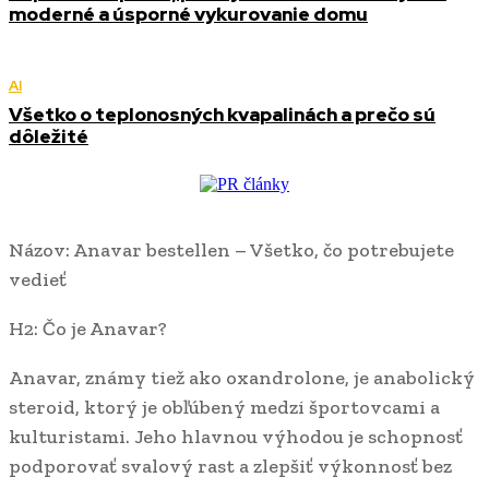
moderné a úsporné vykurovanie domu
AI
Všetko o teplonosných kvapalinách a prečo sú
dôležité
Názov: Anavar bestellen – Všetko, čo potrebujete
vedieť
H2: Čo je Anavar?
Anavar, známy tiež ako oxandrolone, je anabolický
steroid, ktorý je obľúbený medzi športovcami a
kulturistami. Jeho hlavnou výhodou je schopnosť
podporovať svalový rast a zlepšiť výkonnosť bez