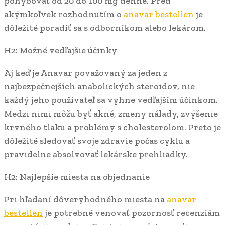
pohybovať od 20 do 100 mg denne. Pred
akýmkoľvek rozhodnutím o
anavar bestellen
je
dôležité poradiť sa s odborníkom alebo lekárom.
H2: Možné vedľajšie účinky
Aj keď je Anavar považovaný za jeden z
najbezpečnejších anabolických steroidov, nie
každý jeho používateľ sa vyhne vedľajším účinkom.
Medzi nimi môžu byť akné, zmeny nálady, zvýšenie
krvného tlaku a problémy s cholesterolom. Preto je
dôležité sledovať svoje zdravie počas cyklu a
pravidelne absolvovať lekárske prehliadky.
H2: Najlepšie miesta na objednanie
Pri hľadaní dôveryhodného miesta na
anavar
bestellen
je potrebné venovať pozornosť recenziám