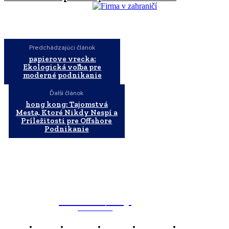
Predchádzajúci článok
papierove vrecka:
Ekologická voľba pre
moderné podnikanie
Ďalší článok
hong kong: Tajomstvá
Mesta, Ktoré Nikdy Nespí a
Príležitosti pre Offshore
Podnikanie
WebMailShop
MAGAZÍN
Domov
Business
Financie
Marketing
Politika