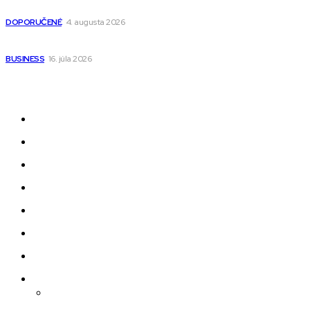
pre deti s kapucňou
DOPORUČENÉ
4. augusta 2026
Kedy má zmysel outsourcovať nábor zamestnancov
BUSINESS
16. júla 2026
Odkazy
Novinky
AI
Produkty
Jedlo
Business
Služby
Nehnuteľnosti
Jazyk
Slovenčina