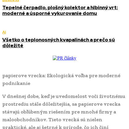
Tepelné čerpadlo, plošný kolektor a hlbinný vrt:
moderné a úsporné vykurovanie domu
AI
Všetko o teplonosných kvapalinách a prečo sú
dôležité
papierove vrecka: Ekologická voľba pre moderné
podnikanie
V dnešnej dobe, keď je uvedomelost voči životnému
prostrediu stále dôležitejšia, sa papierove vrecka
stávajú obľúbeným riešením pre mnohé firmy a
maloobchodníkov. Tieto vrecká sú nielen
praktické, ale aj šetrné k prírode, čo ich činí