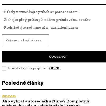
- Nikdy nezmeškajte príbeh s upozorneniami
- Získajte plný prístup k nášmu prémiovému obsahu
- Prehliadajte zadarmo až z 5 zariadení naraz
ODOBERAŤ
Prečítal som a prijímam
GDPR
.
Posledné články
Business
Ako vybrať autosedačku Nuna? Kompletný
sprievodca od narodenia až do 12 rokov