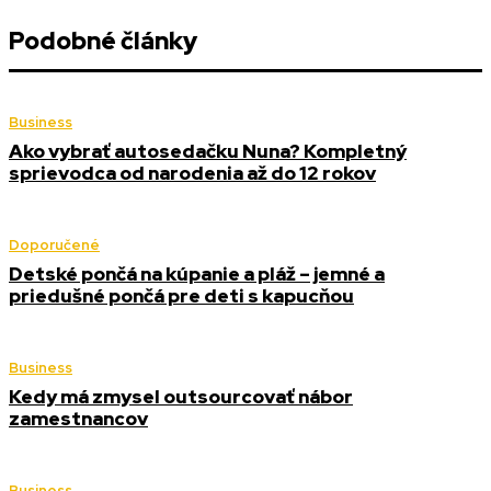
Podobné články
Business
Ako vybrať autosedačku Nuna? Kompletný
sprievodca od narodenia až do 12 rokov
Doporučené
Detské pončá na kúpanie a pláž – jemné a
priedušné pončá pre deti s kapucňou
Business
Kedy má zmysel outsourcovať nábor
zamestnancov
Business