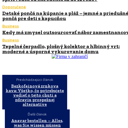
Doporučené
Detské pončá na kúpanie a pláž – jemné a priedušn
pončá pre deti s kapucňou
Business
Kedy má zmysel outsourcovať nábor zamestnanco
Business
Tepelné čerpadlo, plošný kolektor a hlbinný vrt:
moderné a úsporné vykurovanie domu
Predchádzajúci článok
Bezkofeinová zrnkova
kava: Všetko, čo potrebujete
vedieť o tejto chuti a
zdraviu prospešnej
alternatíve
Ďalší článok
Anavar bestellen – Alles,
was Sie wissen müssen