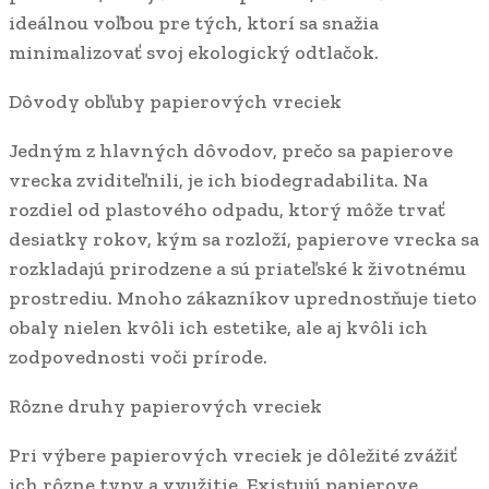
ideálnou voľbou pre tých, ktorí sa snažia
minimalizovať svoj ekologický odtlačok.
Dôvody obľuby papierových vreciek
Jedným z hlavných dôvodov, prečo sa papierove
vrecka zviditeľnili, je ich biodegradabilita. Na
rozdiel od plastového odpadu, ktorý môže trvať
desiatky rokov, kým sa rozloží, papierove vrecka sa
rozkladajú prirodzene a sú priateľské k životnému
prostrediu. Mnoho zákazníkov uprednostňuje tieto
obaly nielen kvôli ich estetike, ale aj kvôli ich
zodpovednosti voči prírode.
Rôzne druhy papierových vreciek
Pri výbere papierových vreciek je dôležité zvážiť
ich rôzne typy a využitie. Existujú papierove