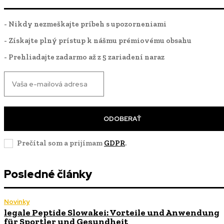
- Nikdy nezmeškajte príbeh s upozorneniami
- Získajte plný prístup k nášmu prémiovému obsahu
- Prehliadajte zadarmo až z 5 zariadení naraz
ODOBERAŤ
Prečítal som a prijímam
GDPR
.
Posledné články
Novinky
legale Peptide Slowakei: Vorteile und Anwendung
für Sportler und Gesundheit