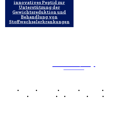
innovatives Peptid zur
Unterstützung der
Gewichtsreduktion und
Behandlung von
Stoffwechselerkrankungen
WebMailShop
MAGAZÍN
Domov
Business
Financie
Marketing
Politika
Technológie
AI
Produkty
Jedlo
Káva
WMS