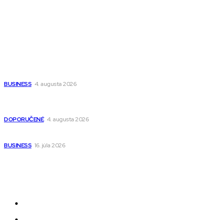
Wisdom-All-The-Best
Populárne
Ako vybrať autosedačku Nuna? Kompletný sprievodca od
narodenia až do 12 rokov
BUSINESS
4. augusta 2026
Detské pončá na kúpanie a pláž – jemné a priedušné pončá
pre deti s kapucňou
DOPORUČENÉ
4. augusta 2026
Kedy má zmysel outsourcovať nábor zamestnancov
BUSINESS
16. júla 2026
Odkazy
Novinky