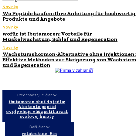
Novinky
Wo Peptide kaufen: Ihre Anleitung für hochwertig
Produkte und Angebote
Novinky
wofür ist Ibutamoren: Vorteile für
Muskelwachstum, Schlaf und Regeneration
Novinky
Wachstumshormon-Alternative ohne Injektionen:
Effektive Methoden zur Steigerung von Wachstu
und Regeneration
Predchádzajúci článok
ibutamoren chuť do jedla:
Ako tento peptid
ovplyvňuje váš apetít a rast
svalovej hmoty
Ďalší článok
retatrutide: Ein