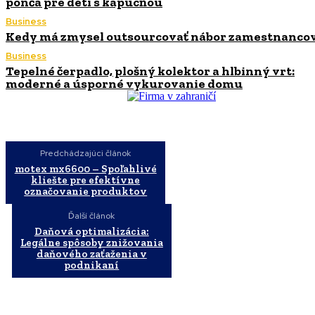
pončá pre deti s kapucňou
Business
Kedy má zmysel outsourcovať nábor zamestnanco
Business
Tepelné čerpadlo, plošný kolektor a hlbinný vrt:
moderné a úsporné vykurovanie domu
Predchádzajúci článok
motex mx6600 – Spoľahlivé
kliešte pre efektívne
označovanie produktov
Ďalší článok
Daňová optimalizácia:
Legálne spôsoby znižovania
daňového zaťaženia v
podnikaní