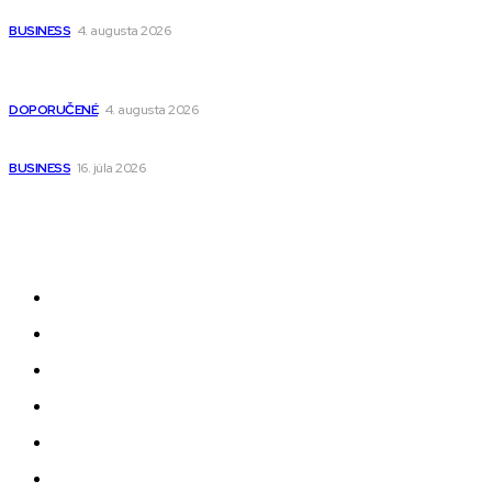
narodenia až do 12 rokov
BUSINESS
4. augusta 2026
Detské pončá na kúpanie a pláž – jemné a priedušné pončá
pre deti s kapucňou
DOPORUČENÉ
4. augusta 2026
Kedy má zmysel outsourcovať nábor zamestnancov
BUSINESS
16. júla 2026
Odkazy
Novinky
AI
Produkty
Jedlo
Business
Služby