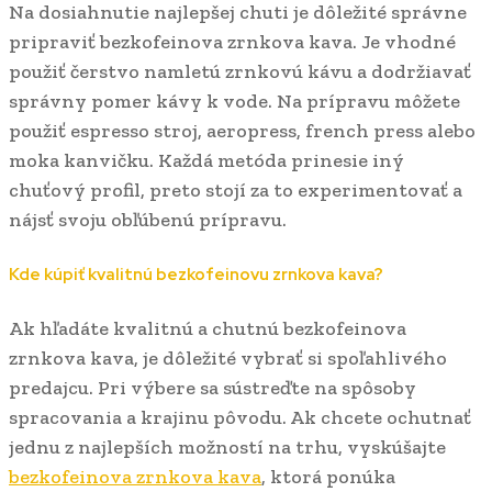
Na dosiahnutie najlepšej chuti je dôležité správne
pripraviť bezkofeinova zrnkova kava. Je vhodné
použiť čerstvo namletú zrnkovú kávu a dodržiavať
správny pomer kávy k vode. Na prípravu môžete
použiť espresso stroj, aeropress, french press alebo
moka kanvičku. Každá metóda prinesie iný
chuťový profil, preto stojí za to experimentovať a
nájsť svoju obľúbenú prípravu.
Kde kúpiť kvalitnú bezkofeinovu zrnkova kava?
Ak hľadáte kvalitnú a chutnú bezkofeinova
zrnkova kava, je dôležité vybrať si spoľahlivého
predajcu. Pri výbere sa sústreďte na spôsoby
spracovania a krajinu pôvodu. Ak chcete ochutnať
jednu z najlepších možností na trhu, vyskúšajte
bezkofeinova zrnkova kava
, ktorá ponúka