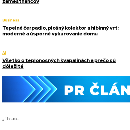
zamestnancov
Business
Tepelné čerpadlo, plošný kolektor a hlbinný vrt:
moderné a úsporné vykurovanie domu
AI
Všetko o teplonosných kvapalinách a prečo sú
dôležité
„`html