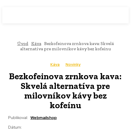
WebMailShop
MAGAZÍN
Úvod
Káva
Bezkofeinova zrnkova kava: Skvelá
alternatíva pre milovníkov kávy bez kofeínu
Káva
Novinky
Bezkofeinova zrnkova kava:
Skvelá alternatíva pre
milovníkov kávy bez
kofeínu
Publikoval:
Webmailshop
Dátum: