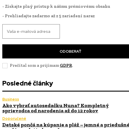
- Získajte plný prístup k nášmu prémiovému obsahu
- Prehliadajte zadarmo až z 5 zariadení naraz
ODOBERAŤ
Prečítal som a prijímam
GDPR
.
Posledné články
Business
Ako vybrať autosedačku Nuna? Kompletný
sprievodca od narodenia až do 12 rokov
Doporučené
Detské pončá na kúpanie a pláž – jemné a priedušn