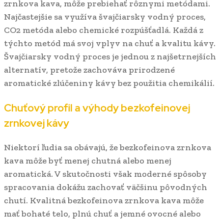
zrnkova kava, môže prebiehať rôznymi metódami.
Najčastejšie sa využíva švajčiarsky vodný proces,
CO2 metóda alebo chemické rozpúšťadlá. Každá z
týchto metód má svoj vplyv na chuť a kvalitu kávy.
Švajčiarsky vodný proces je jednou z najšetrnejších
alternatív, pretože zachováva prirodzené
aromatické zlúčeniny kávy bez použitia chemikálií.
Chuťový profil a výhody bezkofeinovej
zrnkovej kávy
Niektorí ľudia sa obávajú, že bezkofeinova zrnkova
kava môže byť menej chutná alebo menej
aromatická. V skutočnosti však moderné spôsoby
spracovania dokážu zachovať väčšinu pôvodných
chutí. Kvalitná bezkofeinova zrnkova kava môže
mať bohaté telo, plnú chuť a jemné ovocné alebo