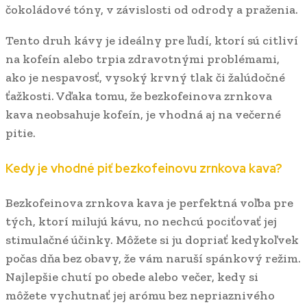
čokoládové tóny, v závislosti od odrody a praženia.
Tento druh kávy je ideálny pre ľudí, ktorí sú citliví
na kofeín alebo trpia zdravotnými problémami,
ako je nespavosť, vysoký krvný tlak či žalúdočné
ťažkosti. Vďaka tomu, že bezkofeinova zrnkova
kava neobsahuje kofeín, je vhodná aj na večerné
pitie.
Kedy je vhodné piť bezkofeinovu zrnkova kava?
Bezkofeinova zrnkova kava je perfektná voľba pre
tých, ktorí milujú kávu, no nechcú pociťovať jej
stimulačné účinky. Môžete si ju dopriať kedykoľvek
počas dňa bez obavy, že vám naruší spánkový režim.
Najlepšie chutí po obede alebo večer, kedy si
môžete vychutnať jej arómu bez nepriaznivého