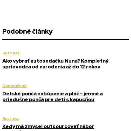
Podobné články
Business
Ako vybrať autosedačku Nuna? Kompletný
sprievodca od narodenia až do 12 rokov
Doporučené
Detské pončá na kúpanie a pláž – jemné a
priedušné pončá pre deti s kapucňou
Business
Kedy má zmysel outsourcovať nábor