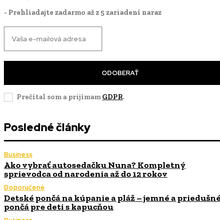
- Prehliadajte zadarmo až z 5 zariadení naraz
ODOBERAŤ
Prečítal som a prijímam
GDPR
.
Posledné články
Business
Ako vybrať autosedačku Nuna? Kompletný
sprievodca od narodenia až do 12 rokov
Doporučené
Detské pončá na kúpanie a pláž – jemné a priedušn
pončá pre deti s kapucňou