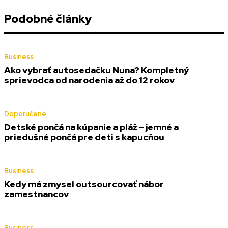
Podobné články
Business
Ako vybrať autosedačku Nuna? Kompletný
sprievodca od narodenia až do 12 rokov
Doporučené
Detské pončá na kúpanie a pláž – jemné a
priedušné pončá pre deti s kapucňou
Business
Kedy má zmysel outsourcovať nábor
zamestnancov
Business