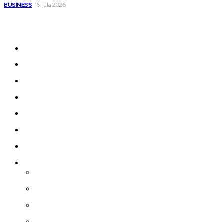
BUSINESS
16. júla 2026
Odkazy
Novinky
AI
Produkty
Jedlo
Business
Služby
Nehnuteľnosti
Jazyk
Slovenčina
Čeština
Polski
Angličtina