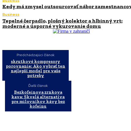
Business
Kedy má zmysel outsourcovať nábor zamestnanco
Business
Tepelné čerpadlo, plošný kolektor a hlbinný vrt:
moderné a úsporné vykurovanie domu
Predchádzajúci článok
skrutkové kompresory
porovnanie: Ako vybrať ten
najlepší model pre vaše
potreby
Ďalší článok
Bezkofeinova zrnkova
kava: Skvelá alternatíva
pre milovníkov kávy bez
kofeínu