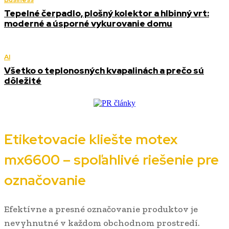
Tepelné čerpadlo, plošný kolektor a hlbinný vrt:
moderné a úsporné vykurovanie domu
AI
Všetko o teplonosných kvapalinách a prečo sú
dôležité
Etiketovacie kliešte motex
mx6600 – spoľahlivé riešenie pre
označovanie
Efektívne a presné označovanie produktov je
nevyhnutné v každom obchodnom prostredí.