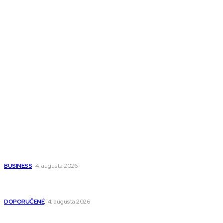
Melds CZ
Town Talk
Magazín AI
All The Best
Magazín PRO
Fitness MEDIUM
Wisdom-All-The-Best
Populárne
Ako vybrať autosedačku Nuna? Kompletný sprievodca od
narodenia až do 12 rokov
BUSINESS
4. augusta 2026
Detské pončá na kúpanie a pláž – jemné a priedušné pončá
pre deti s kapucňou
DOPORUČENÉ
4. augusta 2026
Kedy má zmysel outsourcovať nábor zamestnancov