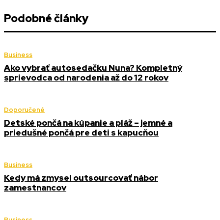
Podobné články
Business
Ako vybrať autosedačku Nuna? Kompletný
sprievodca od narodenia až do 12 rokov
Doporučené
Detské pončá na kúpanie a pláž – jemné a
priedušné pončá pre deti s kapucňou
Business
Kedy má zmysel outsourcovať nábor
zamestnancov
Business