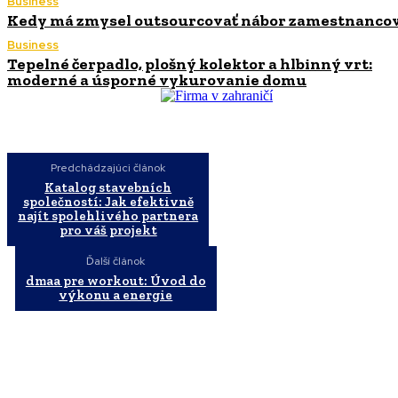
Business
Kedy má zmysel outsourcovať nábor zamestnanco
Business
Tepelné čerpadlo, plošný kolektor a hlbinný vrt:
moderné a úsporné vykurovanie domu
Predchádzajúci článok
Katalog stavebních
společností: Jak efektivně
najít spolehlivého partnera
pro váš projekt
Ďalší článok
dmaa pre workout: Úvod do
výkonu a energie