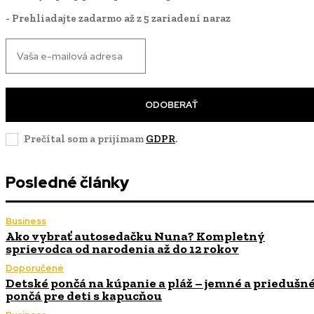
- Prehliadajte zadarmo až z 5 zariadení naraz
ODOBERAŤ
Prečítal som a prijímam
GDPR
.
Posledné články
Business
Ako vybrať autosedačku Nuna? Kompletný
sprievodca od narodenia až do 12 rokov
Doporučené
Detské pončá na kúpanie a pláž – jemné a priedušn
pončá pre deti s kapucňou