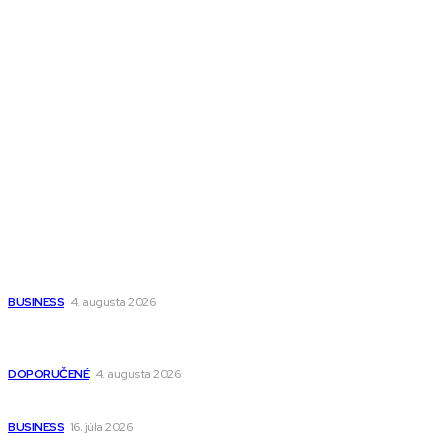
Town Talk
Magazín AI
All The Best
Magazín PRO
Fitness MEDIUM
Wisdom-All-The-Best
Populárne
Ako vybrať autosedačku Nuna? Kompletný sprievodca od
narodenia až do 12 rokov
BUSINESS
4. augusta 2026
Detské pončá na kúpanie a pláž – jemné a priedušné pončá
pre deti s kapucňou
DOPORUČENÉ
4. augusta 2026
Kedy má zmysel outsourcovať nábor zamestnancov
BUSINESS
16. júla 2026