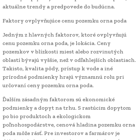
aktuálne trendy a predpovede do budúcna.
Faktory ovplyvňujúce cenu pozemku orna poda
Jedným z hlavných faktorov, ktoré ovplyvňujú
cenu pozemku orna poda, je lokácia. Ceny
pozemkov v blízkosti miest alebo rozvinutých
oblastí bývajú vyššie, než v odľahlejších oblastiach.
Takisto, kvalita pôdy, prístup k vode a iné
prírodné podmienky hrajú významnú rolu pri
určovaní ceny pozemku orna poda.
Ďalším zásadným faktorom sú ekonomické
podmienky a dopyt na trhu. S rastúcim dopytom
po bio produktoch a ekologickom
poľnohospodárstve, cenová hladina pozemku orna
poda môže rásť. Pre investorov a farmárov je