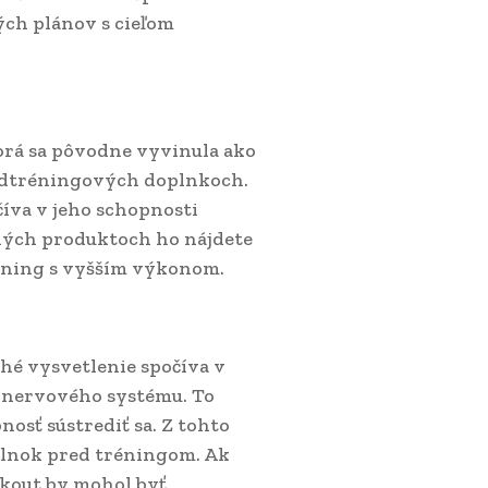
ých plánov s cieľom
orá sa pôvodne vyvinula ako
redtréningových doplnkoch.
číva v jeho schopnosti
hých produktoch ho nájdete
réning s vyšším výkonom.
hé vysvetlenie spočíva v
o nervového systému. To
nosť sústrediť sa. Z tohto
plnok pred tréningom. Ak
rkout by mohol byť