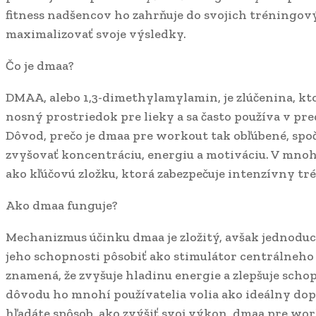
fitness nadšencov ho zahrňuje do svojich tréningov
maximalizovať svoje výsledky.
Čo je dmaa?
DMAA, alebo 1,3-dimethylamylamin, je zlúčenina, kt
nosný prostriedok pre lieky a sa často používa v p
Dôvod, prečo je dmaa pre workout tak obľúbené, spo
zvyšovať koncentráciu, energiu a motiváciu. V mno
ako kľúčovú zložku, ktorá zabezpečuje intenzívny t
Ako dmaa funguje?
Mechanizmus účinku dmaa je zložitý, avšak jednoduc
jeho schopnosti pôsobiť ako stimulátor centrálneh
znamená, že zvyšuje hladinu energie a zlepšuje schop
dôvodu ho mnohí používatelia volia ako ideálny do
hľadáte spôsob, ako zvýšiť svoj výkon, dmaa pre wo