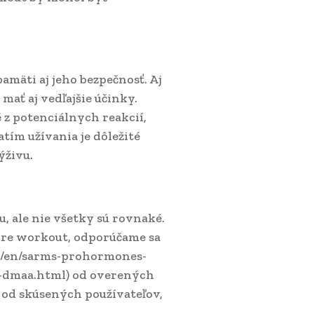
amäti aj jeho bezpečnosť. Aj
ť aj vedľajšie účinky.
 z potenciálnych reakcií,
tím užívania je dôležité
ýživu.
 ale nie všetky sú rovnaké.
pre workout, odporúčame sa
eu/en/sarms-prohormones-
-dmaa.html) od overených
ad od skúsených používateľov,