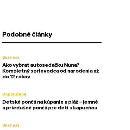
Podobné články
Business
Ako vybrať autosedačku Nuna?
Kompletný sprievodca od narodenia až
do 12 rokov
Doporučené
Detské pončá na kúpanie a pláž – jemné
a priedušné pončá pre deti s kapucňou
Business