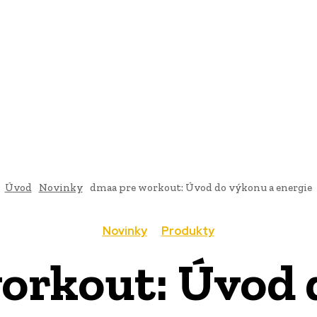
AI
PRODUKTY
JEDLO
BUSINESS
SLUŽBY
NEHNUTEĽ
Úvod
Novinky
dmaa pre workout: Úvod do výkonu a energie
Novinky
Produkty
orkout: Úvod 