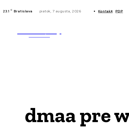
C
23.1
Bratislava
piatok, 7 augusta, 2026
Kontakt
PDP
WebMailShop
NOVINKY
MAGAZÍN
dmaa pre w