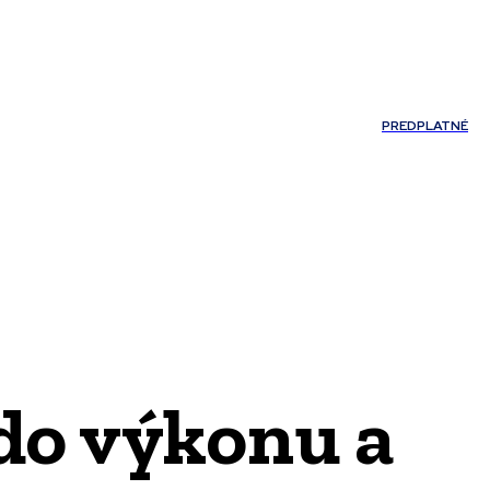
Môj účet
PREDPLATNÉ
NOSTI
JAZYK
do výkonu a