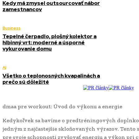
Kedy má zmysel outsourcovať nábor
zamestnancov
Business
Tepelné čerpadlo, plošný kolektor a
hlbinný vrt: moderné a úsporné
vykurovanie domu
AI
Všetko o teplonosných kvapalinách a
prečo sú dôležité
dmaa pre workout: Úvod do výkonu a energie
Kedykoľvek sa bavíme o predtréningových doplnko
jedným z najčastejšie skloňovaných výrazov. Tento s
pre svoje schopnosti zvyšovať energiu a výkon pri 