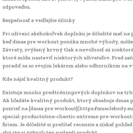
odpoveďou.
Bezpečnosť a vedľajšie účinky
Pri užívaní akéhokoľvek doplnku je dôležité mať na p
keď dmaa pre workout ponúka mnohé výhody, môže ma
Závraty, zvýšený krvný tlak a nevoľnosť sú niektoré
ktoré môžu nastaviť niektorých užívateľov. Pred zača
poradiť sa so svojím lekárom alebo odborníkom na v
Kde nájsť kvalitný produkt?
Existuje mnoho predtréningových doplnkov na trhu,
Ak hľadáte kvalitný produkt, ktorý obsahuje dmaa 
pozrieť na [dmaa pre workout](https://musclebody.
special-products/one-chaotic-extreme-pre-workout
firiem. Je dôležité si prečítať recenzie a získať pohľ
aby ste si vybrali ten najlepší produkt.