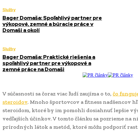
Služby
Bager Domaša: Spoľahlivý partner pre
výkopové, zemné a búracie práce v
Domaši a okolí
Služby
Bager Domaša: Praktické riešenia a
spoľahlivý partner pre výkopové a
zemné práce na Domaši
V súčasnosti sa čoraz viac ľudí zaujíma o to,
čo funguj
steroidov
. Mnoho športovcov a fitness nadšencov h
steroidom, ktoré by im pomohli dosiahnuť lepšie v
vedľajších účinkov. V tomto článku sa pozrieme na n
prírodných látok a metód, ktoré môžu podporiť rast 