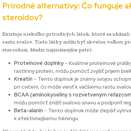
Prírodné alternatívy: Čo funguje 
steroidov?
Existuje niekoľko prírodných látok, ktoré sa ukázali
rastu svalov. Tieto látky môžu byť skvelou voľbou pr
steroidom. Medzi najznámejšie patrí:
Proteínové doplnky
– Kvalitné proteínové prášky
rastlinný proteín, môžu pomôcť zvýšiť príjem bielk
Kreatín
– Tento doplnok je známy svojou schopno
pri cvičení, čo môže viesť k väčšiemu rastu svalov
BCAA (aminokyseliny s rozvetveným reťazco
môžu pomôcť znížiť svalovú únavu a podporiť reg
Beta-alanín
– Tento doplnok môže zlepšiť vytrva
k efektívnejšiemu tréningu.