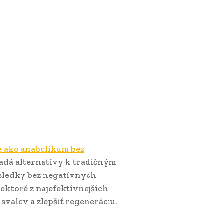
e ako anabolikum bez
ľadá alternatívy k tradičným
ýsledky bez negatívnych
iektoré z najefektívnejších
svalov a zlepšiť regeneráciu.