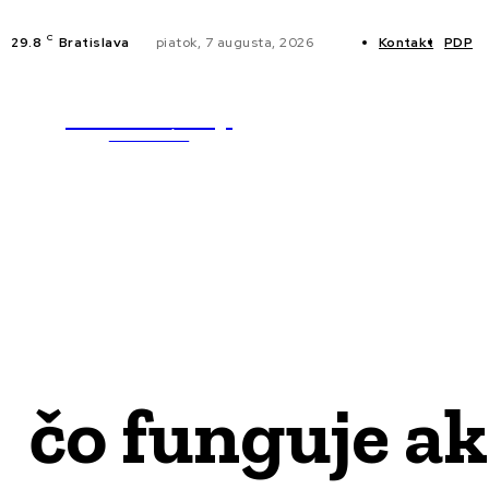
C
29.8
Bratislava
piatok, 7 augusta, 2026
Kontakt
PDP
WebMailShop
NOVINKY
MAGAZÍN
čo funguje a