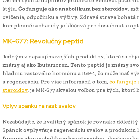
Okrem týchto doplnkov je dôležité venovať pozornos
štýlu.
Čo funguje ako anabolikum bez steroidov
, mô
cvičenia, odpočinku a výživy. Zdravá strava bohatá 
komplexné sacharidy je kľúčová pre dosiahnutie op
MK-677: Revolučný peptid
Jedným z najzaujímavejších produktov, ktoré sa objav
známy aj ako Ibutamoren. Tento peptid je známy sv
hladinu rastového hormónu a IGF-1, čo môže mať vý
a regeneráciu. Pre viac informácií o tom,
čo funguje
steroidov
, je MK-677 skvelou voľbou pre tých, ktorí 
Vplyv spánku na rast svalov
Nezabúdajte, že kvalitný spánok je rovnako dôležit
Spánok ovplyvňuje regeneráciu svalov a produkciu 
funguje ako anabolikum bez steroidov
, zlepšenie k