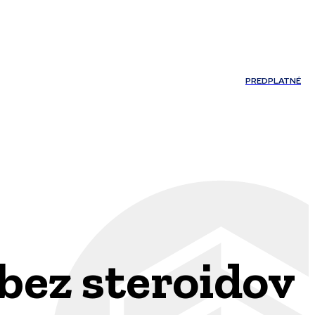
Môj účet
PREDPLATNÉ
NOSTI
JAZYK
bez steroidov