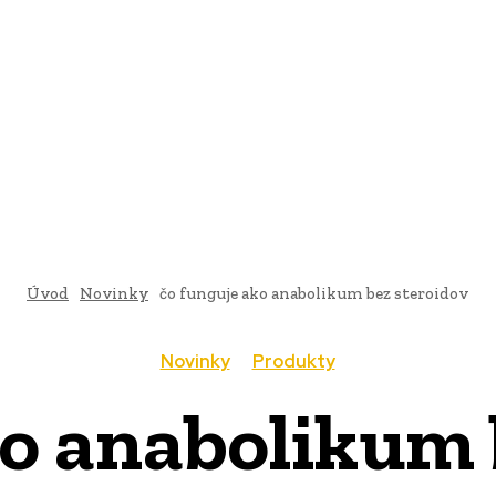
AI
PRODUKTY
JEDLO
BUSINESS
SLUŽBY
NEHNUTEĽ
Úvod
Novinky
čo funguje ako anabolikum bez steroidov
Novinky
Produkty
ko anabolikum 