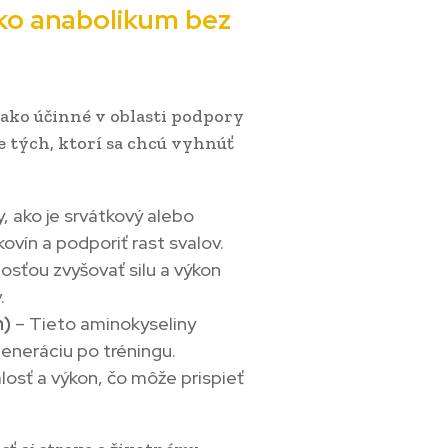
ako anabolikum bez
 ako účinné v oblasti podpory
e tých, ktorí sa chcú vyhnúť
, ako je srvátkový alebo
ovín a podporiť rast svalov.
sťou zvyšovať silu a výkon
.
m)
– Tieto aminokyseliny
eneráciu po tréningu.
losť a výkon, čo môže prispieť