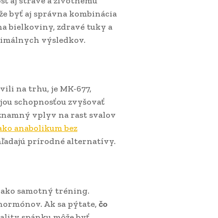
ť aj strave a životnému
že byť aj správna kombinácia
na bielkoviny, zdravé tuky a
timálnych výsledkov.
ili na trhu, je MK-677,
ojou schopnosťou zvyšovať
znamný vplyv na rast svalov
 ako anabolikum bez
hľadajú prírodné alternatívy.
ý ako samotný tréning.
hormónov. Ak sa pýtate,
čo
vality spánku môže byť