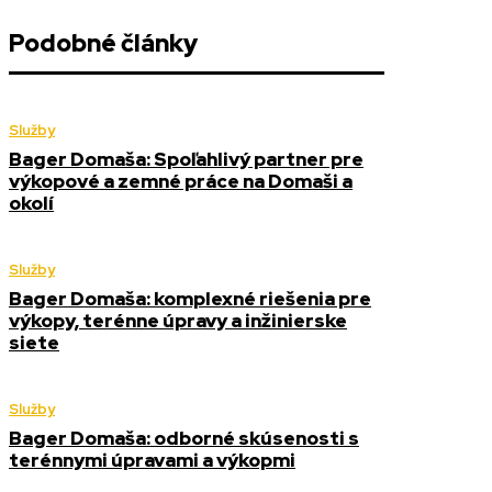
Podobné články
Služby
Bager Domaša: Spoľahlivý partner pre
výkopové a zemné práce na Domaši a
okolí
Služby
Bager Domaša: komplexné riešenia pre
výkopy, terénne úpravy a inžinierske
siete
Služby
Bager Domaša: odborné skúsenosti s
terénnymi úpravami a výkopmi