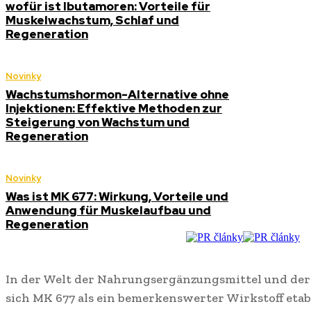
wofür ist Ibutamoren: Vorteile für
Muskelwachstum, Schlaf und
Regeneration
Novinky
Wachstumshormon-Alternative ohne
Injektionen: Effektive Methoden zur
Steigerung von Wachstum und
Regeneration
Novinky
Was ist MK 677: Wirkung, Vorteile und
Anwendung für Muskelaufbau und
Regeneration
In der Welt der Nahrungsergänzungsmittel und der
sich MK 677 als ein bemerkenswerter Wirkstoff etabl