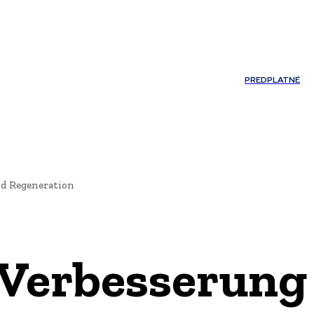
Môj účet
PREDPLATNÉ
ĽNOSTI
JAZYK
nd Regeneration
 Verbesserung