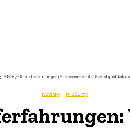
AI
PRODUKTY
JEDLO
BUSINESS
SLUŽBY
NEHNUTE
y
MK 677 Schlaferfahrungen: Verbesserung der Schlafqualität u
Novinky
Produkty
ferfahrungen: