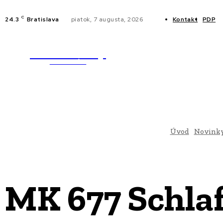
C
24.3
Bratislava
piatok, 7 augusta, 2026
Kontakt
PDP
WebMailShop
NOVINKY
MAGAZÍN
Úvod
Novink
MK 677 Schla