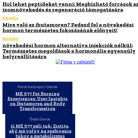
Hol lehet peptideket venni: Megbízható források a
izomnövekedés és regeneráció támogatására
Novinky
Mire való az ibutamoren? Fedezd fel a növekedési
hormon természetes fokozásának előnyeit!
Novinky
növekedési hormon alternatíva injekciók nélkül:
Természetes megoldások a hormonális egyensúly
helyreállítására
Predchádzajúci článok
MK 677 Fat Burning
Experiences: User Insights
on Ibutamoren and Body
Transformation
Ďalší článok
či MK 677 páli tuk: Zistite,
aký má vplyv na spaľovanie
tukov a metabolizmus