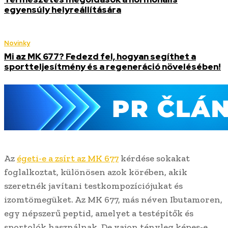
egyensúly helyreállítására
Novinky
Mi az MK 677? Fedezd fel, hogyan segíthet a
sportteljesítmény és a regeneráció növelésében!
Az
égeti-e a zsírt az MK 677
kérdése sokakat
foglalkoztat, különösen azok körében, akik
szeretnék javítani testkompozíciójukat és
izomtömegüket. Az MK 677, más néven Ibutamoren,
egy népszerű peptid, amelyet a testépítők és
sportolók használnak. De vajon tényleg képes-e