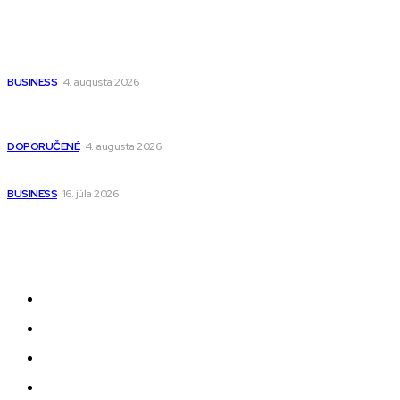
Populárne
Ako vybrať autosedačku Nuna? Kompletný sprievodca od
narodenia až do 12 rokov
BUSINESS
4. augusta 2026
Detské pončá na kúpanie a pláž – jemné a priedušné pončá
pre deti s kapucňou
DOPORUČENÉ
4. augusta 2026
Kedy má zmysel outsourcovať nábor zamestnancov
BUSINESS
16. júla 2026
Odkazy
Novinky
AI
Produkty
Jedlo