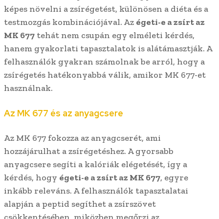
képes növelni a zsírégetést, különösen a diéta és a
testmozgás kombinációjával. Az
égeti-e a zsírt az
MK 677
tehát nem csupán egy elméleti kérdés,
hanem gyakorlati tapasztalatok is alátámasztják. A
felhasználók gyakran számolnak be arról, hogy a
zsírégetés hatékonyabbá válik, amikor MK 677-et
használnak.
Az MK 677 és az anyagcsere
Az MK 677 fokozza az anyagcserét, ami
hozzájárulhat a zsírégetéshez. A gyorsabb
anyagcsere segíti a kalóriák elégetését, így a
kérdés, hogy
égeti-e a zsírt az MK 677
, egyre
inkább releváns. A felhasználók tapasztalatai
alapján a peptid segíthet a zsírszövet
csökkentésében, miközben megőrzi az