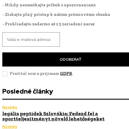
- Nikdy nezmeškajte príbeh s upozorneniami
- Získajte plný prístup k nášmu prémiovému obsahu
- Prehliadajte zadarmo až z 5 zariadení naraz
ODOBERAŤ
Prečítal som a prijímam
GDPR
.
Posledné články
Novinky
legális peptidek Szlovákia: Fedezd fel a
sportteljesítményt növelő lehetőségeket
Novinky