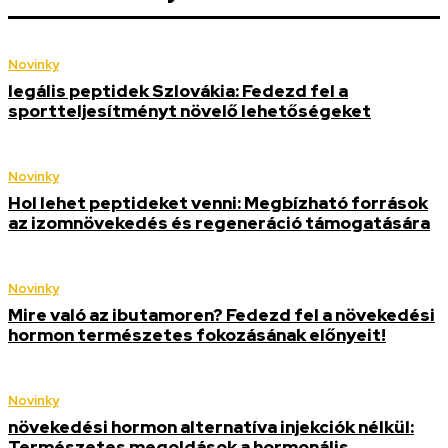
Novinky
legális peptidek Szlovákia: Fedezd fel a
sportteljesítményt növelő lehetőségeket
Novinky
Hol lehet peptideket venni: Megbízható források
az izomnövekedés és regeneráció támogatására
Novinky
Mire való az ibutamoren? Fedezd fel a növekedési
hormon természetes fokozásának előnyeit!
Novinky
növekedési hormon alternatíva injekciók nélkül:
Természetes megoldások a hormonális