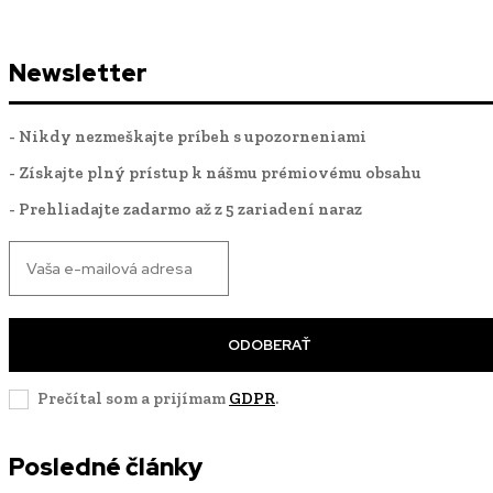
Newsletter
- Nikdy nezmeškajte príbeh s upozorneniami
- Získajte plný prístup k nášmu prémiovému obsahu
- Prehliadajte zadarmo až z 5 zariadení naraz
ODOBERAŤ
Prečítal som a prijímam
GDPR
.
Posledné články