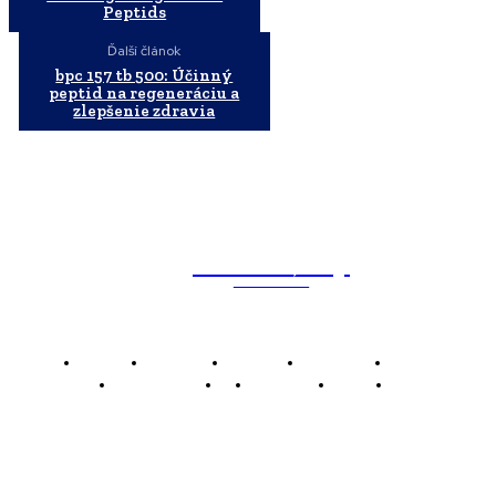
Peptids
Ďalší článok
bpc 157 tb 500: Účinný
peptid na regeneráciu a
zlepšenie zdravia
WebMailShop
MAGAZÍN
Domov
Business
Financie
Marketing
Politika
Technológie
AI
Produkty
Jedlo
Káva
WMS