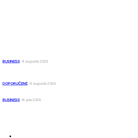
Fitness MEDIUM
Wisdom-All-The-Best
Populárne
Ako vybrať autosedačku Nuna? Kompletný sprievodca od
narodenia až do 12 rokov
BUSINESS
4. augusta 2026
Detské pončá na kúpanie a pláž – jemné a priedušné pončá
pre deti s kapucňou
DOPORUČENÉ
4. augusta 2026
Kedy má zmysel outsourcovať nábor zamestnancov
BUSINESS
16. júla 2026
Odkazy
Novinky