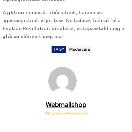
A
ghk cu
nemcsak a bőrödnek, hanem az
egészségednek is jót tesz. Ne habozz, fedezd fel a
Peptide Revolution kínálatát, és tapasztald meg a
ghk cu
előnyeit még ma!
TAGY
Maďarčina
Webmailshop
https://www.webmailshop.eu