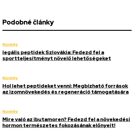
Podobné články
Novinky
legális peptidek Szlovákia: Fedezd fel a
sportteljesítményt növelő lehetőségeket
Novinky
Hol lehet peptideket venni: Megbízható források
az izomnövekedés és regeneráció támogatására
Novinky
Mire való az ibutamoren? Fedezd fel a növekedési
hormon természetes fokozásának előnyeit!