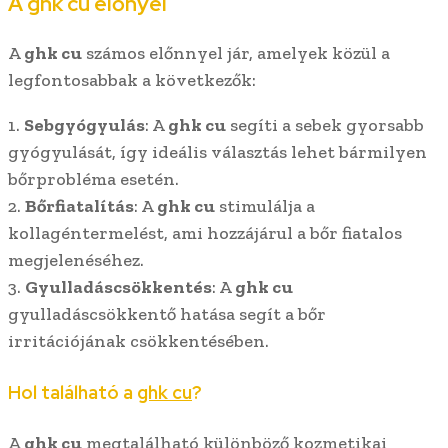
A
ghk cu
előnyei
A
ghk cu
számos előnnyel jár, amelyek közül a
legfontosabbak a következők:
1.
Sebgyógyulás
: A
ghk cu
segíti a sebek gyorsabb
gyógyulását, így ideális választás lehet bármilyen
bőrprobléma esetén.
2.
Bőrfiatalítás
: A
ghk cu
stimulálja a
kollagéntermelést, ami hozzájárul a bőr fiatalos
megjelenéséhez.
3.
Gyulladáscsökkentés
: A
ghk cu
gyulladáscsökkentő hatása segít a bőr
irritációjának csökkentésében.
Hol található a
ghk cu
?
A
ghk cu
megtalálható különböző kozmetikai