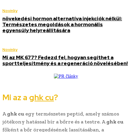
Novinky
növekedési hormon alternatíva injekciók nélkül:
Természetes megoldások a hormonális
egyensúly helyreállítására
Novinky
Mi az MK 677? Fedezd fel, hogyan segíthet a
sportteljesítmény és a regeneráció növelésében!
Mi az a
ghk cu
?
A
ghk cu
egy természetes peptid, amely számos
jótékony hatással bír a bőrre és a testre. A
ghk cu
főként a bőr öregedésének lassításában, a