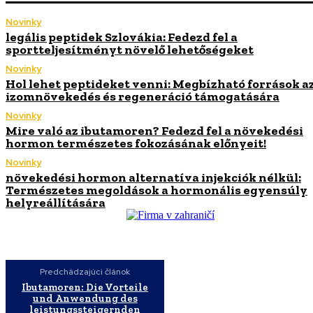
Novinky
legális peptidek Szlovákia: Fedezd fel a
sportteljesítményt növelő lehetőségeket
Novinky
Hol lehet peptideket venni: Megbízható források a
izomnövekedés és regeneráció támogatására
Novinky
Mire való az ibutamoren? Fedezd fel a növekedési
hormon természetes fokozásának előnyeit!
Novinky
növekedési hormon alternatíva injekciók nélkül:
Természetes megoldások a hormonális egyensúly
helyreállítására
Predchádzajúci článok
Ibutamoren: Die Vorteile
und Anwendung des
leistungssteigernden