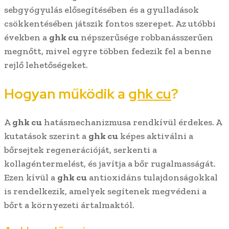
sebgyógyulás elősegítésében és a gyulladások
csökkentésében játszik fontos szerepet. Az utóbbi
években a
ghk cu
népszerűsége robbanásszerűen
megnőtt, mivel egyre többen fedezik fel a benne
rejlő lehetőségeket.
Hogyan működik a
ghk cu
?
A
ghk cu
hatásmechanizmusa rendkívül érdekes. A
kutatások szerint a
ghk cu
képes aktiválni a
bőrsejtek regenerációját, serkenti a
kollagéntermelést, és javítja a bőr rugalmasságát.
Ezen kívül a
ghk cu
antioxidáns tulajdonságokkal
is rendelkezik, amelyek segítenek megvédeni a
bőrt a környezeti ártalmaktól.