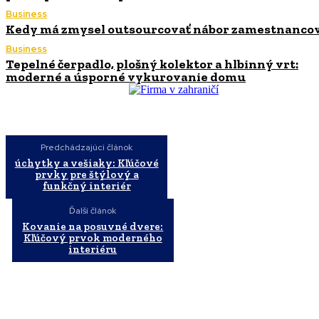
Business
Kedy má zmysel outsourcovať nábor zamestnanco
Business
Tepelné čerpadlo, plošný kolektor a hlbinný vrt:
moderné a úsporné vykurovanie domu
Predchádzajúci článok
úchytky a vešiaky: Kľúčové
prvky pre štýlový a
funkčný interiér
Ďalší článok
Kovanie na posuvné dvere:
Kľúčový prvok moderného
interiéru