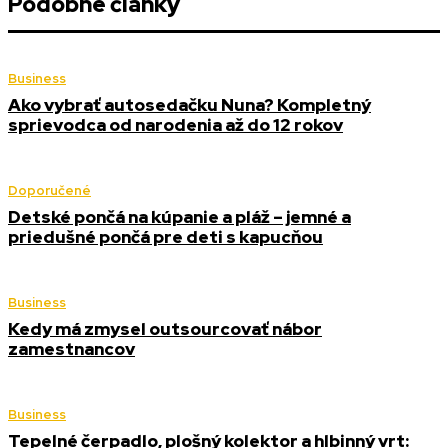
Podobné články
Business
Ako vybrať autosedačku Nuna? Kompletný
sprievodca od narodenia až do 12 rokov
Doporučené
Detské pončá na kúpanie a pláž – jemné a
priedušné pončá pre deti s kapucňou
Business
Kedy má zmysel outsourcovať nábor
zamestnancov
Business
Tepelné čerpadlo, plošný kolektor a hlbinný vrt: