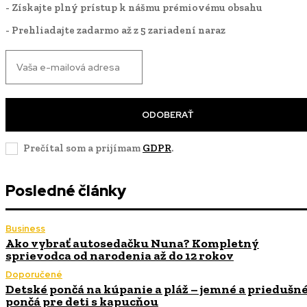
- Získajte plný prístup k nášmu prémiovému obsahu
- Prehliadajte zadarmo až z 5 zariadení naraz
ODOBERAŤ
Prečítal som a prijímam
GDPR
.
Posledné články
Business
Ako vybrať autosedačku Nuna? Kompletný
sprievodca od narodenia až do 12 rokov
Doporučené
Detské pončá na kúpanie a pláž – jemné a priedušn
pončá pre deti s kapucňou