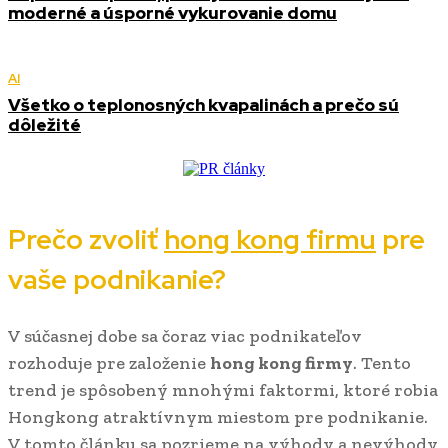
moderné a úsporné vykurovanie domu
AI
Všetko o teplonosných kvapalinách a prečo sú
dôležité
Prečo zvoliť
hong kong firmu
pre
vaše podnikanie?
V súčasnej dobe sa čoraz viac podnikateľov
rozhoduje pre založenie
hong kong firmy
. Tento
trend je spôsobený mnohými faktormi, ktoré robia
Hongkong atraktívnym miestom pre podnikanie.
V tomto článku sa pozrieme na výhody a nevýhody