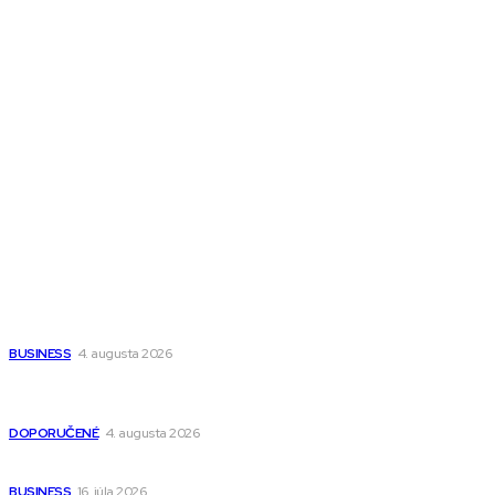
Melds CZ
Town Talk
Magazín AI
All The Best
Magazín PRO
Fitness MEDIUM
Wisdom-All-The-Best
Populárne
Ako vybrať autosedačku Nuna? Kompletný sprievodca od
narodenia až do 12 rokov
BUSINESS
4. augusta 2026
Detské pončá na kúpanie a pláž – jemné a priedušné pončá
pre deti s kapucňou
DOPORUČENÉ
4. augusta 2026
Kedy má zmysel outsourcovať nábor zamestnancov
BUSINESS
16. júla 2026