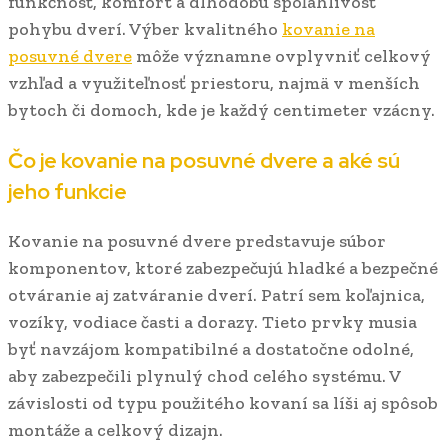
funkčnosť, komfort a dlhodobú spoľahlivosť
pohybu dverí. Výber kvalitného
kovanie na
posuvné dvere
môže významne ovplyvniť celkový
vzhľad a využiteľnosť priestoru, najmä v menších
bytoch či domoch, kde je každý centimeter vzácny.
Čo je kovanie na posuvné dvere a aké sú
jeho funkcie
Kovanie na posuvné dvere predstavuje súbor
komponentov, ktoré zabezpečujú hladké a bezpečné
otváranie aj zatváranie dverí. Patrí sem koľajnica,
vozíky, vodiace časti a dorazy. Tieto prvky musia
byť navzájom kompatibilné a dostatočne odolné,
aby zabezpečili plynulý chod celého systému. V
závislosti od typu použitého kovaní sa líši aj spôsob
montáže a celkový dizajn.