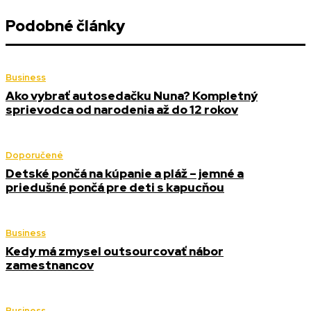
Podobné články
Business
Ako vybrať autosedačku Nuna? Kompletný
sprievodca od narodenia až do 12 rokov
Doporučené
Detské pončá na kúpanie a pláž – jemné a
priedušné pončá pre deti s kapucňou
Business
Kedy má zmysel outsourcovať nábor
zamestnancov
Business