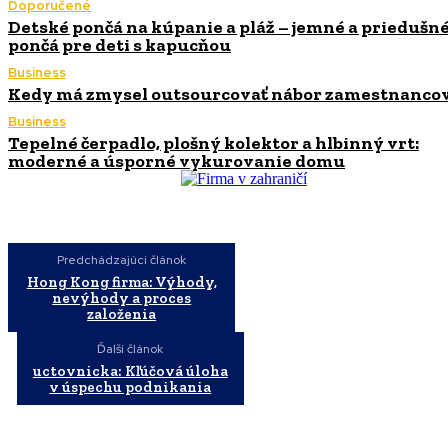
Doporučené
Detské pončá na kúpanie a pláž – jemné a priedušn
pončá pre deti s kapucňou
Business
Kedy má zmysel outsourcovať nábor zamestnanco
Business
Tepelné čerpadlo, plošný kolektor a hlbinný vrt:
moderné a úsporné vykurovanie domu
Predchádzajúci článok
Hong Kong firma: Výhody,
nevýhody a proces
založenia
Ďalší článok
uctovnicka: Kľúčová úloha
v úspechu podnikania