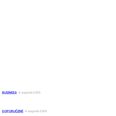
Melds SK
Melds CZ
Town Talk
Magazín AI
All The Best
Magazín PRO
Fitness MEDIUM
Wisdom-All-The-Best
Populárne
Ako vybrať autosedačku Nuna? Kompletný sprievodca od
narodenia až do 12 rokov
BUSINESS
4. augusta 2026
Detské pončá na kúpanie a pláž – jemné a priedušné pončá
pre deti s kapucňou
DOPORUČENÉ
4. augusta 2026