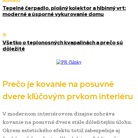
Tepelné čerpadlo, plošný kolektor a hlbinný vrt:
moderné a úsporné vykurovanie domu
AI
Všetko o teplonosných kvapalinách a prečo sú
dôležité
Prečo je kovanie na posuvné
dvere kľúčovým prvkom interiéru
V modernom interiérovom dizajne zohráva
kovanie na posuvné dvere stále dôležitejšiu úlohu.
Okrem estetického efektu totiž zabezpečuje aj