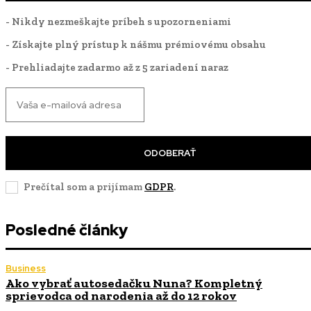
- Nikdy nezmeškajte príbeh s upozorneniami
- Získajte plný prístup k nášmu prémiovému obsahu
- Prehliadajte zadarmo až z 5 zariadení naraz
ODOBERAŤ
Prečítal som a prijímam
GDPR
.
Posledné články
Business
Ako vybrať autosedačku Nuna? Kompletný
sprievodca od narodenia až do 12 rokov