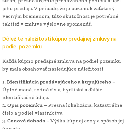
strán, presné určenie predávaného podielu a účel
jeho predaja. V prípade, že je pozemok zaťažený
vecným bremenom, túto skutočnosť je potrebné
taktiež v zmluve výslovne spomenúť.
Dôležité náležitosti kúpno predajnej zmluvy na
podiel pozemku
Každá kúpno predajná zmluva na podiel pozemku
by mala obsahovať nasledujúce náležitosti:
1.
Identifikácia predávajúceho a kupujúceho
–
Úplné mená, rodné čísla, bydliská a ďalšie
identifikačné údaje.
2.
Opis pozemku
– Presná lokalizácia, katastrálne
číslo a podiel vlastníctva.
3.
Cenová dohoda
– Výška kúpnej ceny a spôsob jej
úhrady.