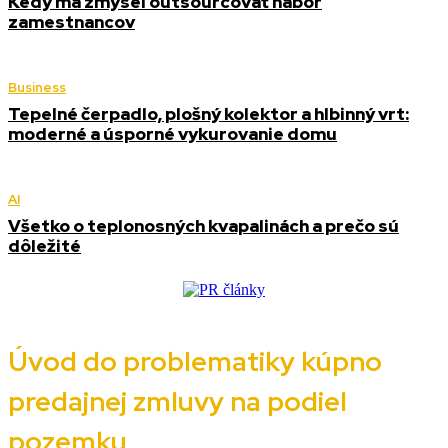
Kedy má zmysel outsourcovať nábor
zamestnancov
Business
Tepelné čerpadlo, plošný kolektor a hlbinný vrt:
moderné a úsporné vykurovanie domu
AI
Všetko o teplonosných kvapalinách a prečo sú
dôležité
Úvod do problematiky kúpno
predajnej zmluvy na podiel
pozemku