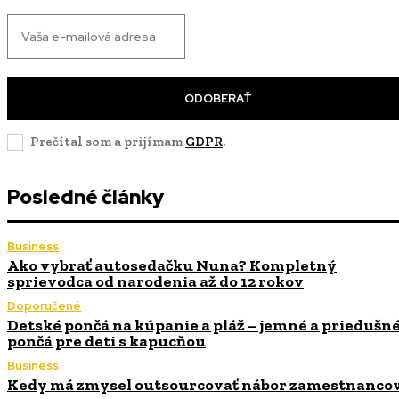
ODOBERAŤ
Prečítal som a prijímam
GDPR
.
Posledné články
Business
Ako vybrať autosedačku Nuna? Kompletný
sprievodca od narodenia až do 12 rokov
Doporučené
Detské pončá na kúpanie a pláž – jemné a priedušn
pončá pre deti s kapucňou
Business
Kedy má zmysel outsourcovať nábor zamestnanco