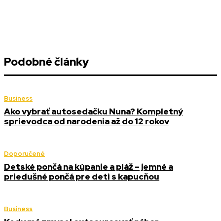
Podobné články
Business
Ako vybrať autosedačku Nuna? Kompletný
sprievodca od narodenia až do 12 rokov
Doporučené
Detské pončá na kúpanie a pláž – jemné a
priedušné pončá pre deti s kapucňou
Business