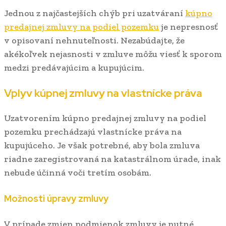
Jednou z najčastejších chýb pri uzatváraní
kúpno
predajnej zmluvy na podiel pozemku
je nepresnosť
v opisovaní nehnuteľnosti. Nezabúdajte, že
akékoľvek nejasnosti v zmluve môžu viesť k sporom
medzi predávajúcim a kupujúcim.
Vplyv kúpnej zmluvy na vlastnícke práva
Uzatvorením kúpno predajnej zmluvy na podiel
pozemku prechádzajú vlastnícke práva na
kupujúceho. Je však potrebné, aby bola zmluva
riadne zaregistrovaná na katastrálnom úrade, inak
nebude účinná voči tretím osobám.
Možnosti úpravy zmluvy
V prípade zmien podmienok zmluvy je nutné