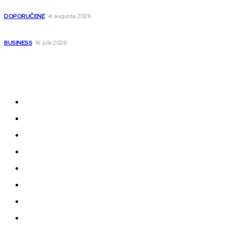
pre deti s kapucňou
DOPORUČENÉ
4. augusta 2026
Kedy má zmysel outsourcovať nábor zamestnancov
BUSINESS
16. júla 2026
Odkazy
Novinky
AI
Produkty
Jedlo
Business
Služby
Nehnuteľnosti
Jazyk