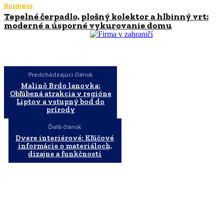
Business
Tepelné čerpadlo, plošný kolektor a hlbinný vrt:
moderné a úsporné vykurovanie domu
Predchádzajúci článok
Malinô Brdo lanovka:
Obľúbená atrakcia v regióne
Liptov a vstupný bod do
prírody
Ďalší článok
Dvere interiérové: Kľúčové
informácie o materiáloch,
dizajne a funkčnosti