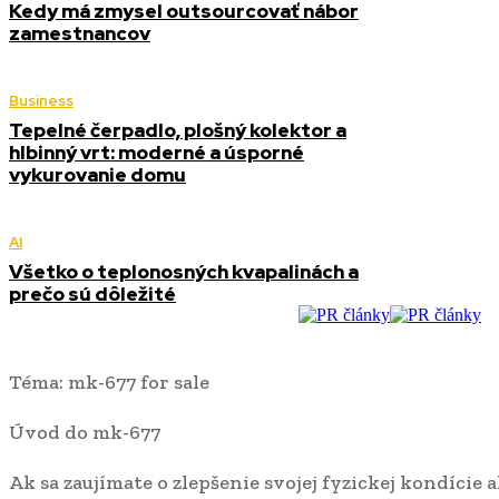
Kedy má zmysel outsourcovať nábor
zamestnancov
Business
Tepelné čerpadlo, plošný kolektor a
hlbinný vrt: moderné a úsporné
vykurovanie domu
AI
Všetko o teplonosných kvapalinách a
prečo sú dôležité
Téma: mk-677 for sale
Úvod do mk-677
Ak sa zaujímate o zlepšenie svojej fyzickej kondície 