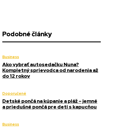
Podobné články
Business
Ako vybrať autosedačku Nuna?
Kompletný sprievodca od narodenia až
do 12 rokov
Doporučené
Detské pončá na kúpanie a pláž – jemné
a priedušné pončá pre deti s kapucňou
Business