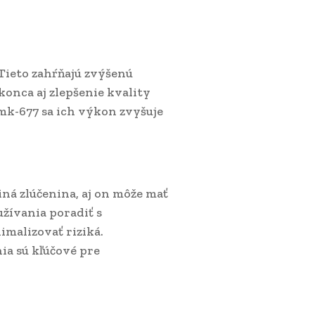
Tieto zahŕňajú zvýšenú
konca aj zlepšenie kvality
mk-677 sa ich výkon zvyšuje
iná zlúčenina, aj on môže mať
užívania poradiť s
malizovať riziká.
ia sú kľúčové pre