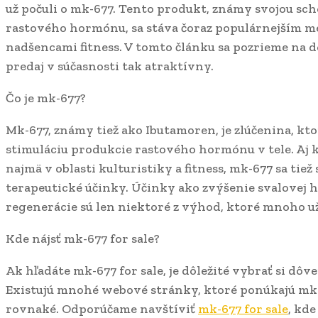
už počuli o mk-677. Tento produkt, známy svojou sc
rastového hormónu, sa stáva čoraz populárnejším m
nadšencami fitness. V tomto článku sa pozrieme na d
predaj v súčasnosti tak atraktívny.
Čo je mk-677?
Mk-677, známy tiež ako Ibutamoren, je zlúčenina, kt
stimuláciu produkcie rastového hormónu v tele. Aj ke
najmä v oblasti kulturistiky a fitness, mk-677 sa tie
terapeutické účinky. Účinky ako zvýšenie svalovej 
regenerácie sú len niektoré z výhod, ktoré mnoho už
Kde nájsť mk-677 for sale?
Ak hľadáte mk-677 for sale, je dôležité vybrať si dô
Existujú mnohé webové stránky, ktoré ponúkajú mk-6
rovnaké. Odporúčame navštíviť
mk-677 for sale
, kd