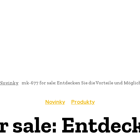
AI
PRODUKTY
JEDLO
BUSINESS
SLUŽBY
NEHNUTEĽ
Novinky
mk-677 for sale: Entdecken Sie die Vorteile und Mögli
Novinky
Produkty
r sale: Entdeck