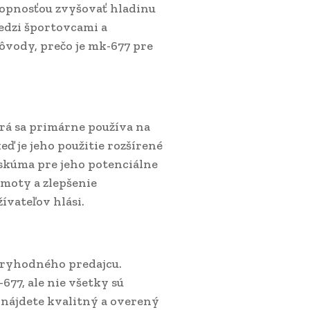
hopnosťou zvyšovať hladinu
edzi športovcami a
ôvody, prečo je mk-677 pre
orá sa primárne používa na
ď je jeho použitie rozšírené
ž skúma pre jeho potenciálne
hmoty a zlepšenie
ívateľov hlási.
veryhodného predajcu.
77, ale nie všetky sú
e nájdete kvalitný a overený