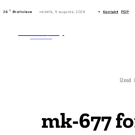
C
26
Bratislava
nedeľa, 9 augusta, 2026
Kontakt
PDP
WebMailShop
NOVINKY
MAGAZÍN
Úvod
mk-677 fo