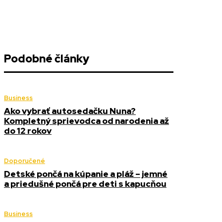
Podobné články
Business
Ako vybrať autosedačku Nuna?
Kompletný sprievodca od narodenia až
do 12 rokov
Doporučené
Detské pončá na kúpanie a pláž – jemné
a priedušné pončá pre deti s kapucňou
Business