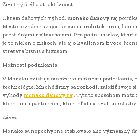
Životný štýl a atraktívnosť
Okrem daňových výhod,
monako danovy raj
ponúka 
Mesto je známe svojou krásnou architektúrou, luxu
prestížnymi reštauráciami. Pre podnikateľov, ktorí
je to nielen o ziskoch, ale aj o kvalitnom živote. Mo
stretáva biznis s luxusom.
Možnosti podnikania
V Monaku existuje množstvo možností podnikania, o
technológie. Mnohé firmy sa rozhodli založiť svoje sí
výhody
monako danovy raj
. Týmto spôsobom môžu 
klientom a partnerom, ktorí hľadajú kvalitné služby
Záver
Monako sa nepochybne etablovalo ako významný
da