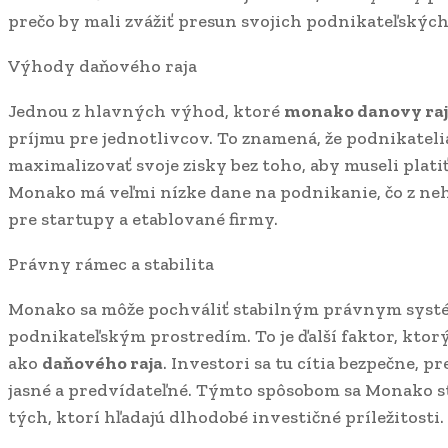
prečo by mali zvážiť presun svojich podnikateľských
Výhody daňového raja
Jednou z hlavných výhod, ktoré
monako danovy raj
príjmu pre jednotlivcov. To znamená, že podnikateli
maximalizovať svoje zisky bez toho, aby museli plat
Monako má veľmi nízke dane na podnikanie, čo z neh
pre startupy a etablované firmy.
Právny rámec a stabilita
Monako sa môže pochváliť stabilným právnym sys
podnikateľským prostredím. To je ďalší faktor, ktorý
ako
daňového raja
. Investori sa tu cítia bezpečne, 
jasné a predvídateľné. Týmto spôsobom sa Monako 
tých, ktorí hľadajú dlhodobé investičné príležitosti.