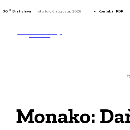
C
30
Bratislava
štvrtok, 6 augusta, 2026
Kontakt
PDP
WebMailShop
NOVINKY
MAGAZÍN
Ú
Monako: Daň