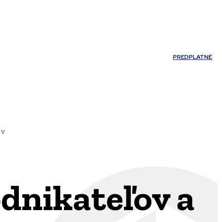
Môj účet
PREDPLATNÉ
NOSTI
JAZYK
ov
dnikateľov a