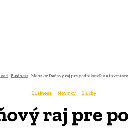
AI
PRODUKTY
JEDLO
BUSINESS
SLUŽBY
NEHNUTEĽ
vod
Business
Monako: Daňový raj pre podnikateľov a investor
Business
Novinky
Služby
ový raj pre po