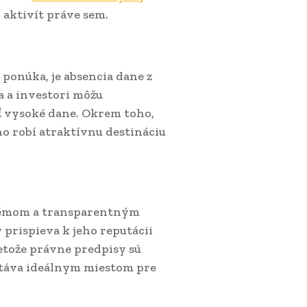
 aktivít práve sem.
ponúka, je absencia dane z
a a investori môžu
iť vysoké dane. Okrem toho,
o robí atraktívnu destináciu
témom a transparentným
 prispieva k jeho reputácii
pretože právne predpisy sú
stáva ideálnym miestom pre