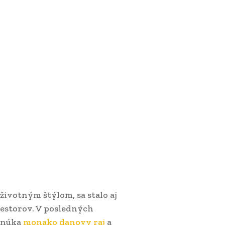
ivotným štýlom, sa stalo aj
estorov. V posledných
ponúka
monako danovy raj
a