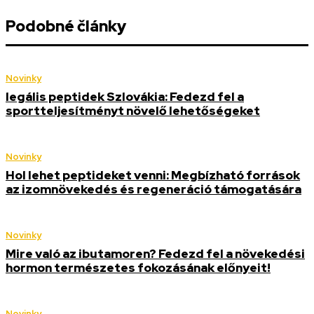
Podobné články
Novinky
legális peptidek Szlovákia: Fedezd fel a
sportteljesítményt növelő lehetőségeket
Novinky
Hol lehet peptideket venni: Megbízható források
az izomnövekedés és regeneráció támogatására
Novinky
Mire való az ibutamoren? Fedezd fel a növekedési
hormon természetes fokozásának előnyeit!
Novinky