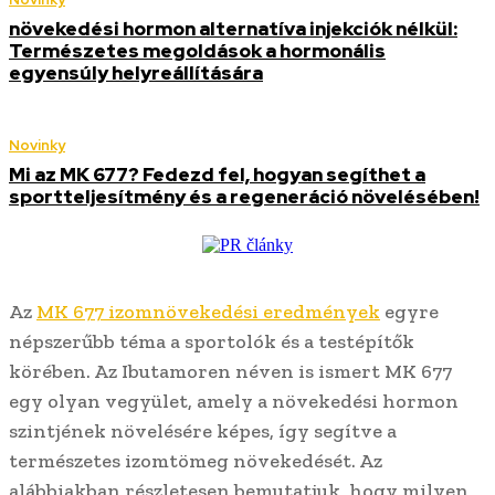
növekedési hormon alternatíva injekciók nélkül:
Természetes megoldások a hormonális
egyensúly helyreállítására
Novinky
Mi az MK 677? Fedezd fel, hogyan segíthet a
sportteljesítmény és a regeneráció növelésében!
Az
MK 677 izomnövekedési eredmények
egyre
népszerűbb téma a sportolók és a testépítők
körében. Az Ibutamoren néven is ismert MK 677
egy olyan vegyület, amely a növekedési hormon
szintjének növelésére képes, így segítve a
természetes izomtömeg növekedését. Az
alábbiakban részletesen bemutatjuk, hogy milyen