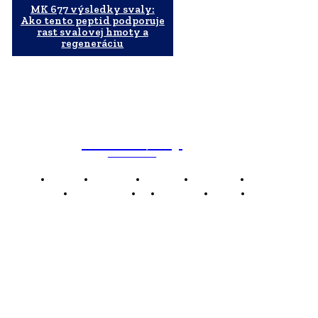
MK 677 výsledky svaly:
Ako tento peptid podporuje
rast svalovej hmoty a
regeneráciu
WebMailShop
MAGAZÍN
Domov
Business
Financie
Marketing
Politika
Technológie
AI
Produkty
Jedlo
Káva
WMS
WebMailShop je moderní technologický magazín,
který vám přináší nejnovější novinky, trendy a analýzy
z oblasti technologií, inovací a digitálního života.