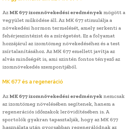
Az
MK 677 izomnövekedési eredmények
mögött a
vegyület működése áll. Az MK 677 stimulálja a
növekedési hormon termelését, amely serkenti a
fehérjeszintézist és a zsírégetést. Ez a folyamat
hozzájárul az izomtömeg növekedéséhez és a test
zsírtalanításához. Az MK 677 emellett javítja az
alvás minőségét is, ami szintén fontos tényező az
izomnövekedés szempontjából.
MK 677 és a regeneráció
Az
MK 677 izomnövekedési eredmények
nemcsak
az izomtömeg növelésében segítenek, hanem a
regenerációs időszakok lerövidítésében is. A
sportolók gyakran tapasztalják, hogy az MK 677
használata után gyorsabban regenerálódnak az