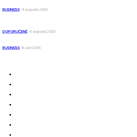
narodenia až do 12 rokov
BUSINESS
4. augusta 2026
Detské pončá na kúpanie a pláž – jemné a priedušné pončá
pre deti s kapucňou
DOPORUČENÉ
4. augusta 2026
Kedy má zmysel outsourcovať nábor zamestnancov
BUSINESS
16. júla 2026
Odkazy
Novinky
AI
Produkty
Jedlo
Business
Služby
Nehnuteľnosti