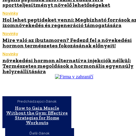
sportteljesítményt növelő lehetőségeket
Novinky
Hol lehet peptideket venni: Megbízható források a
izomnövekedés és regeneráció támogatására
Novinky
Mire való az ibutamoren? Fedezd fel a növekedési
hormon természetes fokozásának előnyeit!
Novinky
növekedési hormon alternatíva injekciók nélkül:
Természetes megoldások a hormonális egyensúly
helyreállítására
Predchádzajúci článok
How to Gain Muscle
Without the Gym: Effective
Strategies for Home
Workouts
Ďalší článok