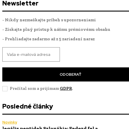
Newsletter
- Nikdy nezmeškajte príbeh s upozorneniami
- Získajte plný prístup k nášmu prémiovému obsahu
- Prehliadajte zadarmo až z 5 zariadení naraz
ODOBERAŤ
Prečítal som a prijímam
GDPR
.
Posledné články
Novinky
legális peptidek Szlovákia: Fedezd fel a