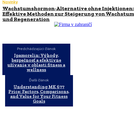
Novinky
Wachstumshormon-Alternative ohne Injektionen:
Effektive Methoden zur Steigerung von Wachstu
und Regeneration
Predchádzajúci článok
Ipamorelin: Výhody,
bezpečnosť a efektívne
užívanie v oblasti fitness a
wellness
Ďalší článok
Understanding MK 677
Price: Factors, Comparisons,
and Value for Your Fitness
Goals