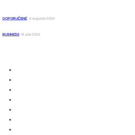
Detské pončá na kúpanie a pláž – jemné a priedušné pončá
pre deti s kapucňou
DOPORUČENÉ
4. augusta 2026
Kedy má zmysel outsourcovať nábor zamestnancov
BUSINESS
16. júla 2026
Odkazy
Novinky
AI
Produkty
Jedlo
Business
Služby
Nehnuteľnosti