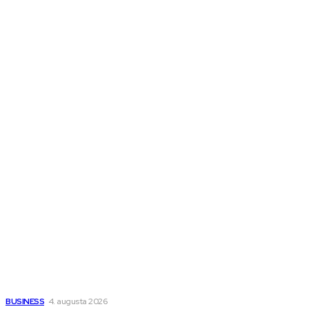
Ďalšie magazíny
Melds SK
Melds CZ
Town Talk
Magazín AI
All The Best
Magazín PRO
Fitness MEDIUM
Wisdom-All-The-Best
Populárne
Ako vybrať autosedačku Nuna? Kompletný sprievodca od
narodenia až do 12 rokov
BUSINESS
4. augusta 2026