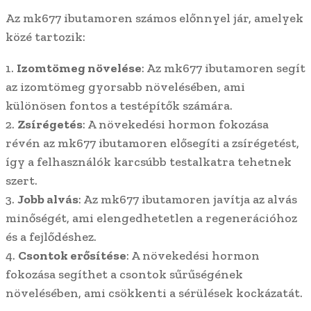
Az mk677 ibutamoren számos előnnyel jár, amelyek
közé tartozik:
1.
Izomtömeg növelése
: Az mk677 ibutamoren segít
az izomtömeg gyorsabb növelésében, ami
különösen fontos a testépítők számára.
2.
Zsírégetés
: A növekedési hormon fokozása
révén az mk677 ibutamoren elősegíti a zsírégetést,
így a felhasználók karcsúbb testalkatra tehetnek
szert.
3.
Jobb alvás
: Az mk677 ibutamoren javítja az alvás
minőségét, ami elengedhetetlen a regenerációhoz
és a fejlődéshez.
4.
Csontok erősítése
: A növekedési hormon
fokozása segíthet a csontok sűrűségének
növelésében, ami csökkenti a sérülések kockázatát.