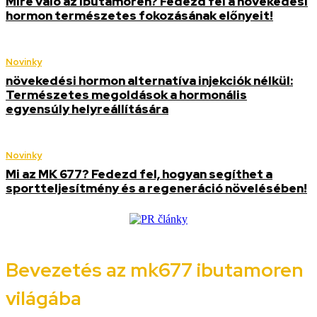
Mire való az ibutamoren? Fedezd fel a növekedési
hormon természetes fokozásának előnyeit!
Novinky
növekedési hormon alternatíva injekciók nélkül:
Természetes megoldások a hormonális
egyensúly helyreállítására
Novinky
Mi az MK 677? Fedezd fel, hogyan segíthet a
sportteljesítmény és a regeneráció növelésében!
Bevezetés az mk677 ibutamoren
világába