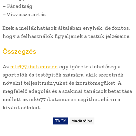
– Fáradtság
– Vízvisszatartás
Ezek a mellékhatások általában enyhék, de fontos,
hogy a felhasználók figyeljenek a testük jelzéseire.
Összegzés
Az
mk677 ibutamoren
egy ígéretes lehetőség a
sportolók és testépítők számára, akik szeretnék
növelni teljesítményüket és izomtömegüket. A
megfelelő adagolás és a szakmai tanácsok betartása
mellett az mk677 ibutamoren segíthet elérni a
kívánt célokat.
TAGY
Maďarčina