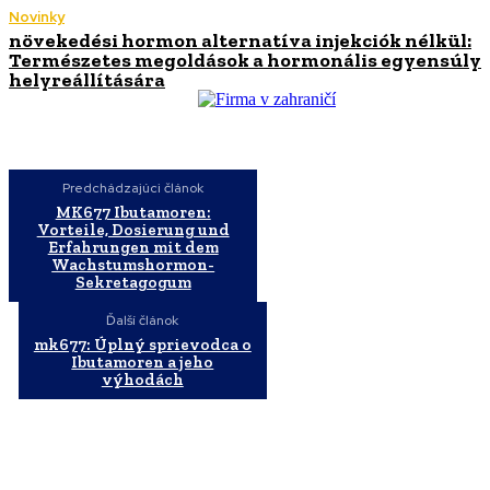
Novinky
növekedési hormon alternatíva injekciók nélkül:
Természetes megoldások a hormonális egyensúly
helyreállítására
Predchádzajúci článok
MK677 Ibutamoren:
Vorteile, Dosierung und
Erfahrungen mit dem
Wachstumshormon-
Sekretagogum
Ďalší článok
mk677: Úplný sprievodca o
Ibutamoren a jeho
výhodách