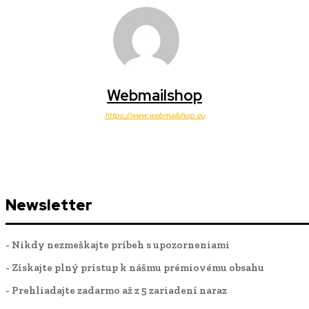
Webmailshop
https://www.webmailshop.eu
Newsletter
- Nikdy nezmeškajte príbeh s upozorneniami
- Získajte plný prístup k nášmu prémiovému obsahu
- Prehliadajte zadarmo až z 5 zariadení naraz