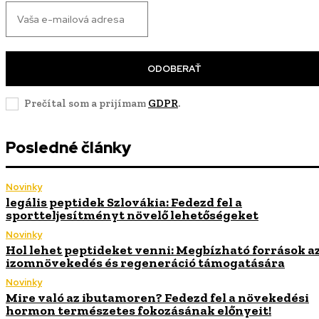
ODOBERAŤ
Prečítal som a prijímam
GDPR
.
Posledné články
Novinky
legális peptidek Szlovákia: Fedezd fel a
sportteljesítményt növelő lehetőségeket
Novinky
Hol lehet peptideket venni: Megbízható források a
izomnövekedés és regeneráció támogatására
Novinky
Mire való az ibutamoren? Fedezd fel a növekedési
hormon természetes fokozásának előnyeit!