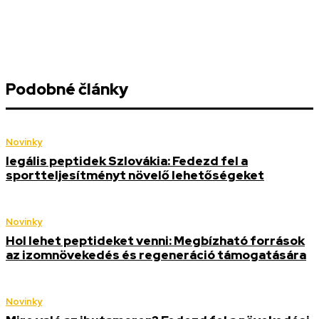
Podobné články
Novinky
legális peptidek Szlovákia: Fedezd fel a
sportteljesítményt növelő lehetőségeket
Novinky
Hol lehet peptideket venni: Megbízható források
az izomnövekedés és regeneráció támogatására
Novinky