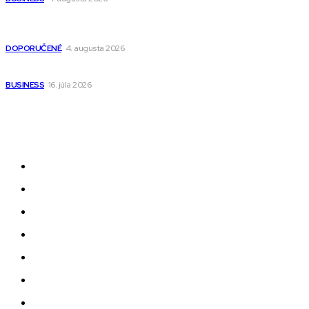
Detské pončá na kúpanie a pláž – jemné a priedušné pončá
pre deti s kapucňou
DOPORUČENÉ
4. augusta 2026
Kedy má zmysel outsourcovať nábor zamestnancov
BUSINESS
16. júla 2026
Odkazy
Novinky
AI
Produkty
Jedlo
Business
Služby
Nehnuteľnosti