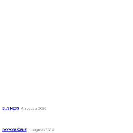
Melds SK
Melds CZ
Town Talk
Magazín AI
All The Best
Magazín PRO
Fitness MEDIUM
Wisdom-All-The-Best
Populárne
Ako vybrať autosedačku Nuna? Kompletný sprievodca od
narodenia až do 12 rokov
BUSINESS
4. augusta 2026
Detské pončá na kúpanie a pláž – jemné a priedušné pončá
pre deti s kapucňou
DOPORUČENÉ
4. augusta 2026