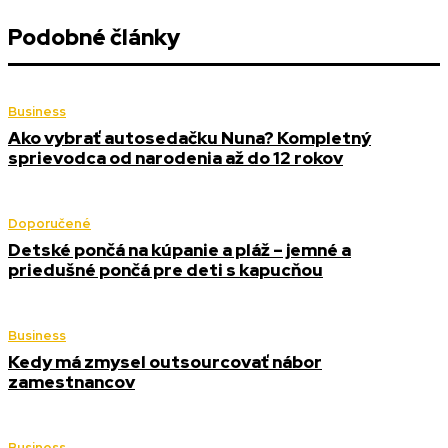
Podobné články
Business
Ako vybrať autosedačku Nuna? Kompletný
sprievodca od narodenia až do 12 rokov
Doporučené
Detské pončá na kúpanie a pláž – jemné a
priedušné pončá pre deti s kapucňou
Business
Kedy má zmysel outsourcovať nábor
zamestnancov
Business