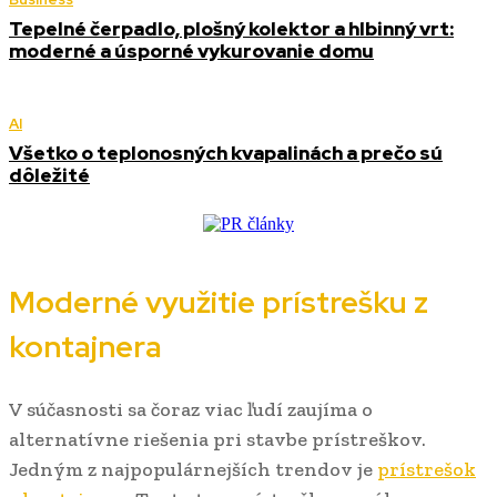
Tepelné čerpadlo, plošný kolektor a hlbinný vrt:
moderné a úsporné vykurovanie domu
AI
Všetko o teplonosných kvapalinách a prečo sú
dôležité
Moderné využitie prístrešku z
kontajnera
V súčasnosti sa čoraz viac ľudí zaujíma o
alternatívne riešenia pri stavbe prístreškov.
Jedným z najpopulárnejších trendov je
prístrešok