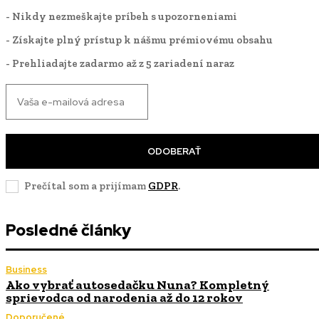
- Nikdy nezmeškajte príbeh s upozorneniami
- Získajte plný prístup k nášmu prémiovému obsahu
- Prehliadajte zadarmo až z 5 zariadení naraz
ODOBERAŤ
Prečítal som a prijímam
GDPR
.
Posledné články
Business
Ako vybrať autosedačku Nuna? Kompletný
sprievodca od narodenia až do 12 rokov
Doporučené