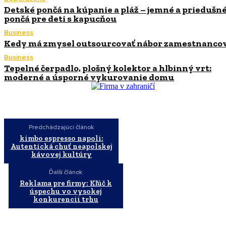
Detské pončá na kúpanie a pláž – jemné a priedušn
pončá pre deti s kapucňou
Business
Kedy má zmysel outsourcovať nábor zamestnanco
Business
Tepelné čerpadlo, plošný kolektor a hlbinný vrt:
moderné a úsporné vykurovanie domu
Predchádzajúci článok
kimbo espresso napoli:
Autentická chuť neapolskej
kávovej kultúry
Ďalší článok
Reklama pre firmy: Kľúč k
úspechu vo vysokej
konkurencii trhu