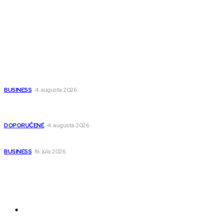
Wisdom-All-The-Best
Populárne
Ako vybrať autosedačku Nuna? Kompletný sprievodca od
narodenia až do 12 rokov
BUSINESS
4. augusta 2026
Detské pončá na kúpanie a pláž – jemné a priedušné pončá
pre deti s kapucňou
DOPORUČENÉ
4. augusta 2026
Kedy má zmysel outsourcovať nábor zamestnancov
BUSINESS
16. júla 2026
Odkazy
Novinky