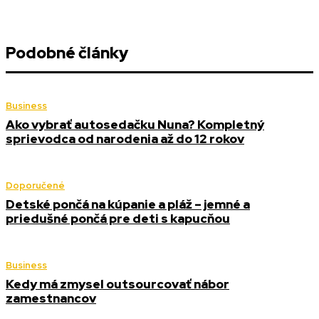
Podobné články
Business
Ako vybrať autosedačku Nuna? Kompletný
sprievodca od narodenia až do 12 rokov
Doporučené
Detské pončá na kúpanie a pláž – jemné a
priedušné pončá pre deti s kapucňou
Business
Kedy má zmysel outsourcovať nábor
zamestnancov