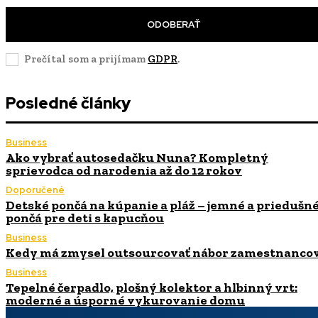
ODOBERAŤ
Prečítal som a prijímam
GDPR
.
Posledné články
Business
Ako vybrať autosedačku Nuna? Kompletný
sprievodca od narodenia až do 12 rokov
Doporučené
Detské pončá na kúpanie a pláž – jemné a priedušn
pončá pre deti s kapucňou
Business
Kedy má zmysel outsourcovať nábor zamestnanco
Business
Tepelné čerpadlo, plošný kolektor a hlbinný vrt:
moderné a úsporné vykurovanie domu