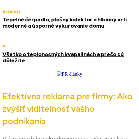
Business
Tepelné čerpadlo, plošný kolektor a hlbinný vrt:
moderné a úsporné vykurovanie domu
AI
Všetko o teplonosných kvapalinách a prečo sú
dôležité
Efektívna reklama pre firmy: Ako
zvýšiť viditeľnosť vášho
podnikania
V dnešnej dobe je konkurencia na trhu vysoká a