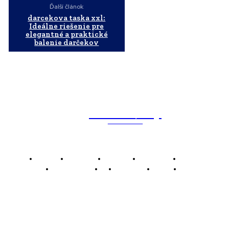
Ďalší článok
darcekova taska xxl:
Ideálne riešenie pre
elegantné a praktické
balenie darčekov
WebMailShop
MAGAZÍN
Domov
Business
Financie
Marketing
Politika
Technológie
AI
Produkty
Jedlo
Káva
WMS