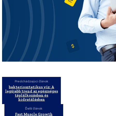
Predchádzajúci článok
bakteriosztatikus víz: A
legújabb trend az egészséges
táplálkozásban és
hidratálásban
Ďalší článok
Fast Muscle Growth