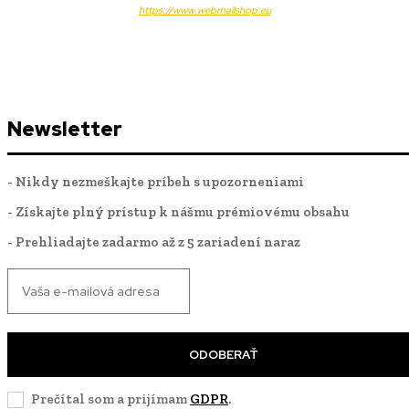
https://www.webmailshop.eu
Newsletter
- Nikdy nezmeškajte príbeh s upozorneniami
- Získajte plný prístup k nášmu prémiovému obsahu
- Prehliadajte zadarmo až z 5 zariadení naraz
ODOBERAŤ
Prečítal som a prijímam
GDPR
.