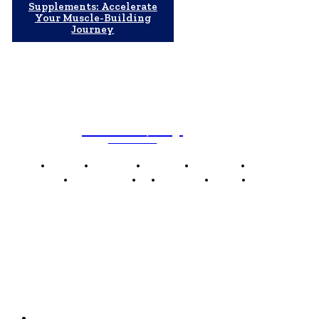
Supplements: Accelerate
Your Muscle-Building
Journey
WebMailShop
MAGAZÍN
Domov
Business
Financie
Marketing
Politika
Technológie
AI
Produkty
Jedlo
Káva
WMS
WebMailShop je moderní technologický magazín,
který vám přináší nejnovější novinky, trendy a analýzy
z oblasti technologií, inovací a digitálního života.
Kontakt