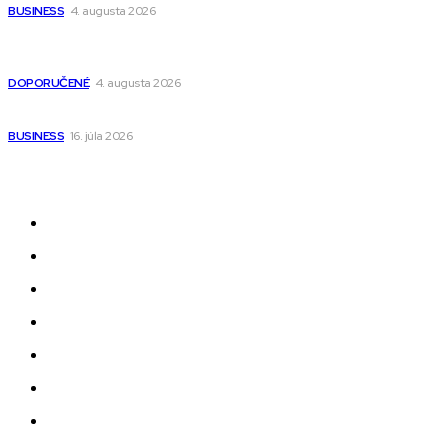
BUSINESS
4. augusta 2026
Detské pončá na kúpanie a pláž – jemné a priedušné pončá
pre deti s kapucňou
DOPORUČENÉ
4. augusta 2026
Kedy má zmysel outsourcovať nábor zamestnancov
BUSINESS
16. júla 2026
Odkazy
Novinky
AI
Produkty
Jedlo
Business
Služby
Nehnuteľnosti