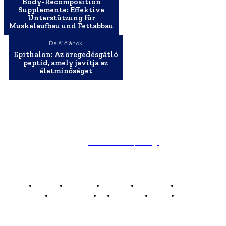
Body-Recomposition
Supplemente: Effektive
Unterstützung für
Muskelaufbau und Fettabbau
Ďalší článok
Epithalon: Az öregedésgátló
peptid, amely javítja az
életminőséget
WebMailShop
MAGAZÍN
Domov
Business
Financie
Marketing
Politika
Technológie
AI
Produkty
Jedlo
Káva