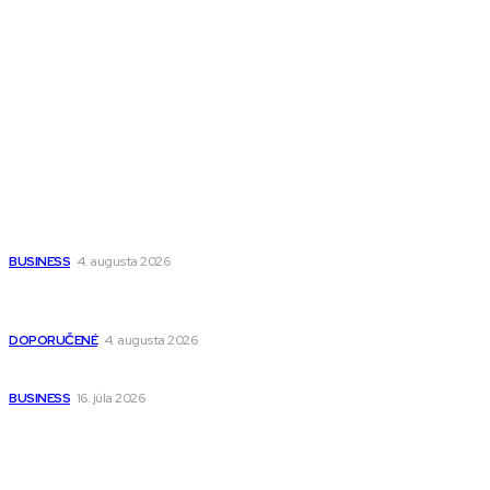
Magazín PRO
Fitness MEDIUM
Wisdom-All-The-Best
Populárne
Ako vybrať autosedačku Nuna? Kompletný sprievodca od
narodenia až do 12 rokov
BUSINESS
4. augusta 2026
Detské pončá na kúpanie a pláž – jemné a priedušné pončá
pre deti s kapucňou
DOPORUČENÉ
4. augusta 2026
Kedy má zmysel outsourcovať nábor zamestnancov
BUSINESS
16. júla 2026
Odkazy