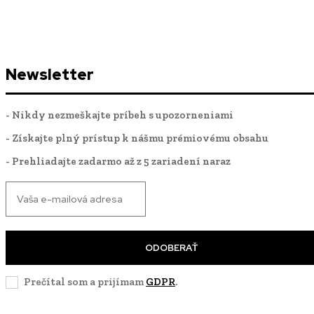
Newsletter
- Nikdy nezmeškajte príbeh s upozorneniami
- Získajte plný prístup k nášmu prémiovému obsahu
- Prehliadajte zadarmo až z 5 zariadení naraz
ODOBERAŤ
Prečítal som a prijímam
GDPR
.