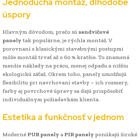
Jednoduchá montáž, dlhodobé
úspory
Hlavným dôvodom, prečo sú
sendvičové
panely
tak populárne, je rýchla montáž. V
porovnaní s klasickými stavebnými postupmi
môže montáž trvať až o 60 % kratšie. To znamená
menšie náklady na prácu, menej odpadu a nižšiu
ekologickú záťaž. Okrem toho, panely umožňujú
flexibilitu pri navrhovaní stavby – ich rozmery,
farby aj povrchové úpravy sa dajú prispôsobiť
individuálnym požiadavkám klienta.
Estetika a funkčnosť v jednom
Moderné
PUR panely
a
PIR panely
ponúkajú široké