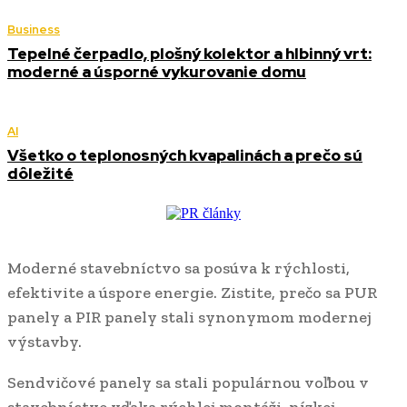
Business
Tepelné čerpadlo, plošný kolektor a hlbinný vrt:
moderné a úsporné vykurovanie domu
AI
Všetko o teplonosných kvapalinách a prečo sú
dôležité
Moderné stavebníctvo sa posúva k rýchlosti,
efektivite a úspore energie. Zistite, prečo sa PUR
panely a PIR panely stali synonymom modernej
výstavby.
Sendvičové panely sa stali populárnou voľbou v