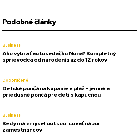
Podobné články
Business
Ako vybrať autosedačku Nuna? Kompletný
sprievodca od narodenia až do 12 rokov
Doporučené
Detské pončá na kúpanie a pláž – jemné a
priedušné pončá pre deti s kapucňou
Business
Kedy má zmysel outsourcovať nábor
zamestnancov