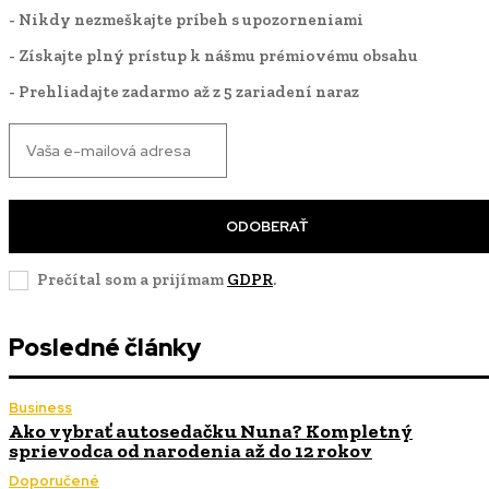
- Nikdy nezmeškajte príbeh s upozorneniami
- Získajte plný prístup k nášmu prémiovému obsahu
- Prehliadajte zadarmo až z 5 zariadení naraz
ODOBERAŤ
Prečítal som a prijímam
GDPR
.
Posledné články
Business
Ako vybrať autosedačku Nuna? Kompletný
sprievodca od narodenia až do 12 rokov
Doporučené