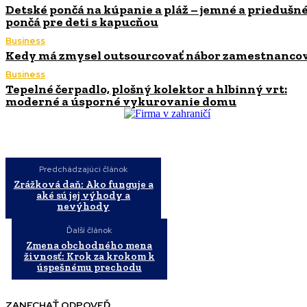
Detské pončá na kúpanie a pláž – jemné a priedušn
pončá pre deti s kapucňou
Business
Kedy má zmysel outsourcovať nábor zamestnanco
Business
Tepelné čerpadlo, plošný kolektor a hlbinný vrt:
moderné a úsporné vykurovanie domu
Predchádzajúci článok
Zrážková daň: Ako funguje a
aké sú jej výhody a
nevýhody
Ďalší článok
Zmena obchodného mena
živnosť: Krok za krokom k
úspešnému prechodu
ZANECHAŤ ODPOVEĎ