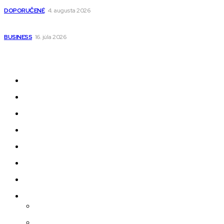
DOPORUČENÉ
4. augusta 2026
Kedy má zmysel outsourcovať nábor zamestnancov
BUSINESS
16. júla 2026
Odkazy
Novinky
AI
Produkty
Jedlo
Business
Služby
Nehnuteľnosti
Jazyk
Slovenčina
Čeština