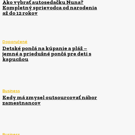
Ako vybrať autosedačku Nuna?
Kompletný sprievodca od narodenia
až do 12 rokov
Doporučené
Detské pončá na kúpanie a pláž –
jemné a priedušné pončá pre deti s
kapucňou
Business
Kedy má zmysel outsourcovať nábor
zamestnancov
Business