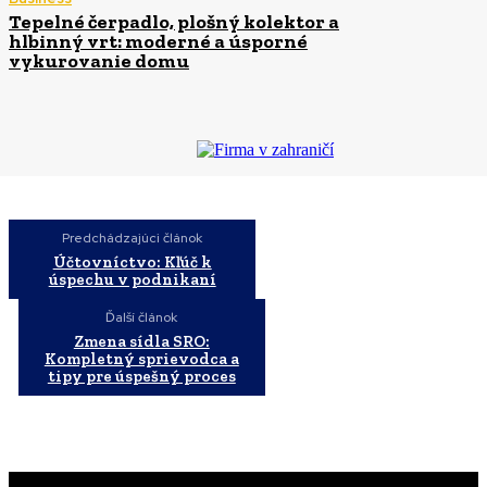
Tepelné čerpadlo, plošný kolektor a
hlbinný vrt: moderné a úsporné
vykurovanie domu
Predchádzajúci článok
Účtovníctvo: Kľúč k
úspechu v podnikaní
Ďalší článok
Zmena sídla SRO:
Kompletný sprievodca a
tipy pre úspešný proces