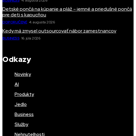
BUSINESS
4. augusta 2026
Detské pončá na kúpanie a pláž – jemné a priedušné pončá
pre deti s kapucňou
DOPORUČENÉ
4. augusta 2026
Kedy má zmysel outsourcovať nábor zamestnancov
BUSINESS
16. júla 2026
Odkazy
Novinky
AI
Produkty
Jedlo
Business
Služby
Nehnuteľnosti