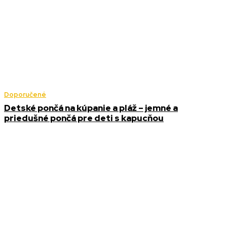
Doporučené
Detské pončá na kúpanie a pláž – jemné a
priedušné pončá pre deti s kapucňou