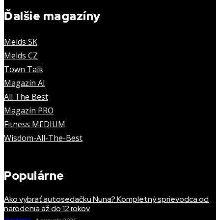
Ďalšie magazíny
Melds SK
Melds CZ
Town Talk
Magazín AI
All The Best
Magazín PRO
Fitness MEDIUM
Wisdom-All-The-Best
Populárne
Ako vybrať autosedačku Nuna? Kompletný sprievodca od
narodenia až do 12 rokov