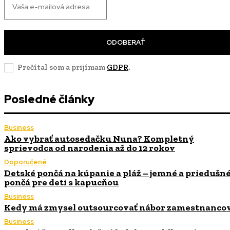
ODOBERAŤ
Prečítal som a prijímam
GDPR
.
Posledné články
Business
Ako vybrať autosedačku Nuna? Kompletný
sprievodca od narodenia až do 12 rokov
Doporučené
Detské pončá na kúpanie a pláž – jemné a priedušn
pončá pre deti s kapucňou
Business
Kedy má zmysel outsourcovať nábor zamestnanco
Business