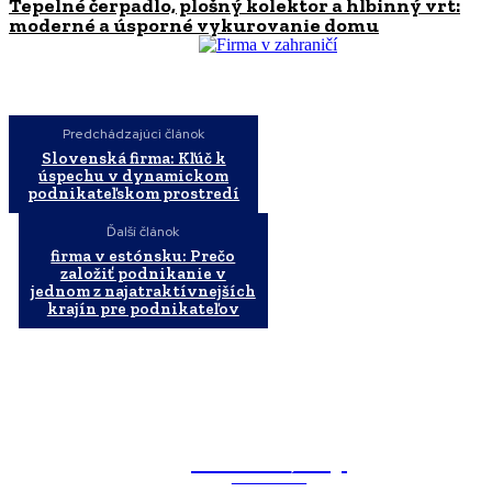
Tepelné čerpadlo, plošný kolektor a hlbinný vrt:
moderné a úsporné vykurovanie domu
Predchádzajúci článok
Slovenská firma: Kľúč k
úspechu v dynamickom
podnikateľskom prostredí
Ďalší článok
firma v estónsku: Prečo
založiť podnikanie v
jednom z najatraktívnejších
krajín pre podnikateľov
WebMailShop
MAGAZÍN