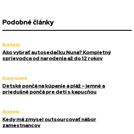
Podobné články
Business
Ako vybrať autosedačku Nuna? Kompletný
sprievodca od narodenia až do 12 rokov
Doporučené
Detské pončá na kúpanie a pláž – jemné a
priedušné pončá pre deti s kapucňou
Business
Kedy má zmysel outsourcovať nábor
zamestnancov