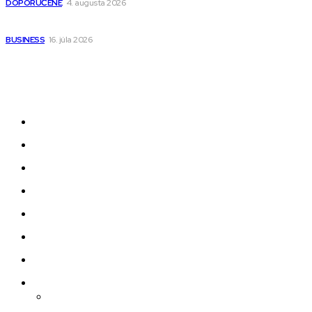
DOPORUČENÉ
4. augusta 2026
Kedy má zmysel outsourcovať nábor zamestnancov
BUSINESS
16. júla 2026
Odkazy
Novinky
AI
Produkty
Jedlo
Business
Služby
Nehnuteľnosti
Jazyk
Slovenčina