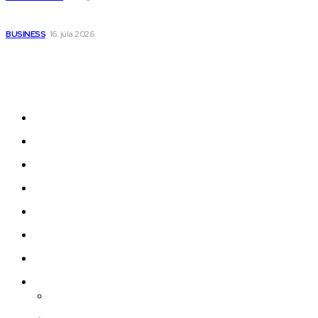
Kedy má zmysel outsourcovať nábor zamestnancov
BUSINESS
16. júla 2026
Odkazy
Novinky
AI
Produkty
Jedlo
Business
Služby
Nehnuteľnosti
Jazyk
Slovenčina