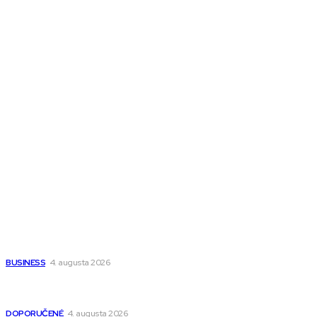
Melds SK
Melds CZ
Town Talk
Magazín AI
All The Best
Magazín PRO
Fitness MEDIUM
Wisdom-All-The-Best
Populárne
Ako vybrať autosedačku Nuna? Kompletný sprievodca od
narodenia až do 12 rokov
BUSINESS
4. augusta 2026
Detské pončá na kúpanie a pláž – jemné a priedušné pončá
pre deti s kapucňou
DOPORUČENÉ
4. augusta 2026