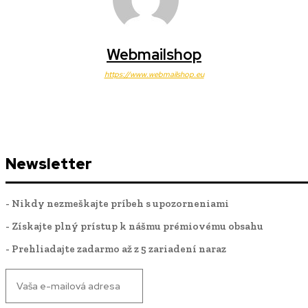
Webmailshop
https://www.webmailshop.eu
Newsletter
- Nikdy nezmeškajte príbeh s upozorneniami
- Získajte plný prístup k nášmu prémiovému obsahu
- Prehliadajte zadarmo až z 5 zariadení naraz