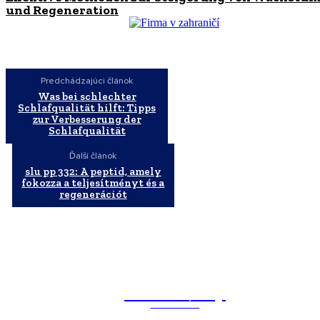
und Regeneration
Predchádzajúci článok
Was bei schlechter
Schlafqualität hilft: Tipps
zur Verbesserung der
Schlafqualität
Ďalší článok
slu pp 332: A peptid, amely
fokozza a teljesítményt és a
regenerációt
WebMailShop
MAGAZÍN