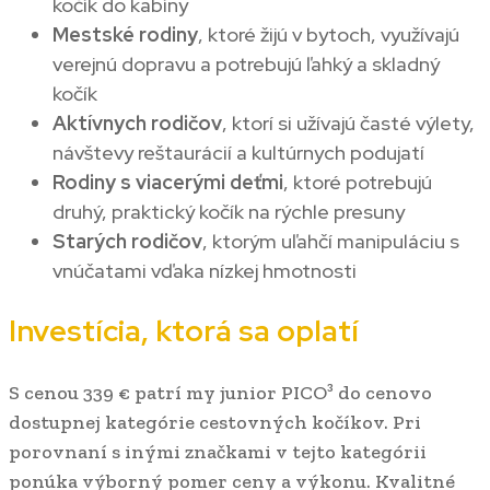
kočík do kabíny
Mestské rodiny
, ktoré žijú v bytoch, využívajú
verejnú dopravu a potrebujú ľahký a skladný
kočík
Aktívnych rodičov
, ktorí si užívajú časté výlety,
návštevy reštaurácií a kultúrnych podujatí
Rodiny s viacerými deťmi
, ktoré potrebujú
druhý, praktický kočík na rýchle presuny
Starých rodičov
, ktorým uľahčí manipuláciu s
vnúčatami vďaka nízkej hmotnosti
Investícia, ktorá sa oplatí
S cenou 339 € patrí my junior PICO³ do cenovo
dostupnej kategórie cestovných kočíkov. Pri
porovnaní s inými značkami v tejto kategórii
ponúka výborný pomer ceny a výkonu. Kvalitné