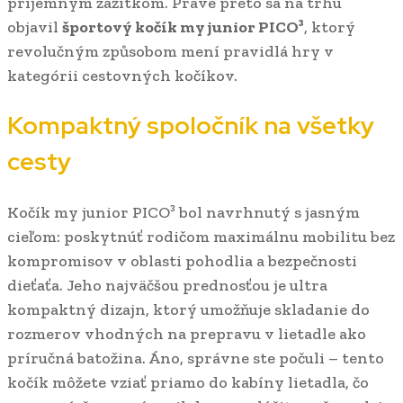
príjemným zážitkom. Práve preto sa na trhu
objavil
športový kočík my junior PICO³
, ktorý
revolučným způsobom mení pravidlá hry v
kategórii cestovných kočíkov.
Kompaktný spoločník na všetky
cesty
Kočík my junior PICO³ bol navrhnutý s jasným
cieľom: poskytnúť rodičom maximálnu mobilitu bez
kompromisov v oblasti pohodlia a bezpečnosti
dieťaťa. Jeho najväčšou prednosťou je ultra
kompaktný dizajn, ktorý umožňuje skladanie do
rozmerov vhodných na prepravu v lietadle ako
príručná batožina. Áno, správne ste počuli – tento
kočík môžete vziať priamo do kabíny lietadla, čo