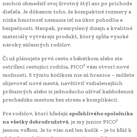
nechcú obmedziť svoj životný štýl ani po príchode
dieťaťa. Je dôkazom toho, že kompaktné rozmery a
nízka hmotnosť nemusia ísť na úkor pohodlia a
bezpečnosti. Naopak, premyslený dizajn a kvalitné
materiály vytvárajú produkt, ktorý spĺňa vysoké
nároky súčasných rodičov.
Či už plánujete prvú cestu s bábätkom alebo ste
ostríľaní cestujúci rodičia, PICO³ vám otvorí nové
možnosti. S týmto kočíkom nie sú hranice – môžete
objavovať nové mestá, navštíviť vzdialenejších
príbuzných alebo si jednoducho užívať každodennú
prechádzku mestom bez stresu a komplikácií.
Pre rodičov, ktorí hľadajú
spoľahlivého spoločníka
na všetky dobrodružstvá
, je my junior PICO³
jasnou voľbou. Je to viac než len kočík – je to kľúč k