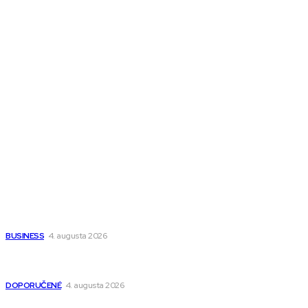
Melds SK
Melds CZ
Town Talk
Magazín AI
All The Best
Magazín PRO
Fitness MEDIUM
Wisdom-All-The-Best
Populárne
Ako vybrať autosedačku Nuna? Kompletný sprievodca od
narodenia až do 12 rokov
BUSINESS
4. augusta 2026
Detské pončá na kúpanie a pláž – jemné a priedušné pončá
pre deti s kapucňou
DOPORUČENÉ
4. augusta 2026
Kedy má zmysel outsourcovať nábor zamestnancov