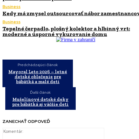
Business
Kedy má zmysel outsourcovať nábor zamestnanco
Business
Tepelné čerpadlo, plošný kolektor a hlbinný vrt:
moderné a úsporné vykurovanie domu
Predchádzajúci článok
Mayoral Leto 2026 – letné
detské oblečenie pre
bábätká a malé deti
Ďalší článok
Mušelínové detské deky
pre bábätká aj väčšie deti
ZANECHAŤ ODPOVEĎ
Komentár: