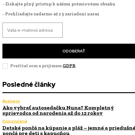
- Získajte plný prístup k nášmu prémiovému obsahu
- Prehliadajte zadarmo až z 5 zariadení naraz
ODOBERAŤ
Prečítal som a prijímam
GDPR
.
Posledné články
Business
Ako vybrať autosedačku Nuna? Kompletný
sprievodca od narodenia až do 12 rokov
Doporučené
Detské pončá na kúpanie a pláž – jemné a priedušn
pončá pre deti s kapucňou