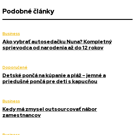
Podobné články
Business
Ako vybrať autosedačku Nuna? Kompletný
sprievodca od narodenia až do 12 rokov
Doporučené
Detské pončá na kúpanie a pláž – jemné a
priedušné pončá pre deti s kapucňou
Business
Kedy má zmysel outsourcovať nábor
zamestnancov
Business