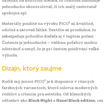
okienko na kontrolu dieťaťa, čo rodičom umožňuje
jednoducho skontrolovať, či ich malý cestovateľ
spokojne spí.
Materiály použité na výrobu PICO³ sú kvalitné,
odolné a zároveň ľahké. Textílie sú priedušné, čo
zabezpečuje pohodlie dieťaťa aj v teplom počasí.
Čistenie je jednoduché – väčšinu poťahov možno
odstrániť a umyť, čo je pri častom používaní veľká
výhoda.
Dizajn, ktorý zaujme
Kočík my junior PICO³ je k dispozícii v rôznych
farebných variantoch, ktoré oslovia moderných
rodičov s cítením pre estetiku. Od klasických
odtieňov ako
Black Night
a
Hazel Black edition
, cez