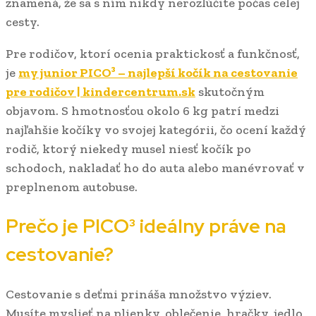
znamená, že sa s ním nikdy nerozlúčite počas celej
cesty.
Pre rodičov, ktorí ocenia praktickosť a funkčnosť,
je
my junior PICO³ – najlepší kočík na cestovanie
pre rodičov | kindercentrum.sk
skutočným
objavom. S hmotnosťou okolo 6 kg patrí medzi
najľahšie kočíky vo svojej kategórii, čo ocení každý
rodič, ktorý niekedy musel niesť kočík po
schodoch, nakladať ho do auta alebo manévrovať v
preplnenom autobuse.
Prečo je PICO³ ideálny práve na
cestovanie?
Cestovanie s deťmi prináša množstvo výziev.
Musíte myslieť na plienky, oblečenie, hračky, jedlo