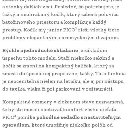
a stovky ďalších vecí. Posledné, čo potrebujete, je
ťažký a neohrabaný kočík, ktorý zaberá polovicu
batožinového priestoru a komplikuje každý
prestup. Kočík my junior PICO³ rieši všetky tieto
problémy elegantným a premysleným dizajnom.
Rýchle a jednoduché skladanie
je základom
úspechu tohto modelu. Stačí niekoľko sekúnd a
kočík sa zmení na kompaktný balíček, ktorý sa
zmestí do špeciálnej prepravnej tašky. Táto funkcia
je neoceniteľná nielen na letisku, ale aj pri nástupu
do taxíka, vlaku či pri parkovaní v reštaurácii.
Kompaktné rozmery v zloženom stave neznamená,
že by ste museli obetovať komfort vášho dieťaťa.
PICO³ ponúka
pohodlné sedadlo s nastaviteľným
operadlom
, ktoré umožňuje niekoľko polôh od