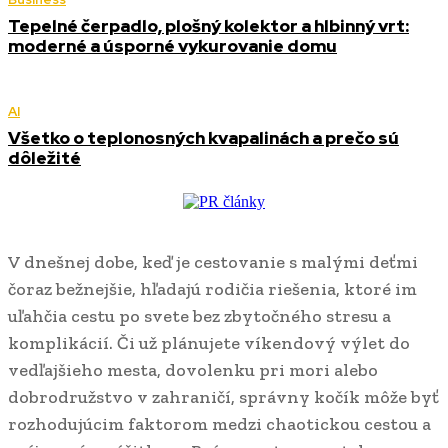
Tepelné čerpadlo, plošný kolektor a hlbinný vrt:
moderné a úsporné vykurovanie domu
AI
Všetko o teplonosných kvapalinách a prečo sú
dôležité
V dnešnej dobe, keď je cestovanie s malými deťmi
čoraz bežnejšie, hľadajú rodičia riešenia, ktoré im
uľahčia cestu po svete bez zbytočného stresu a
komplikácií. Či už plánujete víkendový výlet do
vedľajšieho mesta, dovolenku pri mori alebo
dobrodružstvo v zahraničí, správny kočík môže byť
rozhodujúcim faktorom medzi chaotickou cestou a