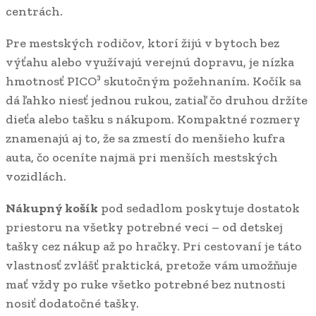
centrách.
Pre mestských rodičov, ktorí žijú v bytoch bez
výťahu alebo využívajú verejnú dopravu, je nízka
hmotnosť PICO³ skutočným požehnaním. Kočík sa
dá ľahko niesť jednou rukou, zatiaľ čo druhou držíte
dieťa alebo tašku s nákupom. Kompaktné rozmery
znamenajú aj to, že sa zmestí do menšieho kufra
auta, čo oceníte najmä pri menších mestských
vozidlách.
Nákupný košík
pod sedadlom poskytuje dostatok
priestoru na všetky potrebné veci – od detskej
tašky cez nákup až po hračky. Pri cestovaní je táto
vlastnosť zvlášť praktická, pretože vám umožňuje
mať vždy po ruke všetko potrebné bez nutnosti
nosiť dodatočné tašky.