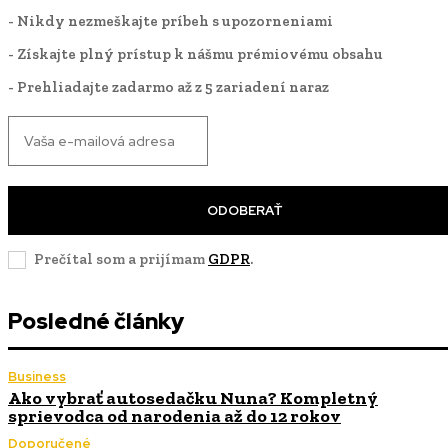
- Nikdy nezmeškajte príbeh s upozorneniami
- Získajte plný prístup k nášmu prémiovému obsahu
- Prehliadajte zadarmo až z 5 zariadení naraz
ODOBERAŤ
Prečítal som a prijímam
GDPR
.
Posledné články
Business
Ako vybrať autosedačku Nuna? Kompletný
sprievodca od narodenia až do 12 rokov
Doporučené