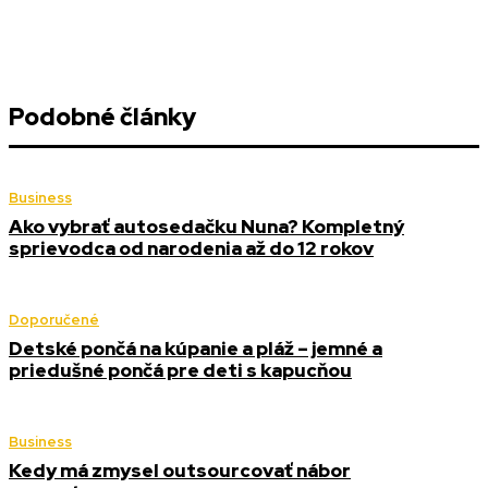
Podobné články
Business
Ako vybrať autosedačku Nuna? Kompletný
sprievodca od narodenia až do 12 rokov
Doporučené
Detské pončá na kúpanie a pláž – jemné a
priedušné pončá pre deti s kapucňou
Business
Kedy má zmysel outsourcovať nábor