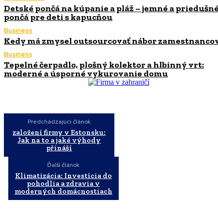
Detské pončá na kúpanie a pláž – jemné a priedušn
pončá pre deti s kapucňou
Business
Kedy má zmysel outsourcovať nábor zamestnanco
Business
Tepelné čerpadlo, plošný kolektor a hlbinný vrt:
moderné a úsporné vykurovanie domu
Predchádzajúci článok
založení firmy v Estonsku:
Jak na to a jaké výhody
přináší
Ďalší článok
Klimatizácia: Investícia do
pohodlia a zdravia v
moderných domácnostiach