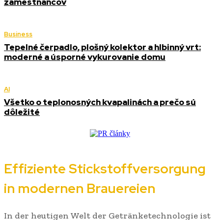
zamestnancov
Business
Tepelné čerpadlo, plošný kolektor a hlbinný vrt:
moderné a úsporné vykurovanie domu
AI
Všetko o teplonosných kvapalinách a prečo sú
dôležité
Effiziente Stickstoffversorgung
in modernen Brauereien
In der heutigen Welt der Getränketechnologie ist