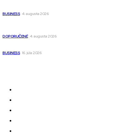
Ako vybrať autosedačku Nuna? Kompletný sprievodca od
narodenia až do 12 rokov
BUSINESS
4. augusta 2026
Detské pončá na kúpanie a pláž – jemné a priedušné pončá
pre deti s kapucňou
DOPORUČENÉ
4. augusta 2026
Kedy má zmysel outsourcovať nábor zamestnancov
BUSINESS
16. júla 2026
Odkazy
Novinky
AI
Produkty
Jedlo
Business