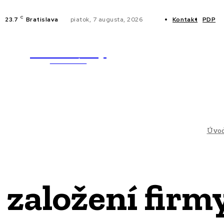
C
23.7
Bratislava
piatok, 7 augusta, 2026
Kontakt
PDP
WebMailShop
NOVINKY
MAGAZÍN
Úvo
založení firmy