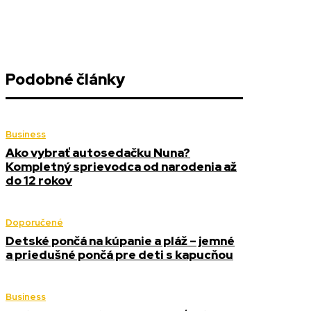
Podobné články
Business
Ako vybrať autosedačku Nuna?
Kompletný sprievodca od narodenia až
do 12 rokov
Doporučené
Detské pončá na kúpanie a pláž – jemné
a priedušné pončá pre deti s kapucňou
Business