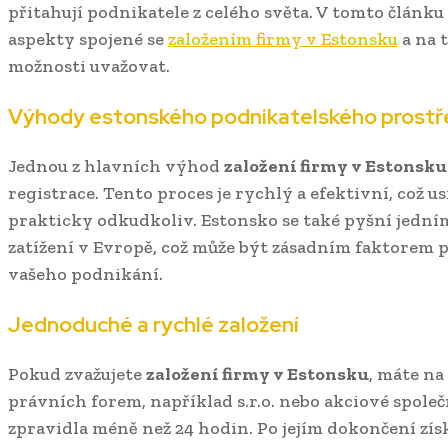
přitahují podnikatele z celého světa. V tomto článku
aspekty spojené se
založením firmy v Estonsku
a na t
možnosti uvažovat.
Výhody estonského podnikatelského prostř
Jednou z hlavních výhod
založení firmy v Estonsku
registrace. Tento proces je rychlý a efektivní, což 
prakticky odkudkoliv. Estonsko se také pyšní jední
zatížení v Evropě, což může být zásadním faktorem 
vašeho podnikání.
Jednoduché a rychlé založení
Pokud zvažujete
založení firmy v Estonsku
, máte na
právních forem, například s.r.o. nebo akciové společ
zpravidla méně než 24 hodin. Po jejím dokončení získ