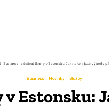
AI
PRODUKTY
JEDLO
BUSINESS
SLUŽBY
NEHNUTEĽ
d
Business
založení firmy v Estonsku: Jak na to a jaké výhody př
Business
Novinky
Služby
 v Estonsku: J