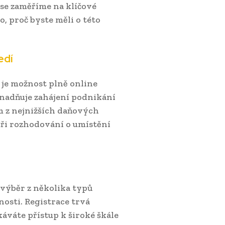
 se zaměříme na klíčové
o, proč byste měli o této
edí
je možnost plně online
usnadňuje zahájení podnikání
m z nejnižších daňových
při rozhodování o umístění
 výběr z několika typů
nosti. Registrace trvá
áváte přístup k široké škále