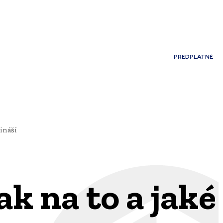
Môj účet
PREDPLATNÉ
NOSTI
JAZYK
ináší
ak na to a jaké