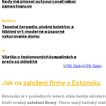
Kedy má zmysel outsourcovať nábor
zamestnancov
Business
Tepelné čerpadlo, plošný kolektor a
hlbinný vrt: moderné a úsporné
vykurovanie domu
AI
Všetko o teplonosných kvapalinách a
prečo sú dôležité
Jak na
založení firmy v Estonsku
Estonsko je v posledních letech stále častěji skloňo
kteří zvažují
založení firmy
. Tento malý baltský stát